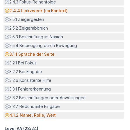
Erfüllt:
2.4.3
Fokus-Reihenfolge
Potenzielle Barriere:
2.4.4
Linkzweck (im Kontext)
Erfüllt:
2.5.1
Zeigergesten
Erfüllt:
2.5.2
Zeigerabbruch
Erfüllt:
2.5.3
Beschriftung im Namen
Erfüllt:
2.5.4
Betaetigung durch Bewegung
Potenzielle Barriere:
3.1.1
Sprache der Seite
Erfüllt:
3.2.1
Bei Fokus
Erfüllt:
3.2.2
Bei Eingabe
Erfüllt:
3.2.6
Konsistente Hilfe
Erfüllt:
3.3.1
Fehlererkennung
Erfüllt:
3.3.2
Beschriftungen oder Anweisungen
Erfüllt:
3.3.7
Redundante Eingabe
Potenzielle Barriere:
4.1.2
Name, Rolle, Wert
Level AA (
23
/
24
)