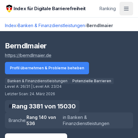
Zum Hauptinhalt springen
Index für Digitale Barrierefreiheit
Ranking
Index
›
Banken & Finanzdienstleistungen
›
Berndlmaier
Score lädt
Berndlmaier
(öffnet in neuem Tab)
https://berndlmaier.de
Profil übernehmen & Probleme beheben
Banken & Finanzdienstleistungen
Potenzielle Barrieren
Level A:
26/31
| Level AA:
23/24
Letzter Scan:
24. März 2026
Rang
3381
von
15030
#
Rang
140
von
in
Banken &
Branche:
536
Finanzdienstleistungen