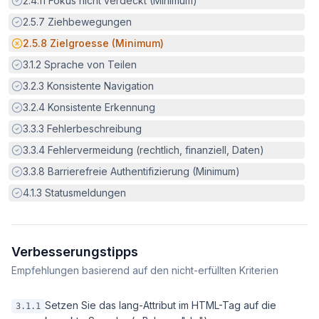
2.4.11
Fokus nicht verdeckt (Minimum)
Erfüllt:
2.5.7
Ziehbewegungen
Potenzielle Barriere:
2.5.8
Zielgroesse (Minimum)
Erfüllt:
3.1.2
Sprache von Teilen
Erfüllt:
3.2.3
Konsistente Navigation
Erfüllt:
3.2.4
Konsistente Erkennung
Erfüllt:
3.3.3
Fehlerbeschreibung
Erfüllt:
3.3.4
Fehlervermeidung (rechtlich, finanziell, Daten)
Erfüllt:
3.3.8
Barrierefreie Authentifizierung (Minimum)
Erfüllt:
4.1.3
Statusmeldungen
Verbesserungstipps
Empfehlungen basierend auf den nicht-erfüllten Kriterien
Setzen Sie das lang-Attribut im HTML-Tag auf die
3.1.1