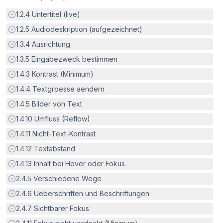
Erfüllt:
1.2.4
Untertitel (live)
Erfüllt:
1.2.5
Audiodeskription (aufgezeichnet)
Erfüllt:
1.3.4
Ausrichtung
Erfüllt:
1.3.5
Eingabezweck bestimmen
Erfüllt:
1.4.3
Kontrast (Minimum)
Erfüllt:
1.4.4
Textgroesse aendern
Erfüllt:
1.4.5
Bilder von Text
Erfüllt:
1.4.10
Umfluss (Reflow)
Erfüllt:
1.4.11
Nicht-Text-Kontrast
Erfüllt:
1.4.12
Textabstand
Erfüllt:
1.4.13
Inhalt bei Hover oder Fokus
Erfüllt:
2.4.5
Verschiedene Wege
Erfüllt:
2.4.6
Ueberschriften und Beschriftungen
Erfüllt:
2.4.7
Sichtbarer Fokus
Erfüllt: