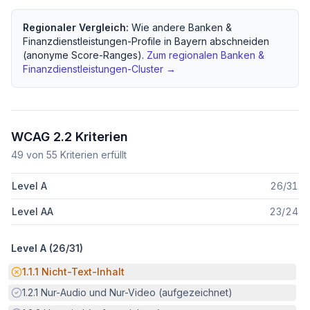
Regionaler Vergleich:
Wie andere
Banken &
Finanzdienstleistungen
-Profile in
Bayern
abschneiden
(anonyme Score-Ranges).
Zum regionalen
Banken &
Finanzdienstleistungen
-Cluster →
WCAG 2.2 Kriterien
49
von
55
Kriterien erfüllt
Level A
26
/
31
Level AA
23
/
24
Level A (
26
/
31
)
Potenzielle Barriere:
1.1.1
Nicht-Text-Inhalt
Erfüllt:
1.2.1
Nur-Audio und Nur-Video (aufgezeichnet)