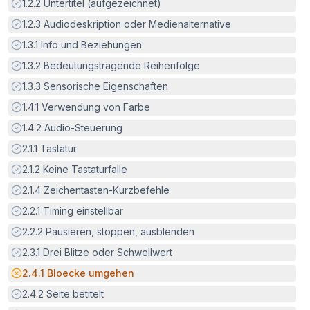
Erfüllt:
1.2.2
Untertitel (aufgezeichnet)
Erfüllt:
1.2.3
Audiodeskription oder Medienalternative
Erfüllt:
1.3.1
Info und Beziehungen
Erfüllt:
1.3.2
Bedeutungstragende Reihenfolge
Erfüllt:
1.3.3
Sensorische Eigenschaften
Erfüllt:
1.4.1
Verwendung von Farbe
Erfüllt:
1.4.2
Audio-Steuerung
Erfüllt:
2.1.1
Tastatur
Erfüllt:
2.1.2
Keine Tastaturfalle
Erfüllt:
2.1.4
Zeichentasten-Kurzbefehle
Erfüllt:
2.2.1
Timing einstellbar
Erfüllt:
2.2.2
Pausieren, stoppen, ausblenden
Erfüllt:
2.3.1
Drei Blitze oder Schwellwert
Potenzielle Barriere:
2.4.1
Bloecke umgehen
Erfüllt:
2.4.2
Seite betitelt