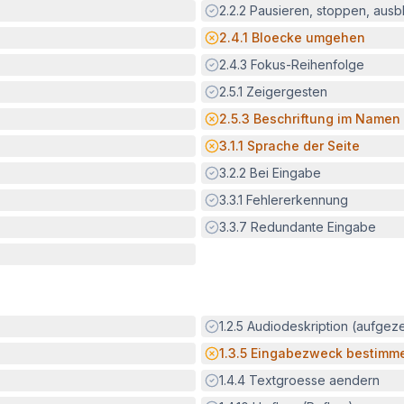
Erfüllt:
2.2.2
Pausieren, stoppen, aus
Potenzielle Barriere:
2.4.1
Bloecke umgehen
Erfüllt:
2.4.3
Fokus-Reihenfolge
Erfüllt:
2.5.1
Zeigergesten
Potenzielle Barriere:
2.5.3
Beschriftung im Namen
Potenzielle Barriere:
3.1.1
Sprache der Seite
Erfüllt:
3.2.2
Bei Eingabe
Erfüllt:
3.3.1
Fehlererkennung
Erfüllt:
3.3.7
Redundante Eingabe
Erfüllt:
1.2.5
Audiodeskription (aufgez
Potenzielle Barriere:
1.3.5
Eingabezweck bestimm
Erfüllt:
1.4.4
Textgroesse aendern