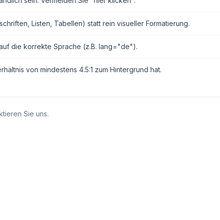
ndlich sein. Vermeiden Sie "hier klicken".
ften, Listen, Tabellen) statt rein visueller Formatierung.
auf die korrekte Sprache (z.B. lang="de").
erhältnis von mindestens 4.5:1 zum Hintergrund hat.
tieren Sie uns.