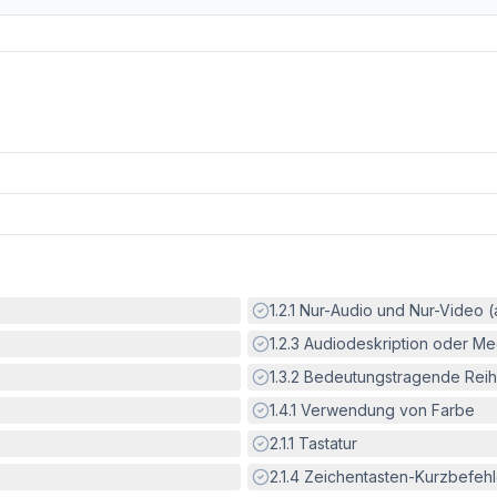
Erfüllt:
1.2.1
Nur-Audio und Nur-Video 
Erfüllt:
1.2.3
Audiodeskription oder Med
Erfüllt:
1.3.2
Bedeutungstragende Reih
Erfüllt:
1.4.1
Verwendung von Farbe
Erfüllt:
2.1.1
Tastatur
Erfüllt:
2.1.4
Zeichentasten-Kurzbefeh