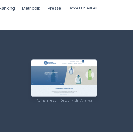
Ranking
Methodik
Presse
accessibleai.eu
Aufnahme zum Zeitpunkt der Analyse