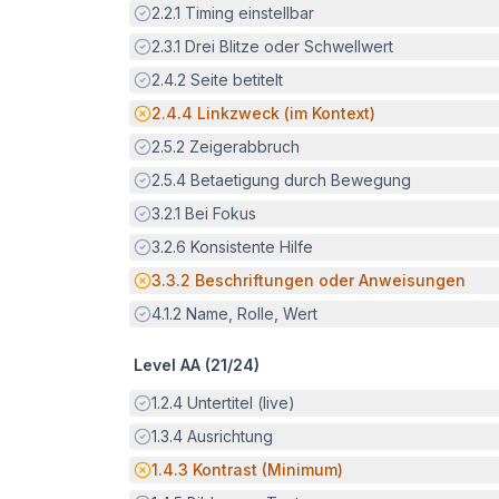
Erfüllt:
2.2.1
Timing einstellbar
Erfüllt:
2.3.1
Drei Blitze oder Schwellwert
Erfüllt:
2.4.2
Seite betitelt
Potenzielle Barriere:
2.4.4
Linkzweck (im Kontext)
Erfüllt:
2.5.2
Zeigerabbruch
Erfüllt:
2.5.4
Betaetigung durch Bewegung
Erfüllt:
3.2.1
Bei Fokus
Erfüllt:
3.2.6
Konsistente Hilfe
Potenzielle Barriere:
3.3.2
Beschriftungen oder Anweisungen
Erfüllt:
4.1.2
Name, Rolle, Wert
Level AA (
21
/
24
)
Erfüllt:
1.2.4
Untertitel (live)
Erfüllt:
1.3.4
Ausrichtung
Potenzielle Barriere:
1.4.3
Kontrast (Minimum)