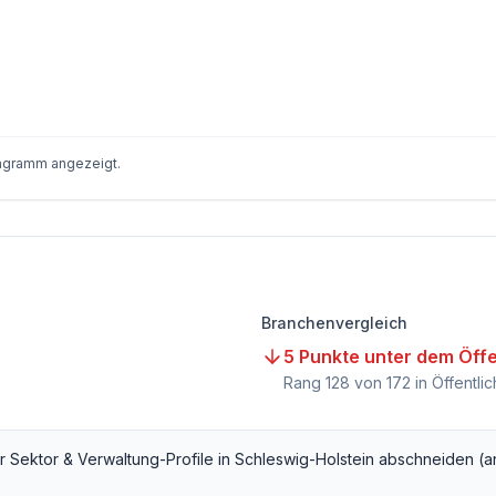
iagramm angezeigt.
Branchenvergleich
5 Punkte unter dem Öffe
Rang
128
von
172
in Öffentli
er Sektor & Verwaltung
-Profile in
Schleswig-Holstein
abschneiden (a