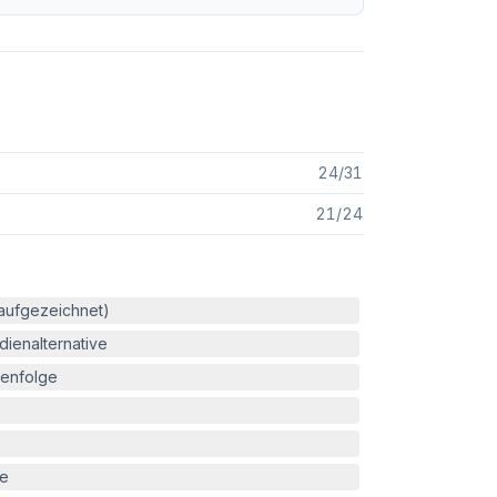
24
/
31
21
/
24
(aufgezeichnet)
ienalternative
enfolge
le