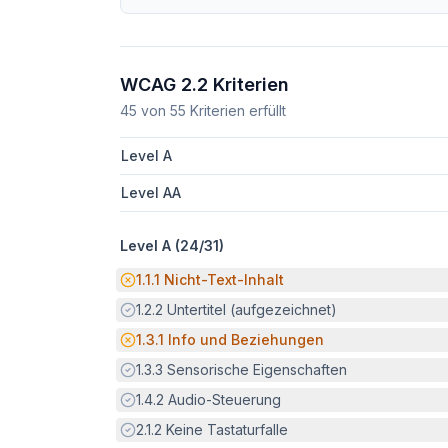
WCAG 2.2 Kriterien
45
von
55
Kriterien erfüllt
Level A
Level AA
Level A (
24
/
31
)
Potenzielle Barriere:
1.1.1
Nicht-Text-Inhalt
Erfüllt:
1.2.2
Untertitel (aufgezeichnet)
Potenzielle Barriere:
1.3.1
Info und Beziehungen
Erfüllt:
1.3.3
Sensorische Eigenschaften
Erfüllt:
1.4.2
Audio-Steuerung
Erfüllt:
2.1.2
Keine Tastaturfalle