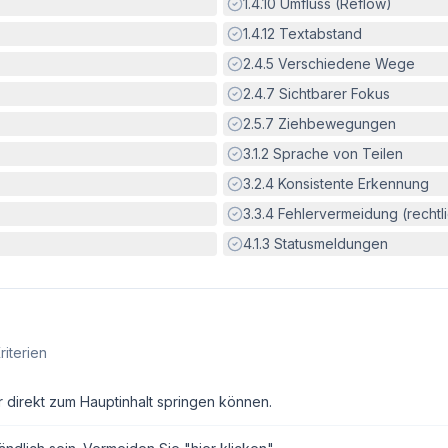
Erfüllt:
1.4.10
Umfluss (Reflow)
Erfüllt:
1.4.12
Textabstand
Erfüllt:
2.4.5
Verschiedene Wege
Erfüllt:
2.4.7
Sichtbarer Fokus
Erfüllt:
2.5.7
Ziehbewegungen
Erfüllt:
3.1.2
Sprache von Teilen
Erfüllt:
3.2.4
Konsistente Erkennung
Erfüllt:
3.3.4
Fehlervermeidung (rechtlic
Erfüllt:
4.1.3
Statusmeldungen
riterien
r direkt zum Hauptinhalt springen können.