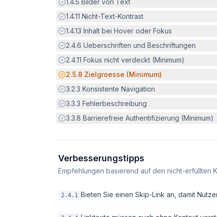
Erfüllt:
1.4.5
Bilder von Text
Erfüllt:
1.4.11
Nicht-Text-Kontrast
Erfüllt:
1.4.13
Inhalt bei Hover oder Fokus
Erfüllt:
2.4.6
Ueberschriften und Beschriftungen
Erfüllt:
2.4.11
Fokus nicht verdeckt (Minimum)
Potenzielle Barriere:
2.5.8
Zielgroesse (Minimum)
Erfüllt:
3.2.3
Konsistente Navigation
Erfüllt:
3.3.3
Fehlerbeschreibung
Erfüllt:
3.3.8
Barrierefreie Authentifizierung (Minimum)
Verbesserungstipps
Empfehlungen basierend auf den nicht-erfüllten K
Bieten Sie einen Skip-Link an, damit Nutze
2.4.1