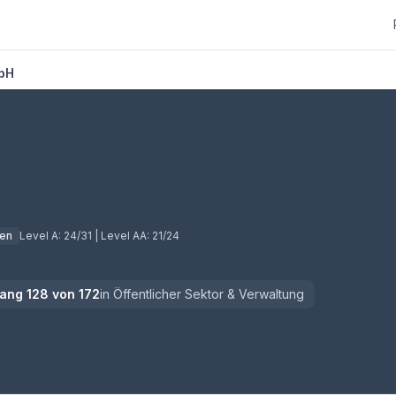
bH
ren
Level A:
24/31
| Level AA:
21/24
ang
128
von
172
in
Öffentlicher Sektor & Verwaltung