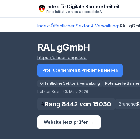
Zum Hauptinhalt springen
Index für Digitale Barrierefreiheit
Eine Initiative von
accessibleAI
Index
›
Öffentlicher Sektor & Verwaltung
›
RAL gGm
RAL gGmbH
(öffnet in neuem Tab)
https://blauer-engel.de
Profil übernehmen & Probleme beheben
Öffentlicher Sektor & Verwaltung
Potenzielle Barrie
Score lädt
Letzter Scan:
23. März 2026
Rang
8442
von
15030
#
Branche:
R
Website jetzt prüfen →