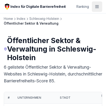
Zum Hauptinhalt springen
Index für Digitale Barrierefreiheit
Ranking
Home
Index
Schleswig-Holstein
Öffentlicher Sektor & Verwaltung
Öffentlicher Sektor &
Verwaltung
in
Schleswig-
Holstein
6 gelistete Öffentlicher Sektor & Verwaltung-
Websites in Schleswig-Holstein, durchschnittlicher
Barrierefreiheits-Score 85.
SC
#
UNTERNEHMEN
STADT
R
Ranking:
Öffentlicher Sektor & Verwaltung
in
Schleswig-Holstein