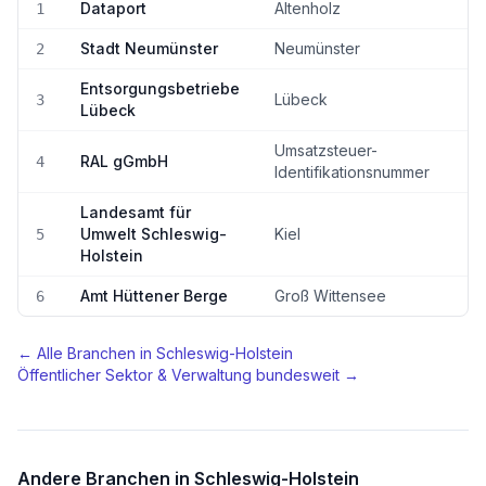
Dataport
Altenholz
1
90
Stadt Neumünster
Neumünster
2
8
Entsorgungsbetriebe
Lübeck
3
8
Lübeck
Umsatzsteuer-
RAL gGmbH
4
8
Identifikationsnummer
Landesamt für
Umwelt Schleswig-
Kiel
5
8
Holstein
Amt Hüttener Berge
Groß Wittensee
6
7
← Alle Branchen in
Schleswig-Holstein
Öffentlicher Sektor & Verwaltung
bundesweit →
Andere Branchen in
Schleswig-Holstein