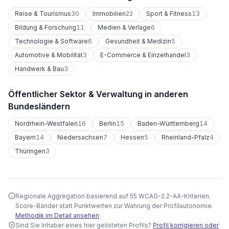
Reise & Tourismus
30
Immobilien
22
Sport & Fitness
13
Bildung & Forschung
11
Medien & Verlage
6
Technologie & Software
6
Gesundheit & Medizin
5
Automotive & Mobilität
3
E-Commerce & Einzelhandel
3
Handwerk & Bau
3
Öffentlicher Sektor & Verwaltung
in anderen
Bundesländern
Nordrhein-Westfalen
16
Berlin
15
Baden-Württemberg
14
Bayern
14
Niedersachsen
7
Hessen
5
Rheinland-Pfalz
4
Thüringen
3
Regionale Aggregation basierend auf 55 WCAG-2.2-AA-Kriterien.
Score-Bänder statt Punktwerten zur Wahrung der Profilautonomie.
Methodik im Detail ansehen
Sind Sie Inhaber eines hier gelisteten Profils?
Profil korrigieren oder