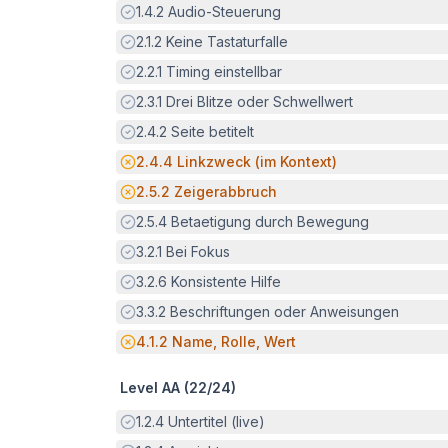
Erfüllt:
1.4.2
Audio-Steuerung
Erfüllt:
2.1.2
Keine Tastaturfalle
Erfüllt:
2.2.1
Timing einstellbar
Erfüllt:
2.3.1
Drei Blitze oder Schwellwert
Erfüllt:
2.4.2
Seite betitelt
Potenzielle Barriere:
2.4.4
Linkzweck (im Kontext)
Potenzielle Barriere:
2.5.2
Zeigerabbruch
Erfüllt:
2.5.4
Betaetigung durch Bewegung
Erfüllt:
3.2.1
Bei Fokus
Erfüllt:
3.2.6
Konsistente Hilfe
Erfüllt:
3.3.2
Beschriftungen oder Anweisungen
Potenzielle Barriere:
4.1.2
Name, Rolle, Wert
Level AA (
22
/
24
)
Erfüllt:
1.2.4
Untertitel (live)