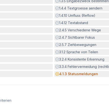
Erfüllt:
1.3.5
Eingabezweck bestimmen
Erfüllt:
1.4.4
Textgroesse aendern
Erfüllt:
1.4.10
Umfluss (Reflow)
Erfüllt:
1.4.12
Textabstand
Erfüllt:
2.4.5
Verschiedene Wege
Erfüllt:
2.4.7
Sichtbarer Fokus
Erfüllt:
2.5.7
Ziehbewegungen
Erfüllt:
3.1.2
Sprache von Teilen
Erfüllt:
3.2.4
Konsistente Erkennung
Erfüllt:
3.3.4
Fehlervermeidung (rechtlic
Potenzielle Barriere:
4.1.3
Statusmeldungen
riterien