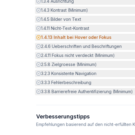
Erfüllt:
1.3.4
Ausrichtung
Erfüllt:
1.4.3
Kontrast (Minimum)
Erfüllt:
1.4.5
Bilder von Text
Erfüllt:
1.4.11
Nicht-Text-Kontrast
Potenzielle Barriere:
1.4.13
Inhalt bei Hover oder Fokus
Erfüllt:
2.4.6
Ueberschriften und Beschriftungen
Erfüllt:
2.4.11
Fokus nicht verdeckt (Minimum)
Erfüllt:
2.5.8
Zielgroesse (Minimum)
Erfüllt:
3.2.3
Konsistente Navigation
Erfüllt:
3.3.3
Fehlerbeschreibung
Erfüllt:
3.3.8
Barrierefreie Authentifizierung (Minimum)
Verbesserungstipps
Empfehlungen basierend auf den nicht-erfüllten K