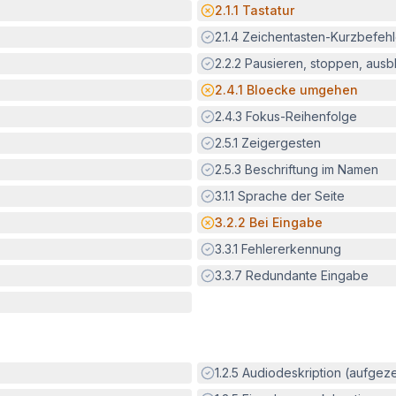
Potenzielle Barriere:
2.1.1
Tastatur
Erfüllt:
2.1.4
Zeichentasten-Kurzbefeh
Erfüllt:
2.2.2
Pausieren, stoppen, aus
Potenzielle Barriere:
2.4.1
Bloecke umgehen
Erfüllt:
2.4.3
Fokus-Reihenfolge
Erfüllt:
2.5.1
Zeigergesten
Erfüllt:
2.5.3
Beschriftung im Namen
Erfüllt:
3.1.1
Sprache der Seite
Potenzielle Barriere:
3.2.2
Bei Eingabe
Erfüllt:
3.3.1
Fehlererkennung
Erfüllt:
3.3.7
Redundante Eingabe
Erfüllt:
1.2.5
Audiodeskription (aufgez