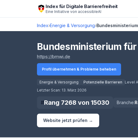
Zum Hauptinhalt springen
Index für Digitale Barrierefreiheit
Eine Initiative von
accessibleAI
Index
›
Energie & Versorgung
›
Bundesministerium 
Bundesministerium für 
(öffnet in neuem Tab)
https://bmwi.de
Profil übernehmen & Probleme beheben
Energie & Versorgung
Potenzielle Barrieren
Level 
Score lädt
Letzter Scan:
13. März 2026
Rang
7268
von
15030
#
Branche:
R
Website jetzt prüfen →