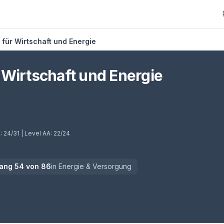
für Wirtschaft und Energie
Wirtschaft und Energie
A:
24/31
| Level AA:
22/24
ang
54
von
86
in
Energie & Versorgung