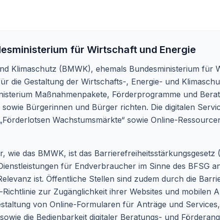
esministerium für Wirtschaft und Energie
und Klimaschutz (BMWK), ehemals Bundesministerium für Wi
r die Gestaltung der Wirtschafts-, Energie- und Klimaschutz
inisterium Maßnahmenpakete, Förderprogramme und Beratu
owie Bürgerinnen und Bürger richten. Die digitalen Serv
en „Förderlotsen Wachstumsmärkte“ sowie Online-Ressour
, wie das BMWK, ist das Barrierefreiheitsstärkungsgesetz 
enstleistungen für Endverbraucher im Sinne des BFSG anbi
Relevanz ist. Öffentliche Stellen sind zudem durch die Barr
Richtlinie zur Zugänglichkeit ihrer Websites und mobilen 
 Gestaltung von Online-Formularen für Anträge und Services,
wie die Bedienbarkeit digitaler Beratungs- und Förderang