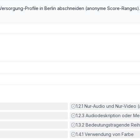
 Versorgung
-Profile in
Berlin
abschneiden (anonyme Score-Ranges).
Erfüllt:
1.2.1
Nur-Audio und Nur-Video 
Erfüllt:
1.2.3
Audiodeskription oder Med
Erfüllt:
1.3.2
Bedeutungstragende Reih
Erfüllt:
1.4.1
Verwendung von Farbe