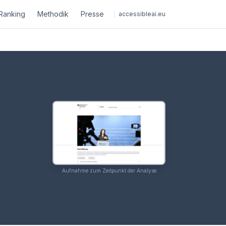
Ranking
Methodik
Presse
accessibleai.eu
Aufnahme zum Zeitpunkt der Analyse