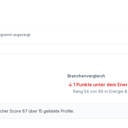
iagramm angezeigt.
Branchenvergleich
1 Punkte unter dem Ene
Rang
54
von
86
in Energie 
licher Score
87
über
15
gelistete Profile.