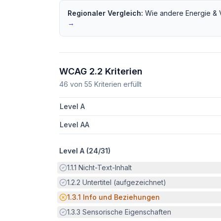
Regionaler Vergleich:
Wie andere
Energie &
→
WCAG 2.2 Kriterien
46
von
55
Kriterien erfüllt
Level A
Level AA
Level A (
24
/
31
)
Erfüllt:
1.1.1
Nicht-Text-Inhalt
Erfüllt:
1.2.2
Untertitel (aufgezeichnet)
Potenzielle Barriere:
1.3.1
Info und Beziehungen
Erfüllt:
1.3.3
Sensorische Eigenschaften