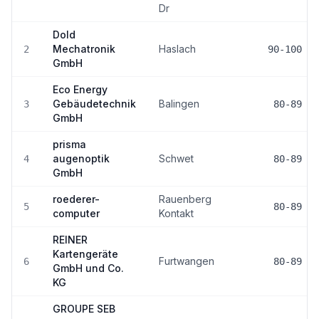
Dr
Dold
Mechatronik
Haslach
2
90-100
GmbH
Eco Energy
Gebäudetechnik
Balingen
3
80-89
GmbH
prisma
augenoptik
Schwet
4
80-89
GmbH
roederer-
Rauenberg
5
80-89
computer
Kontakt
REINER
Kartengeräte
Furtwangen
6
80-89
GmbH und Co.
KG
GROUPE SEB