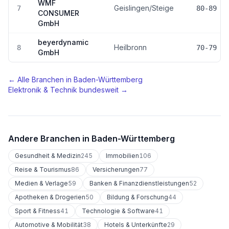
WMF
Geislingen/Steige
7
80-89
CONSUMER
GmbH
beyerdynamic
Heilbronn
8
70-79
GmbH
← Alle Branchen in
Baden-Württemberg
Elektronik & Technik
bundesweit →
Andere Branchen in
Baden-Württemberg
Gesundheit & Medizin
245
Immobilien
106
Reise & Tourismus
86
Versicherungen
77
Medien & Verlage
59
Banken & Finanzdienstleistungen
52
Apotheken & Drogerien
50
Bildung & Forschung
44
Sport & Fitness
41
Technologie & Software
41
Automotive & Mobilität
38
Hotels & Unterkünfte
29