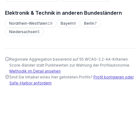
Elektronik & Technik
in anderen Bundesländern
Nordrhein-Westfalen
19
Bayern
9
Berlin
7
Niedersachsen
5
Regionale Aggregation basierend auf 55 WCAG-2.2-AA-Kriterien.
Score-Bänder statt Punktwerten zur Wahrung der Profilautonomie.
Methodik im Detail ansehen
Sind Sie Inhaber eines hier gelisteten Profils?
Profil korrigieren oder
Safe-Harbor anfordern