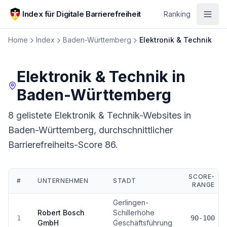
Zum Hauptinhalt springen
Index für Digitale Barrierefreiheit
Ranking
Home
Index
Baden-Württemberg
Elektronik & Technik
Elektronik & Technik
in
Baden-Württemberg
8 gelistete Elektronik & Technik-Websites in
Baden-Württemberg, durchschnittlicher
Barrierefreiheits-Score 86.
SCORE-
#
UNTERNEHMEN
STADT
RANGE
Ranking:
Elektronik & Technik
in
Baden-Württemberg
Gerlingen-
Robert Bosch
Schillerhöhe
1
90-100
GmbH
Geschäftsführung