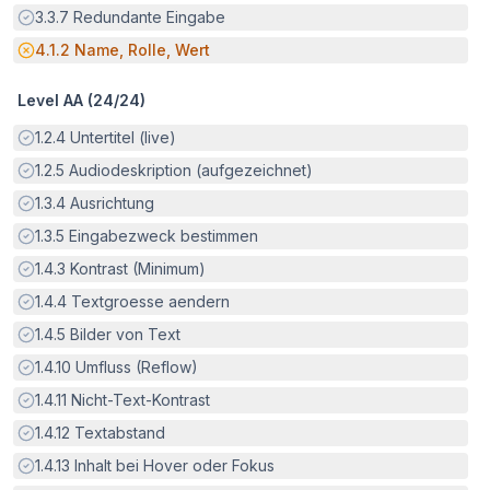
Erfüllt:
3.3.7
Redundante Eingabe
Potenzielle Barriere:
4.1.2
Name, Rolle, Wert
Level AA (
24
/
24
)
Erfüllt:
1.2.4
Untertitel (live)
Erfüllt:
1.2.5
Audiodeskription (aufgezeichnet)
Erfüllt:
1.3.4
Ausrichtung
Erfüllt:
1.3.5
Eingabezweck bestimmen
Erfüllt:
1.4.3
Kontrast (Minimum)
Erfüllt:
1.4.4
Textgroesse aendern
Erfüllt:
1.4.5
Bilder von Text
Erfüllt:
1.4.10
Umfluss (Reflow)
Erfüllt:
1.4.11
Nicht-Text-Kontrast
Erfüllt:
1.4.12
Textabstand
Erfüllt:
1.4.13
Inhalt bei Hover oder Fokus