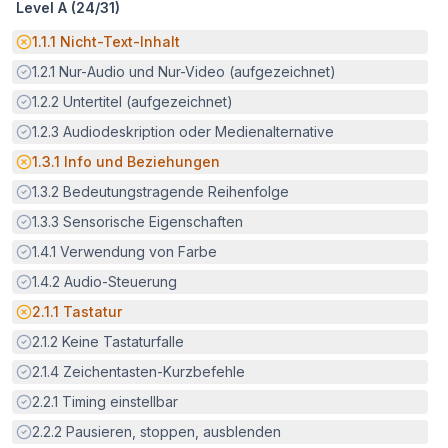
Level A (
24
/
31
)
Potenzielle Barriere:
1.1.1
Nicht-Text-Inhalt
Erfüllt:
1.2.1
Nur-Audio und Nur-Video (aufgezeichnet)
Erfüllt:
1.2.2
Untertitel (aufgezeichnet)
Erfüllt:
1.2.3
Audiodeskription oder Medienalternative
Potenzielle Barriere:
1.3.1
Info und Beziehungen
Erfüllt:
1.3.2
Bedeutungstragende Reihenfolge
Erfüllt:
1.3.3
Sensorische Eigenschaften
Erfüllt:
1.4.1
Verwendung von Farbe
Erfüllt:
1.4.2
Audio-Steuerung
Potenzielle Barriere:
2.1.1
Tastatur
Erfüllt:
2.1.2
Keine Tastaturfalle
Erfüllt:
2.1.4
Zeichentasten-Kurzbefehle
Erfüllt:
2.2.1
Timing einstellbar
Erfüllt:
2.2.2
Pausieren, stoppen, ausblenden