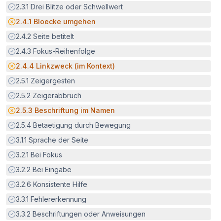
Erfüllt:
2.3.1
Drei Blitze oder Schwellwert
Potenzielle Barriere:
2.4.1
Bloecke umgehen
Erfüllt:
2.4.2
Seite betitelt
Erfüllt:
2.4.3
Fokus-Reihenfolge
Potenzielle Barriere:
2.4.4
Linkzweck (im Kontext)
Erfüllt:
2.5.1
Zeigergesten
Erfüllt:
2.5.2
Zeigerabbruch
Potenzielle Barriere:
2.5.3
Beschriftung im Namen
Erfüllt:
2.5.4
Betaetigung durch Bewegung
Erfüllt:
3.1.1
Sprache der Seite
Erfüllt:
3.2.1
Bei Fokus
Erfüllt:
3.2.2
Bei Eingabe
Erfüllt:
3.2.6
Konsistente Hilfe
Erfüllt:
3.3.1
Fehlererkennung
Erfüllt:
3.3.2
Beschriftungen oder Anweisungen