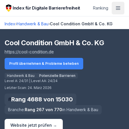
Zum Hauptinhalt springen
Index für Digitale Barrierefreiheit
Ranking
Index
›
Handwerk & Bau
›
Cool Condition GmbH & Co. KG
Score lädt
Cool Condition GmbH & Co. KG
(öffnet in neuem Tab)
https://cool-condition.de
Profil übernehmen & Probleme beheben
Handwerk & Bau
Potenzielle Barrieren
Level A:
24/31
| Level AA:
24/24
Letzter Scan:
24. März 2026
Rang
4688
von
15030
#
Branche:
Rang
267
von
770
in
Handwerk & Bau
Website jetzt prüfen →