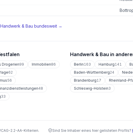
Bottro
n
Handwerk & Bau
bundesweit →
estfalen
Handwerk & Bau
in andere
 Drogerien
99
Immobilien
86
Berlin
163
Hamburg
141
B
rlage
62
Baden-Württemberg
24
Niede
smus
56
Brandenburg
17
Rheinland-Pf
inanzdienstleistungen
48
Schleswig-Holstein
3
g
33
WCAG-2.2-AA-Kriterien.
Sind Sie Inhaber eines hier gelisteten Profils?