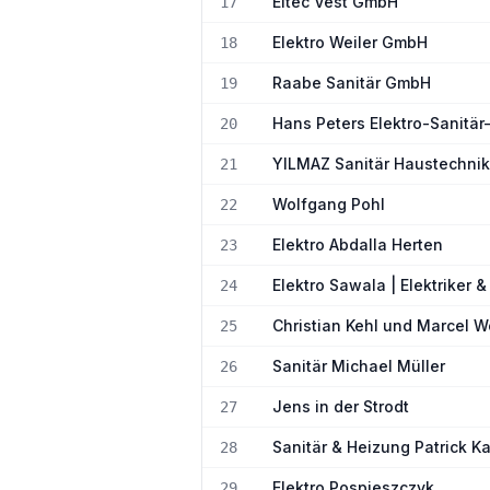
Eltec Vest GmbH
17
Elektro Weiler GmbH
18
Raabe Sanitär GmbH
19
Hans Peters Elektro-Sanitär
20
YILMAZ Sanitär Haustechnik
21
Wolfgang Pohl
22
Elektro Abdalla Herten
23
Elektro Sawala | Elektriker 
24
Christian Kehl und Marcel W
25
Sanitär Michael Müller
26
Jens in der Strodt
27
Sanitär & Heizung Patrick K
28
Elektro Pospieszczyk
29