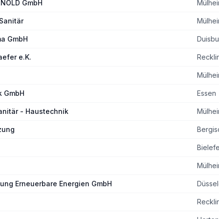
ARNOLD GmbH
Mülhei
Sanitär
Mülhei
ima GmbH
Duisbu
aefer e.K.
Reckli
Mülhei
ik GmbH
Essen
anitär - Haustechnik
Mülhei
izung
Bergis
Bielef
Mülhei
izung Erneuerbare Energien GmbH
Düssel
Reckli