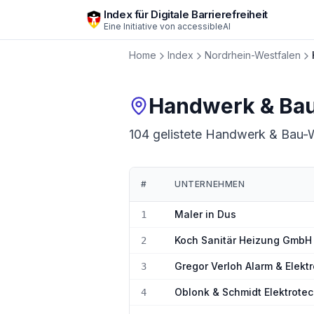
Zum Hauptinhalt springen
Index für Digitale Barrierefreiheit
Eine Initiative von
accessibleAI
Home
Index
Nordrhein-Westfalen
Handwerk & Ba
104 gelistete Handwerk & Bau-We
#
UNTERNEHMEN
Ranking:
Handwerk & Bau
in
Nordrhein-
Maler in Dus
1
Koch Sanitär Heizung GmbH 
2
Gregor Verloh Alarm & Elektr
3
Oblonk & Schmidt Elektrote
4