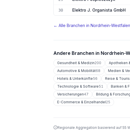
Elektro J. Organista GmbH
30
← Alle Branchen in
Nordrhein-Westfale
Andere Branchen in
Nordrhein-W
Gesundheit & Medizin
200
Apotheken &
Automotive & Mobilität
68
Medien & Ve
Hotels & Unterkünfte
56
Reise & Touri
Technologie & Software
51
Banken & F
Versicherungen
47
Bildung & Forschun
E-Commerce & Einzelhandel
25
Regionale Aggregation basierend auf 55 