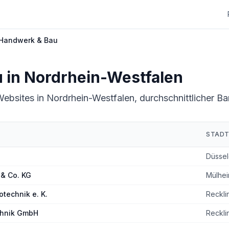
Handwerk & Bau
u
in
Nordrhein-Westfalen
bsites in Nordrhein-Westfalen, durchschnittlicher Bar
STAD
Westfalen
Düssel
& Co. KG
Mülhei
otechnik e. K.
Reckli
chnik GmbH
Reckli