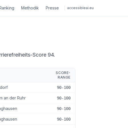
Ranking
Methodik
Presse
accessibleai.eu
rierefreiheits-Score 94.
SCORE-
T
RANGE
dorf
90-100
m an der Ruhr
90-100
nghausen
90-100
nghausen
90-100