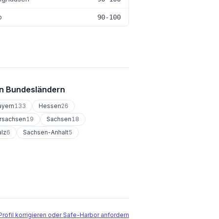
p
90-100
n Bundesländern
ayern
133
Hessen
26
rsachsen
19
Sachsen
18
alz
6
Sachsen-Anhalt
5
Profil korrigieren oder Safe-Harbor anfordern