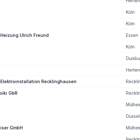
Herten
Köln
Köln
-Heizung Ulrich Freund
Essen
Köln
Duisbu
Herten
& Elektroinstallation Recklinghausen
Reckli
oiki GbR
Reckli
Mülhei
Düssel
aiser GmbH
Mülhei
Reckli