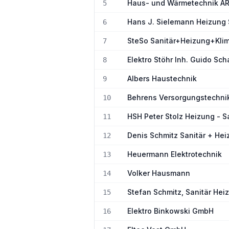
Haus- und Wärmetechnik 
5
Hans J. Sielemann Heizung 
6
SteSo Sanitär+Heizung+Kl
7
Elektro Stöhr Inh. Guido Sch
8
Albers Haustechnik
9
Behrens Versorgungstechn
10
HSH Peter Stolz Heizung - S
11
Denis Schmitz Sanitär + He
12
Heuermann Elektrotechnik
13
Volker Hausmann
14
Stefan Schmitz, Sanitär He
15
Elektro Binkowski GmbH
16