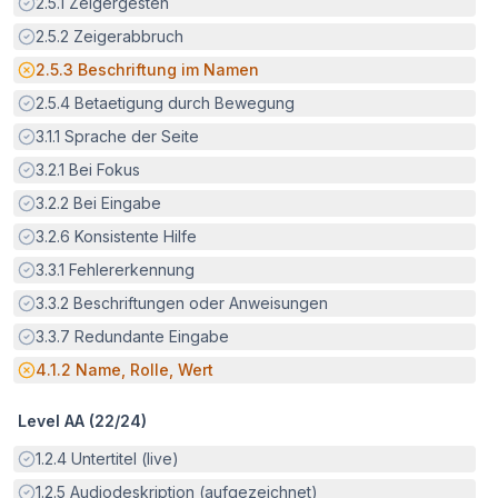
Erfüllt:
2.5.1
Zeigergesten
Erfüllt:
2.5.2
Zeigerabbruch
Potenzielle Barriere:
2.5.3
Beschriftung im Namen
Erfüllt:
2.5.4
Betaetigung durch Bewegung
Erfüllt:
3.1.1
Sprache der Seite
Erfüllt:
3.2.1
Bei Fokus
Erfüllt:
3.2.2
Bei Eingabe
Erfüllt:
3.2.6
Konsistente Hilfe
Erfüllt:
3.3.1
Fehlererkennung
Erfüllt:
3.3.2
Beschriftungen oder Anweisungen
Erfüllt:
3.3.7
Redundante Eingabe
Potenzielle Barriere:
4.1.2
Name, Rolle, Wert
Level AA (
22
/
24
)
Erfüllt:
1.2.4
Untertitel (live)
Erfüllt:
1.2.5
Audiodeskription (aufgezeichnet)