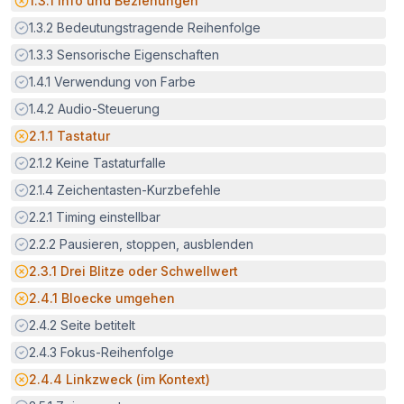
1.3.1
Info und Beziehungen
Erfüllt:
1.3.2
Bedeutungstragende Reihenfolge
Erfüllt:
1.3.3
Sensorische Eigenschaften
Erfüllt:
1.4.1
Verwendung von Farbe
Erfüllt:
1.4.2
Audio-Steuerung
Potenzielle Barriere:
2.1.1
Tastatur
Erfüllt:
2.1.2
Keine Tastaturfalle
Erfüllt:
2.1.4
Zeichentasten-Kurzbefehle
Erfüllt:
2.2.1
Timing einstellbar
Erfüllt:
2.2.2
Pausieren, stoppen, ausblenden
Potenzielle Barriere:
2.3.1
Drei Blitze oder Schwellwert
Potenzielle Barriere:
2.4.1
Bloecke umgehen
Erfüllt:
2.4.2
Seite betitelt
Erfüllt:
2.4.3
Fokus-Reihenfolge
Potenzielle Barriere:
2.4.4
Linkzweck (im Kontext)