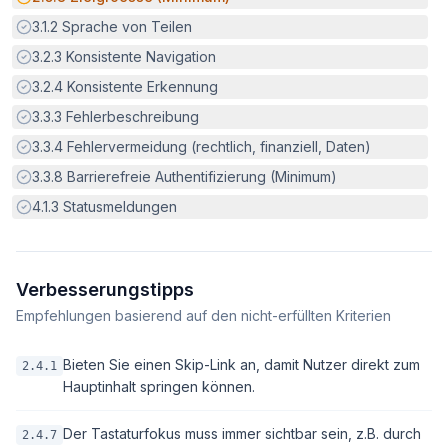
Erfüllt:
3.1.2
Sprache von Teilen
Erfüllt:
3.2.3
Konsistente Navigation
Erfüllt:
3.2.4
Konsistente Erkennung
Erfüllt:
3.3.3
Fehlerbeschreibung
Erfüllt:
3.3.4
Fehlervermeidung (rechtlich, finanziell, Daten)
Erfüllt:
3.3.8
Barrierefreie Authentifizierung (Minimum)
Erfüllt:
4.1.3
Statusmeldungen
Verbesserungstipps
Empfehlungen basierend auf den nicht-erfüllten Kriterien
Bieten Sie einen Skip-Link an, damit Nutzer direkt zum
2.4.1
Hauptinhalt springen können.
Der Tastaturfokus muss immer sichtbar sein, z.B. durch
2.4.7