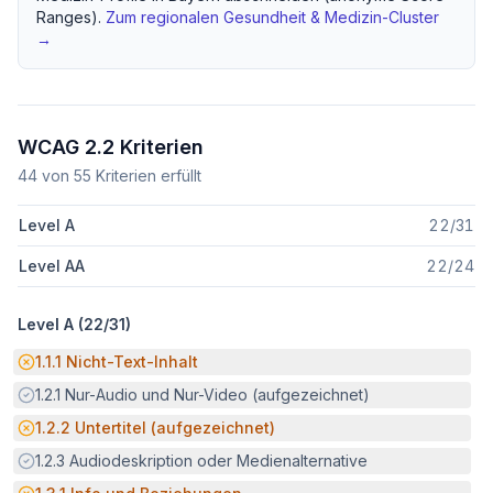
Ranges).
Zum regionalen
Gesundheit & Medizin
-Cluster
→
WCAG 2.2 Kriterien
44
von
55
Kriterien erfüllt
Level A
22
/
31
Level AA
22
/
24
Level A (
22
/
31
)
Potenzielle Barriere:
1.1.1
Nicht-Text-Inhalt
Erfüllt:
1.2.1
Nur-Audio und Nur-Video (aufgezeichnet)
Potenzielle Barriere:
1.2.2
Untertitel (aufgezeichnet)
Erfüllt:
1.2.3
Audiodeskription oder Medienalternative
Potenzielle Barriere: