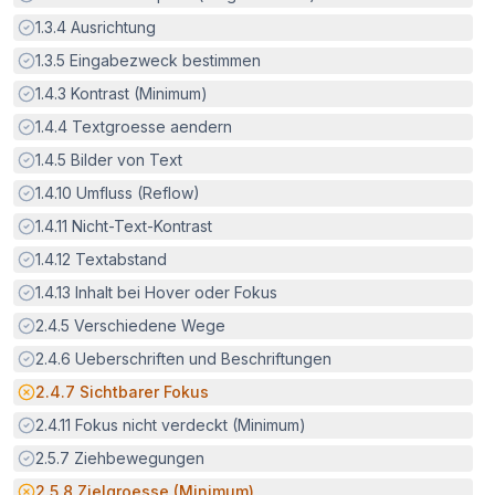
Erfüllt:
1.3.4
Ausrichtung
Erfüllt:
1.3.5
Eingabezweck bestimmen
Erfüllt:
1.4.3
Kontrast (Minimum)
Erfüllt:
1.4.4
Textgroesse aendern
Erfüllt:
1.4.5
Bilder von Text
Erfüllt:
1.4.10
Umfluss (Reflow)
Erfüllt:
1.4.11
Nicht-Text-Kontrast
Erfüllt:
1.4.12
Textabstand
Erfüllt:
1.4.13
Inhalt bei Hover oder Fokus
Erfüllt:
2.4.5
Verschiedene Wege
Erfüllt:
2.4.6
Ueberschriften und Beschriftungen
Potenzielle Barriere:
2.4.7
Sichtbarer Fokus
Erfüllt:
2.4.11
Fokus nicht verdeckt (Minimum)
Erfüllt:
2.5.7
Ziehbewegungen
Potenzielle Barriere:
2.5.8
Zielgroesse (Minimum)