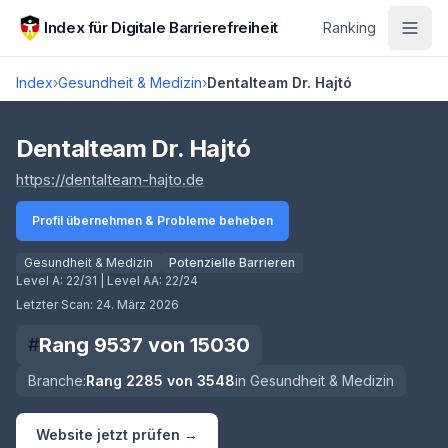
Zum Hauptinhalt springen
Index für Digitale Barrierefreiheit
Ranking
Index
›
Gesundheit & Medizin
›
Dentalteam Dr. Hajtó
Score lädt
Dentalteam Dr. Hajtó
(öffnet in neuem Tab)
https://dentalteam-hajto.de
Profil übernehmen & Probleme beheben
Gesundheit & Medizin
Potenzielle Barrieren
Level A:
22/31
| Level AA:
22/24
Letzter Scan:
24. März 2026
Rang
9537
von
15030
#
Branche:
Rang
2285
von
3548
in
Gesundheit & Medizin
Website jetzt prüfen →