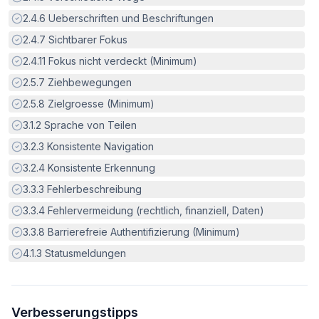
Erfüllt:
2.4.6
Ueberschriften und Beschriftungen
Erfüllt:
2.4.7
Sichtbarer Fokus
Erfüllt:
2.4.11
Fokus nicht verdeckt (Minimum)
Erfüllt:
2.5.7
Ziehbewegungen
Erfüllt:
2.5.8
Zielgroesse (Minimum)
Erfüllt:
3.1.2
Sprache von Teilen
Erfüllt:
3.2.3
Konsistente Navigation
Erfüllt:
3.2.4
Konsistente Erkennung
Erfüllt:
3.3.3
Fehlerbeschreibung
Erfüllt:
3.3.4
Fehlervermeidung (rechtlich, finanziell, Daten)
Erfüllt:
3.3.8
Barrierefreie Authentifizierung (Minimum)
Erfüllt:
4.1.3
Statusmeldungen
Verbesserungstipps