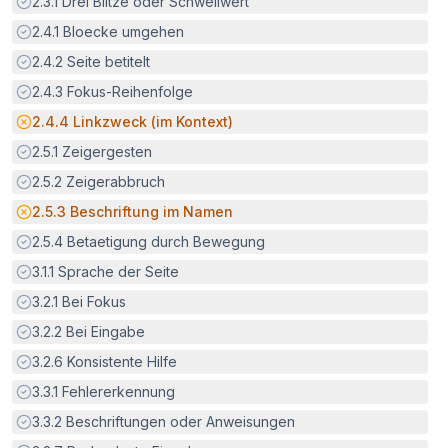
Erfüllt:
2.3.1
Drei Blitze oder Schwellwert
Erfüllt:
2.4.1
Bloecke umgehen
Erfüllt:
2.4.2
Seite betitelt
Erfüllt:
2.4.3
Fokus-Reihenfolge
Potenzielle Barriere:
2.4.4
Linkzweck (im Kontext)
Erfüllt:
2.5.1
Zeigergesten
Erfüllt:
2.5.2
Zeigerabbruch
Potenzielle Barriere:
2.5.3
Beschriftung im Namen
Erfüllt:
2.5.4
Betaetigung durch Bewegung
Erfüllt:
3.1.1
Sprache der Seite
Erfüllt:
3.2.1
Bei Fokus
Erfüllt:
3.2.2
Bei Eingabe
Erfüllt:
3.2.6
Konsistente Hilfe
Erfüllt:
3.3.1
Fehlererkennung
Erfüllt:
3.3.2
Beschriftungen oder Anweisungen