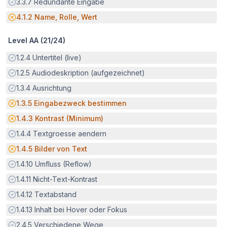
Erfüllt:
3.3.7
Redundante Eingabe
Potenzielle Barriere:
4.1.2
Name, Rolle, Wert
Level AA (
21
/
24
)
Erfüllt:
1.2.4
Untertitel (live)
Erfüllt:
1.2.5
Audiodeskription (aufgezeichnet)
Erfüllt:
1.3.4
Ausrichtung
Potenzielle Barriere:
1.3.5
Eingabezweck bestimmen
Potenzielle Barriere:
1.4.3
Kontrast (Minimum)
Erfüllt:
1.4.4
Textgroesse aendern
Potenzielle Barriere:
1.4.5
Bilder von Text
Erfüllt:
1.4.10
Umfluss (Reflow)
Erfüllt:
1.4.11
Nicht-Text-Kontrast
Erfüllt:
1.4.12
Textabstand
Erfüllt:
1.4.13
Inhalt bei Hover oder Fokus
Erfüllt:
2.4.5
Verschiedene Wege