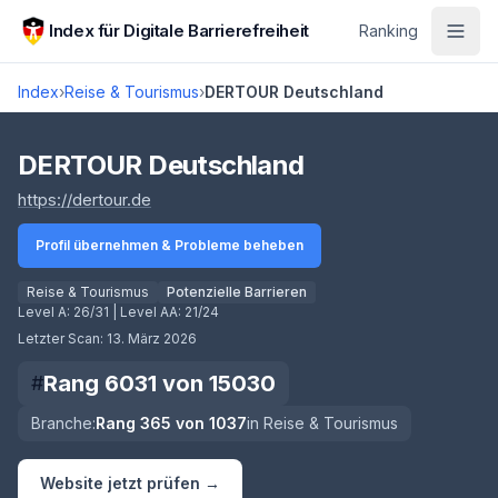
Zum Hauptinhalt springen
Index für Digitale Barrierefreiheit
Ranking
Index
›
Reise & Tourismus
›
DERTOUR Deutschland
Score lädt
DERTOUR Deutschland
(öffnet in neuem Tab)
https://dertour.de
Profil übernehmen & Probleme beheben
Reise & Tourismus
Potenzielle Barrieren
Level A:
26/31
| Level AA:
21/24
Letzter Scan:
13. März 2026
Rang
6031
von
15030
#
Branche:
Rang
365
von
1037
in
Reise & Tourismus
Website jetzt prüfen →