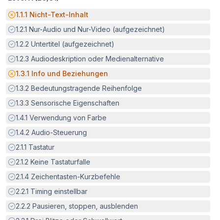
Potenzielle Barriere:
1.1.1
Nicht-Text-Inhalt
Erfüllt:
1.2.1
Nur-Audio und Nur-Video (aufgezeichnet)
Erfüllt:
1.2.2
Untertitel (aufgezeichnet)
Erfüllt:
1.2.3
Audiodeskription oder Medienalternative
Potenzielle Barriere:
1.3.1
Info und Beziehungen
Erfüllt:
1.3.2
Bedeutungstragende Reihenfolge
Erfüllt:
1.3.3
Sensorische Eigenschaften
Erfüllt:
1.4.1
Verwendung von Farbe
Erfüllt:
1.4.2
Audio-Steuerung
Erfüllt:
2.1.1
Tastatur
Erfüllt:
2.1.2
Keine Tastaturfalle
Erfüllt:
2.1.4
Zeichentasten-Kurzbefehle
Erfüllt:
2.2.1
Timing einstellbar
Erfüllt:
2.2.2
Pausieren, stoppen, ausblenden