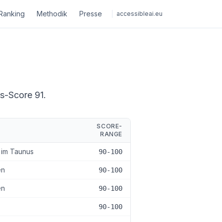
Ranking
Methodik
Presse
accessibleai.eu
ts-Score 91.
SCORE-
RANGE
 im Taunus
90-100
en
90-100
en
90-100
90-100