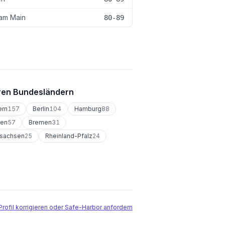
 am Main
80-89
ren Bundesländern
ern
157
Berlin
104
Hamburg
88
sen
57
Bremen
31
rsachsen
25
Rheinland-Pfalz
24
Profil korrigieren oder Safe-Harbor anfordern