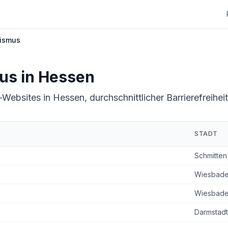
rismus
mus
in
Hessen
Websites in Hessen, durchschnittlicher Barrierefreihei
STADT
Schmitten
Wiesbad
Wiesbad
Darmstadt