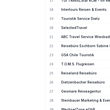
TUI TRAVELStar RCM - Ihr R
17
Intertours Reisen & Events
18
Touristik Service Dietz
19
SelectedTravel
20
ABC Travel Service Wiesba
21
Reisebüro Eschborn Sabine
22
GSA Chile Touristik
23
T.O.M.S. Flugreisen
24
Reiseland Reisebüro
25
Dietzenbacher Reisebüro
26
Geomare Reiseagentur
27
Steinbauer Marketing & Ev
28
WechselZone eGbR
29