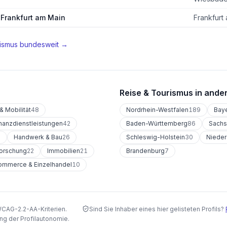
Frankfurt am Main
Frankfurt
ismus
bundesweit →
Reise & Tourismus
in ande
& Mobilität
48
Nordrhein-Westfalen
189
Bay
nanzdienstleistungen
42
Baden-Württemberg
86
Sach
8
Handwerk & Bau
26
Schleswig-Holstein
30
Niede
Forschung
22
Immobilien
21
Brandenburg
7
ommerce & Einzelhandel
10
WCAG-2.2-AA-Kriterien.
Sind Sie Inhaber eines hier gelisteten Profils?
ng der Profilautonomie.