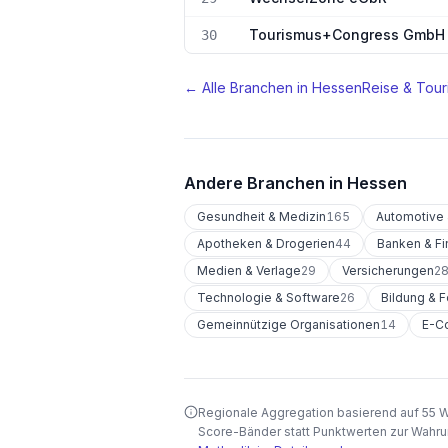
Tourismus+Congress GmbH 
30
← Alle Branchen in
Hessen
Reise & Tour
Andere Branchen in
Hessen
Gesundheit & Medizin
165
Automotive 
Apotheken & Drogerien
44
Banken & Fi
Medien & Verlage
29
Versicherungen
2
Technologie & Software
26
Bildung & 
Gemeinnützige Organisationen
14
E-C
Regionale Aggregation basierend auf 55 
Score-Bänder statt Punktwerten zur Wahru