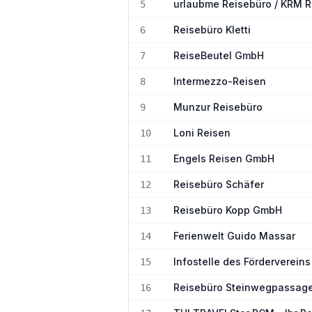
urlaubme Reisebüro / KRM 
5
Reisebüro Kletti
6
ReiseBeutel GmbH
7
Intermezzo-Reisen
8
Munzur Reisebüro
9
Loni Reisen
10
Engels Reisen GmbH
11
Reisebüro Schäfer
12
Reisebüro Kopp GmbH
13
Ferienwelt Guido Massar
14
Infostelle des Förderverei
15
Reisebüro Steinwegpassag
16