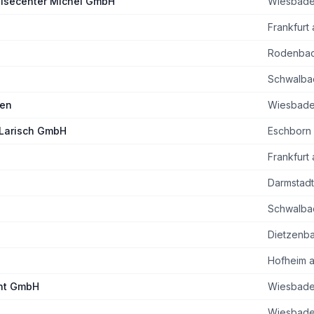
eisecenter Michel GmbH
Wiesbad
Frankfurt
Rodenba
Schwalba
den
Wiesbad
 Larisch GmbH
Eschborn
Frankfurt
Darmstadt
Schwalba
Dietzenb
Hofheim 
ent GmbH
Wiesbad
Wiesbad