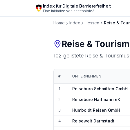
Zum Hauptinhalt springen
Index für Digitale Barrierefreiheit
Eine Initiative von
accessibleAI
Home
Index
Hessen
Reise & Tou
Reise & Touris
102 gelistete Reise & Tourismus-
#
UNTERNEHMEN
Ranking:
Reise & Tourismus
in
Hessen
Reisebüro Schmitten GmbH
1
Reisebüro Hartmann eK
2
Humboldt Reisen GmbH
3
Reisewelt Darmstadt
4