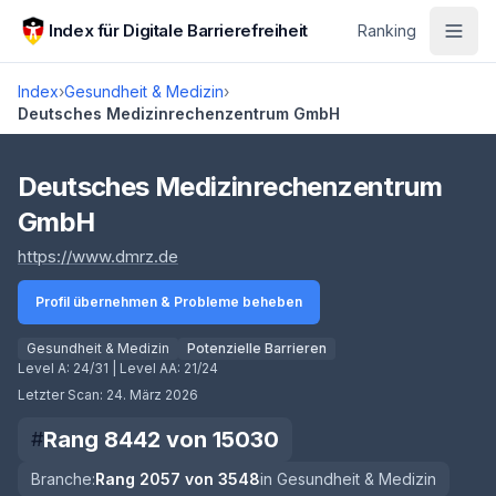
Zum Hauptinhalt springen
Index für Digitale Barrierefreiheit
Ranking
Index
›
Gesundheit & Medizin
›
Deutsches Medizinrechenzentrum GmbH
Score lädt
Deutsches Medizinrechenzentrum
GmbH
(öffnet in neuem Tab)
https://www.dmrz.de
Profil übernehmen & Probleme beheben
Gesundheit & Medizin
Potenzielle Barrieren
Level A:
24/31
| Level AA:
21/24
Letzter Scan:
24. März 2026
Rang
8442
von
15030
#
Branche:
Rang
2057
von
3548
in
Gesundheit & Medizin