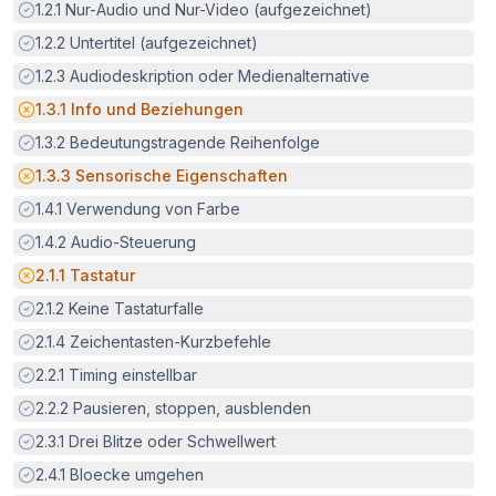
Erfüllt:
1.2.1
Nur-Audio und Nur-Video (aufgezeichnet)
Erfüllt:
1.2.2
Untertitel (aufgezeichnet)
Erfüllt:
1.2.3
Audiodeskription oder Medienalternative
Potenzielle Barriere:
1.3.1
Info und Beziehungen
Erfüllt:
1.3.2
Bedeutungstragende Reihenfolge
Potenzielle Barriere:
1.3.3
Sensorische Eigenschaften
Erfüllt:
1.4.1
Verwendung von Farbe
Erfüllt:
1.4.2
Audio-Steuerung
Potenzielle Barriere:
2.1.1
Tastatur
Erfüllt:
2.1.2
Keine Tastaturfalle
Erfüllt:
2.1.4
Zeichentasten-Kurzbefehle
Erfüllt:
2.2.1
Timing einstellbar
Erfüllt:
2.2.2
Pausieren, stoppen, ausblenden
Erfüllt:
2.3.1
Drei Blitze oder Schwellwert
Erfüllt:
2.4.1
Bloecke umgehen