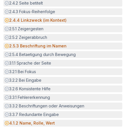
Erfüllt:
2.4.2
Seite betitelt
Erfüllt:
2.4.3
Fokus-Reihenfolge
Potenzielle Barriere:
2.4.4
Linkzweck (im Kontext)
Erfüllt:
2.5.1
Zeigergesten
Erfüllt:
2.5.2
Zeigerabbruch
Potenzielle Barriere:
2.5.3
Beschriftung im Namen
Erfüllt:
2.5.4
Betaetigung durch Bewegung
Erfüllt:
3.1.1
Sprache der Seite
Erfüllt:
3.2.1
Bei Fokus
Erfüllt:
3.2.2
Bei Eingabe
Erfüllt:
3.2.6
Konsistente Hilfe
Erfüllt:
3.3.1
Fehlererkennung
Erfüllt:
3.3.2
Beschriftungen oder Anweisungen
Erfüllt:
3.3.7
Redundante Eingabe
Potenzielle Barriere:
4.1.2
Name, Rolle, Wert