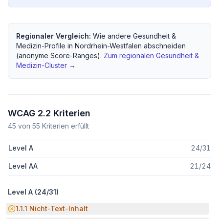
Regionaler Vergleich:
Wie andere
Gesundheit &
Medizin
-Profile in
Nordrhein-Westfalen
abschneiden
(anonyme Score-Ranges).
Zum regionalen
Gesundheit &
Medizin
-Cluster →
WCAG 2.2 Kriterien
45
von
55
Kriterien erfüllt
Level A
24
/
31
Level AA
21
/
24
Level A (
24
/
31
)
Potenzielle Barriere:
1.1.1
Nicht-Text-Inhalt