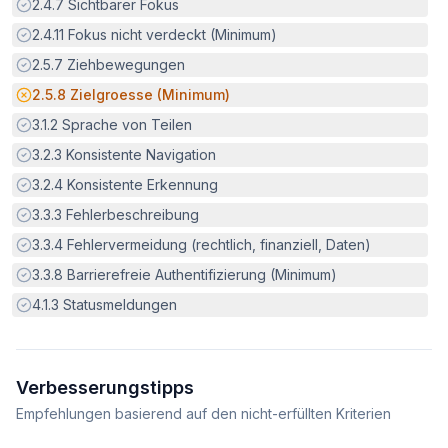
Erfüllt:
2.4.7
Sichtbarer Fokus
Erfüllt:
2.4.11
Fokus nicht verdeckt (Minimum)
Erfüllt:
2.5.7
Ziehbewegungen
Potenzielle Barriere:
2.5.8
Zielgroesse (Minimum)
Erfüllt:
3.1.2
Sprache von Teilen
Erfüllt:
3.2.3
Konsistente Navigation
Erfüllt:
3.2.4
Konsistente Erkennung
Erfüllt:
3.3.3
Fehlerbeschreibung
Erfüllt:
3.3.4
Fehlervermeidung (rechtlich, finanziell, Daten)
Erfüllt:
3.3.8
Barrierefreie Authentifizierung (Minimum)
Erfüllt:
4.1.3
Statusmeldungen
Verbesserungstipps
Empfehlungen basierend auf den nicht-erfüllten Kriterien