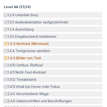
Level AA (
21
/
24
)
Erfüllt:
1.2.4
Untertitel (live)
Erfüllt:
1.2.5
Audiodeskription (aufgezeichnet)
Erfüllt:
1.3.4
Ausrichtung
Erfüllt:
1.3.5
Eingabezweck bestimmen
Potenzielle Barriere:
1.4.3
Kontrast (Minimum)
Erfüllt:
1.4.4
Textgroesse aendern
Potenzielle Barriere:
1.4.5
Bilder von Text
Erfüllt:
1.4.10
Umfluss (Reflow)
Erfüllt:
1.4.11
Nicht-Text-Kontrast
Erfüllt:
1.4.12
Textabstand
Erfüllt:
1.4.13
Inhalt bei Hover oder Fokus
Erfüllt:
2.4.5
Verschiedene Wege
Erfüllt:
2.4.6
Ueberschriften und Beschriftungen