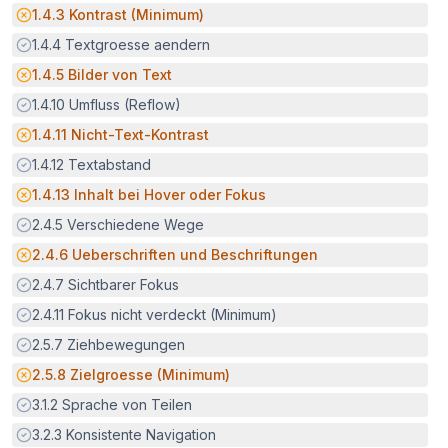
Potenzielle Barriere:
1.4.3
Kontrast (Minimum)
Erfüllt:
1.4.4
Textgroesse aendern
Potenzielle Barriere:
1.4.5
Bilder von Text
Erfüllt:
1.4.10
Umfluss (Reflow)
Potenzielle Barriere:
1.4.11
Nicht-Text-Kontrast
Erfüllt:
1.4.12
Textabstand
Potenzielle Barriere:
1.4.13
Inhalt bei Hover oder Fokus
Erfüllt:
2.4.5
Verschiedene Wege
Potenzielle Barriere:
2.4.6
Ueberschriften und Beschriftungen
Erfüllt:
2.4.7
Sichtbarer Fokus
Erfüllt:
2.4.11
Fokus nicht verdeckt (Minimum)
Erfüllt:
2.5.7
Ziehbewegungen
Potenzielle Barriere:
2.5.8
Zielgroesse (Minimum)
Erfüllt:
3.1.2
Sprache von Teilen
Erfüllt:
3.2.3
Konsistente Navigation