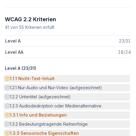
WCAG 2.2 Kriterien
41
von
55
Kriterien erfüllt
Level A
23
/
31
Level AA
18
/
24
Level A (
23
/
31
)
Potenzielle Barriere:
1.1.1
Nicht-Text-Inhalt
Erfüllt:
1.2.1
Nur-Audio und Nur-Video (aufgezeichnet)
Erfüllt:
1.2.2
Untertitel (aufgezeichnet)
Erfüllt:
1.2.3
Audiodeskription oder Medienalternative
Potenzielle Barriere:
1.3.1
Info und Beziehungen
Erfüllt:
1.3.2
Bedeutungstragende Reihenfolge
Potenzielle Barriere:
1.3.3
Sensorische Eigenschaften