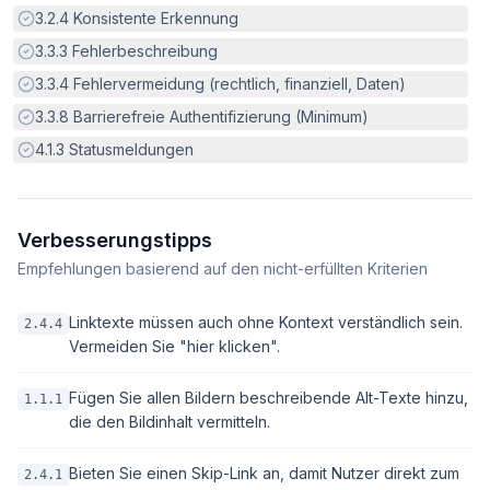
Erfüllt:
3.2.4
Konsistente Erkennung
Erfüllt:
3.3.3
Fehlerbeschreibung
Erfüllt:
3.3.4
Fehlervermeidung (rechtlich, finanziell, Daten)
Erfüllt:
3.3.8
Barrierefreie Authentifizierung (Minimum)
Erfüllt:
4.1.3
Statusmeldungen
Verbesserungstipps
Empfehlungen basierend auf den nicht-erfüllten Kriterien
Linktexte müssen auch ohne Kontext verständlich sein.
2.4.4
Vermeiden Sie "hier klicken".
Fügen Sie allen Bildern beschreibende Alt-Texte hinzu,
1.1.1
die den Bildinhalt vermitteln.
Bieten Sie einen Skip-Link an, damit Nutzer direkt zum
2.4.1