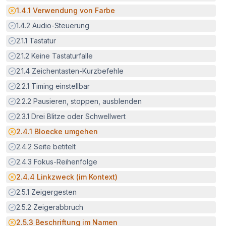
Potenzielle Barriere:
1.4.1
Verwendung von Farbe
Erfüllt:
1.4.2
Audio-Steuerung
Erfüllt:
2.1.1
Tastatur
Erfüllt:
2.1.2
Keine Tastaturfalle
Erfüllt:
2.1.4
Zeichentasten-Kurzbefehle
Erfüllt:
2.2.1
Timing einstellbar
Erfüllt:
2.2.2
Pausieren, stoppen, ausblenden
Erfüllt:
2.3.1
Drei Blitze oder Schwellwert
Potenzielle Barriere:
2.4.1
Bloecke umgehen
Erfüllt:
2.4.2
Seite betitelt
Erfüllt:
2.4.3
Fokus-Reihenfolge
Potenzielle Barriere:
2.4.4
Linkzweck (im Kontext)
Erfüllt:
2.5.1
Zeigergesten
Erfüllt:
2.5.2
Zeigerabbruch
Potenzielle Barriere:
2.5.3
Beschriftung im Namen