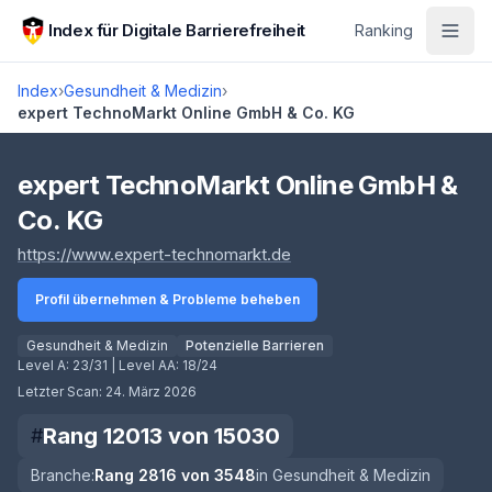
Zum Hauptinhalt springen
Index für Digitale Barrierefreiheit
Ranking
Index
›
Gesundheit & Medizin
›
expert TechnoMarkt Online GmbH & Co. KG
Score lädt
expert TechnoMarkt Online GmbH &
Co. KG
(öffnet in neuem Tab)
https://www.expert-technomarkt.de
Profil übernehmen & Probleme beheben
Gesundheit & Medizin
Potenzielle Barrieren
Level A:
23/31
| Level AA:
18/24
Letzter Scan:
24. März 2026
Rang
12013
von
15030
#
Branche:
Rang
2816
von
3548
in
Gesundheit & Medizin