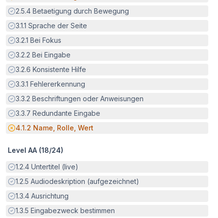
Erfüllt:
2.5.4
Betaetigung durch Bewegung
Erfüllt:
3.1.1
Sprache der Seite
Erfüllt:
3.2.1
Bei Fokus
Erfüllt:
3.2.2
Bei Eingabe
Erfüllt:
3.2.6
Konsistente Hilfe
Erfüllt:
3.3.1
Fehlererkennung
Erfüllt:
3.3.2
Beschriftungen oder Anweisungen
Erfüllt:
3.3.7
Redundante Eingabe
Potenzielle Barriere:
4.1.2
Name, Rolle, Wert
Level AA (
18
/
24
)
Erfüllt:
1.2.4
Untertitel (live)
Erfüllt:
1.2.5
Audiodeskription (aufgezeichnet)
Erfüllt:
1.3.4
Ausrichtung
Erfüllt:
1.3.5
Eingabezweck bestimmen