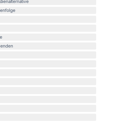
ienalternative
enfolge
le
blenden