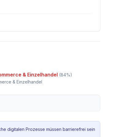
ommerce & Einzelhandel
(
84
%)
erce & Einzelhandel
che digitalen Prozesse müssen barrierefrei sein