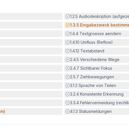
Erfüllt:
1.2.5
Audiodeskription (aufgez
Potenzielle Barriere:
1.3.5
Eingabezweck bestimm
Erfüllt:
1.4.4
Textgroesse aendern
Erfüllt:
1.4.10
Umfluss (Reflow)
Erfüllt:
1.4.12
Textabstand
Erfüllt:
2.4.5
Verschiedene Wege
Erfüllt:
2.4.7
Sichtbarer Fokus
Erfüllt:
2.5.7
Ziehbewegungen
Erfüllt:
3.1.2
Sprache von Teilen
Erfüllt:
3.2.4
Konsistente Erkennung
Erfüllt:
3.3.4
Fehlervermeidung (rechtlic
Erfüllt:
um)
4.1.3
Statusmeldungen