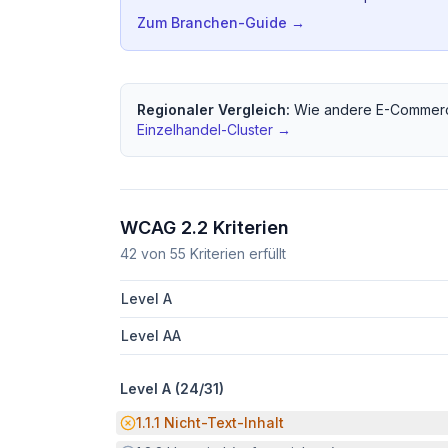
Zum Branchen-Guide →
Regionaler Vergleich:
Wie andere
E-Commerc
Einzelhandel
-Cluster →
WCAG 2.2 Kriterien
42
von
55
Kriterien erfüllt
Level A
Level AA
Level A (
24
/
31
)
Potenzielle Barriere:
1.1.1
Nicht-Text-Inhalt