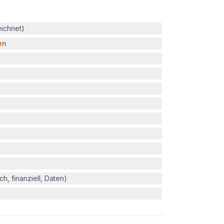
eichnet)
en
h, finanziell, Daten)