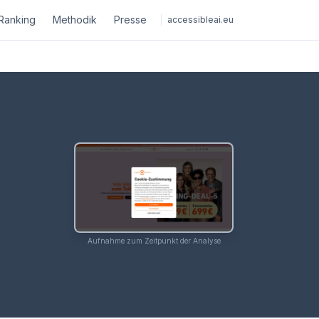
Ranking
Methodik
Presse
accessibleai.eu
Aufnahme zum Zeitpunkt der Analyse