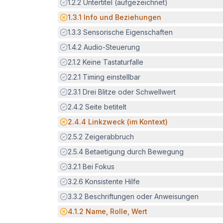
Erfüllt:
1.2.2
Untertitel (aufgezeichnet)
Potenzielle Barriere:
1.3.1
Info und Beziehungen
Erfüllt:
1.3.3
Sensorische Eigenschaften
Erfüllt:
1.4.2
Audio-Steuerung
Erfüllt:
2.1.2
Keine Tastaturfalle
Erfüllt:
2.2.1
Timing einstellbar
Erfüllt:
2.3.1
Drei Blitze oder Schwellwert
Erfüllt:
2.4.2
Seite betitelt
Potenzielle Barriere:
2.4.4
Linkzweck (im Kontext)
Erfüllt:
2.5.2
Zeigerabbruch
Erfüllt:
2.5.4
Betaetigung durch Bewegung
Erfüllt:
3.2.1
Bei Fokus
Erfüllt:
3.2.6
Konsistente Hilfe
Erfüllt:
3.3.2
Beschriftungen oder Anweisungen
Potenzielle Barriere:
4.1.2
Name, Rolle, Wert