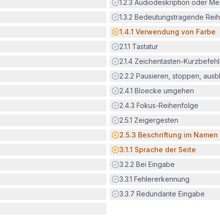
Erfüllt:
1.2.3
Audiodeskription oder Med
Erfüllt:
1.3.2
Bedeutungstragende Reih
Potenzielle Barriere:
1.4.1
Verwendung von Farbe
Erfüllt:
2.1.1
Tastatur
Erfüllt:
2.1.4
Zeichentasten-Kurzbefeh
Erfüllt:
2.2.2
Pausieren, stoppen, aus
Erfüllt:
2.4.1
Bloecke umgehen
Erfüllt:
2.4.3
Fokus-Reihenfolge
Erfüllt:
2.5.1
Zeigergesten
Potenzielle Barriere:
2.5.3
Beschriftung im Namen
Potenzielle Barriere:
3.1.1
Sprache der Seite
Erfüllt:
3.2.2
Bei Eingabe
Erfüllt:
3.3.1
Fehlererkennung
Erfüllt:
3.3.7
Redundante Eingabe