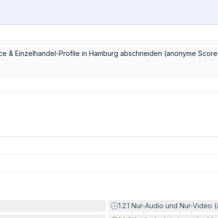
e & Einzelhandel
-Profile in
Hamburg
abschneiden (anonyme Score
Erfüllt:
1.2.1
Nur-Audio und Nur-Video 