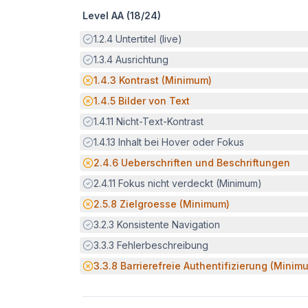
Level AA (
18
/
24
)
Erfüllt:
1.2.4
Untertitel (live)
Erfüllt:
1.3.4
Ausrichtung
Potenzielle Barriere:
1.4.3
Kontrast (Minimum)
Potenzielle Barriere:
1.4.5
Bilder von Text
Erfüllt:
1.4.11
Nicht-Text-Kontrast
Erfüllt:
1.4.13
Inhalt bei Hover oder Fokus
Potenzielle Barriere:
2.4.6
Ueberschriften und Beschriftungen
Erfüllt:
2.4.11
Fokus nicht verdeckt (Minimum)
Potenzielle Barriere:
2.5.8
Zielgroesse (Minimum)
Erfüllt:
3.2.3
Konsistente Navigation
Erfüllt:
3.3.3
Fehlerbeschreibung
Potenzielle Barriere:
3.3.8
Barrierefreie Authentifizierung (Minim