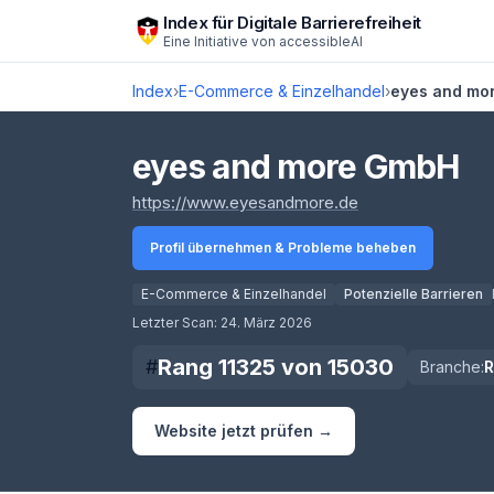
Zum Hauptinhalt springen
Index für Digitale Barrierefreiheit
Eine Initiative von
accessibleAI
Index
›
E-Commerce & Einzelhandel
›
eyes and mo
eyes and more GmbH
(öffnet in neuem 
https://www.eyesandmore.de
Profil übernehmen & Probleme beheben
E-Commerce & Einzelhandel
Potenzielle Barrieren
Score lädt
Letzter Scan:
24. März 2026
Rang
11325
von
15030
#
Branche:
Website jetzt prüfen →