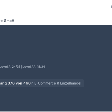
re GmbH
Tab)
Level A:
24/31
| Level AA:
18/24
Rang
376
von
460
in
E-Commerce & Einzelhandel