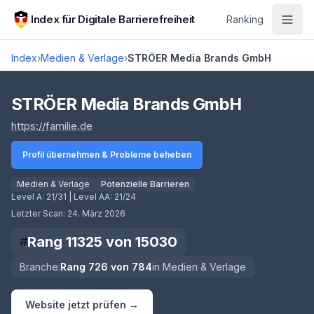
Zum Hauptinhalt springen
Index für Digitale Barrierefreiheit
Ranking
Index
›
Medien & Verlage
›
STRÖER Media Brands GmbH
Score lädt
STRÖER Media Brands GmbH
(öffnet in neuem Tab)
https://familie.de
Profil übernehmen & Probleme beheben
Medien & Verlage
Potenzielle Barrieren
Level A:
21/31
| Level AA:
21/24
Letzter Scan:
24. März 2026
Rang
11325
von
15030
#
Branche:
Rang
726
von
784
in
Medien & Verlage
Website jetzt prüfen →