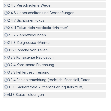
Erfüllt:
2.4.5
Verschiedene Wege
Erfüllt:
2.4.6
Ueberschriften und Beschriftungen
Erfüllt:
2.4.7
Sichtbarer Fokus
Erfüllt:
2.4.11
Fokus nicht verdeckt (Minimum)
Erfüllt:
2.5.7
Ziehbewegungen
Erfüllt:
2.5.8
Zielgroesse (Minimum)
Erfüllt:
3.1.2
Sprache von Teilen
Erfüllt:
3.2.3
Konsistente Navigation
Erfüllt:
3.2.4
Konsistente Erkennung
Erfüllt:
3.3.3
Fehlerbeschreibung
Erfüllt:
3.3.4
Fehlervermeidung (rechtlich, finanziell, Daten)
Erfüllt:
3.3.8
Barrierefreie Authentifizierung (Minimum)
Erfüllt:
4.1.3
Statusmeldungen