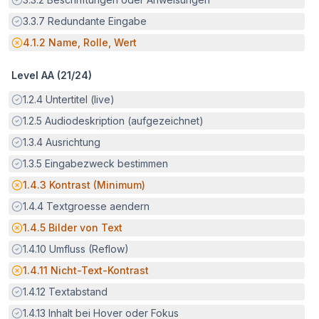
Erfüllt:
3.3.7
Redundante Eingabe
Potenzielle Barriere:
4.1.2
Name, Rolle, Wert
Level AA (
21
/
24
)
Erfüllt:
1.2.4
Untertitel (live)
Erfüllt:
1.2.5
Audiodeskription (aufgezeichnet)
Erfüllt:
1.3.4
Ausrichtung
Erfüllt:
1.3.5
Eingabezweck bestimmen
Potenzielle Barriere:
1.4.3
Kontrast (Minimum)
Erfüllt:
1.4.4
Textgroesse aendern
Potenzielle Barriere:
1.4.5
Bilder von Text
Erfüllt:
1.4.10
Umfluss (Reflow)
Potenzielle Barriere:
1.4.11
Nicht-Text-Kontrast
Erfüllt:
1.4.12
Textabstand
Erfüllt:
1.4.13
Inhalt bei Hover oder Fokus