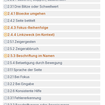
Erfüllt:
2.3.1
Drei Blitze oder Schwellwert
Potenzielle Barriere:
2.4.1
Bloecke umgehen
Erfüllt:
2.4.2
Seite betitelt
Potenzielle Barriere:
2.4.3
Fokus-Reihenfolge
Potenzielle Barriere:
2.4.4
Linkzweck (im Kontext)
Erfüllt:
2.5.1
Zeigergesten
Erfüllt:
2.5.2
Zeigerabbruch
Potenzielle Barriere:
2.5.3
Beschriftung im Namen
Erfüllt:
2.5.4
Betaetigung durch Bewegung
Erfüllt:
3.1.1
Sprache der Seite
Erfüllt:
3.2.1
Bei Fokus
Erfüllt:
3.2.2
Bei Eingabe
Erfüllt:
3.2.6
Konsistente Hilfe
Erfüllt:
3.3.1
Fehlererkennung
Erfüllt:
3.3.2
Beschriftungen oder Anweisungen