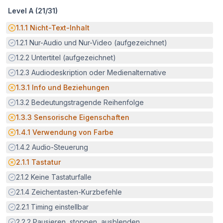
Level A (
21
/
31
)
Potenzielle Barriere:
1.1.1
Nicht-Text-Inhalt
Erfüllt:
1.2.1
Nur-Audio und Nur-Video (aufgezeichnet)
Erfüllt:
1.2.2
Untertitel (aufgezeichnet)
Erfüllt:
1.2.3
Audiodeskription oder Medienalternative
Potenzielle Barriere:
1.3.1
Info und Beziehungen
Erfüllt:
1.3.2
Bedeutungstragende Reihenfolge
Potenzielle Barriere:
1.3.3
Sensorische Eigenschaften
Potenzielle Barriere:
1.4.1
Verwendung von Farbe
Erfüllt:
1.4.2
Audio-Steuerung
Potenzielle Barriere:
2.1.1
Tastatur
Erfüllt:
2.1.2
Keine Tastaturfalle
Erfüllt:
2.1.4
Zeichentasten-Kurzbefehle
Erfüllt:
2.2.1
Timing einstellbar
Erfüllt:
2.2.2
Pausieren, stoppen, ausblenden