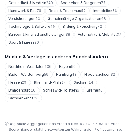
Gesundheit & Medizin
240
Apotheken & Drogerien
77
Handwerk & Bau
76
Reise & Tourismus
57
Immobilien
56
Versicherungen
53
Gemeinnützige Organisationen
48
Technologie & Software
45
Bildung & Forschung
42
Banken & Finanzdienstleistungen
38
Automotive & Mobilität
37
Sport & Fitness
26
Medien & Verlage
in anderen Bundesländern
Nordrhein-Westfalen
106
Bayern
90
Baden-Württemberg
59
Hamburg
48
Niedersachsen
32
Hessen
29
Rheinland-Pfalz
14
Sachsen
14
Brandenburg
10
Schleswig-Holstein
6
Bremen
6
Sachsen-Anhalt
4
Regionale Aggregation basierend auf 55 WCAG-2.2-AA-Kriterien.
Score-Bänder statt Punktwerten zur Wahrung der Profilautonomie.