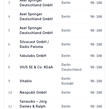
Axel Springer
Berlin
3
90-100
Deutschland GmbH
Axel Springer
Berlin
4
90-100
Deutschland GmbH
Axel Springer
Berlin
5
90-100
Deutschland GmbH
Silvacast GmbH /
Berlin
6
90-100
Radio Paloma
fabulabs GmbH
Berlin
7
90-100
Berlin
VIUS SE & Co. KGaA
8
90-100
Deutschland
Berlin
Vitablo
9
90-100
Kontakt
Neopubli GmbH
Berlin
10
90-100
fairaudio – Jörg
Dames & Ralph
Berlin
11
90-100