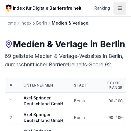
Zum Hauptinhalt springen
Index für Digitale Barrierefreiheit
Ranking
Home
Index
Berlin
Medien & Verlage
Medien & Verlage
in
Berlin
69 gelistete Medien & Verlage-Websites in Berlin,
durchschnittlicher Barrierefreiheits-Score 92.
SCORE-
#
UNTERNEHMEN
STADT
RANGE
Ranking:
Medien & Verlage
in
Berlin
Axel Springer
Berlin
1
90-100
Deutschland GmbH
Axel Springer
Berlin
2
90-100
Deutschland GmbH