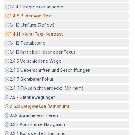
Erfüllt:
1.4.4
Textgroesse aendern
Potenzielle Barriere:
1.4.5
Bilder von Text
Erfüllt:
1.4.10
Umfluss (Reflow)
Potenzielle Barriere:
1.4.11
Nicht-Text-Kontrast
Erfüllt:
1.4.12
Textabstand
Erfüllt:
1.4.13
Inhalt bei Hover oder Fokus
Erfüllt:
2.4.5
Verschiedene Wege
Erfüllt:
2.4.6
Ueberschriften und Beschriftungen
Erfüllt:
2.4.7
Sichtbarer Fokus
Erfüllt:
2.4.11
Fokus nicht verdeckt (Minimum)
Erfüllt:
2.5.7
Ziehbewegungen
Potenzielle Barriere:
2.5.8
Zielgroesse (Minimum)
Erfüllt:
3.1.2
Sprache von Teilen
Erfüllt:
3.2.3
Konsistente Navigation
Erfüllt:
3.2.4
Konsistente Erkennung