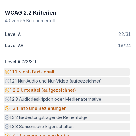
WCAG 2.2 Kriterien
40
von
55
Kriterien erfüllt
Level A
22
/
31
Level AA
18
/
24
Level A (
22
/
31
)
Potenzielle Barriere:
1.1.1
Nicht-Text-Inhalt
Erfüllt:
1.2.1
Nur-Audio und Nur-Video (aufgezeichnet)
Potenzielle Barriere:
1.2.2
Untertitel (aufgezeichnet)
Erfüllt:
1.2.3
Audiodeskription oder Medienalternative
Potenzielle Barriere:
1.3.1
Info und Beziehungen
Erfüllt:
1.3.2
Bedeutungstragende Reihenfolge
Erfüllt:
1.3.3
Sensorische Eigenschaften
Potenzielle Barriere:
1.4.1
Verwendung von Farbe