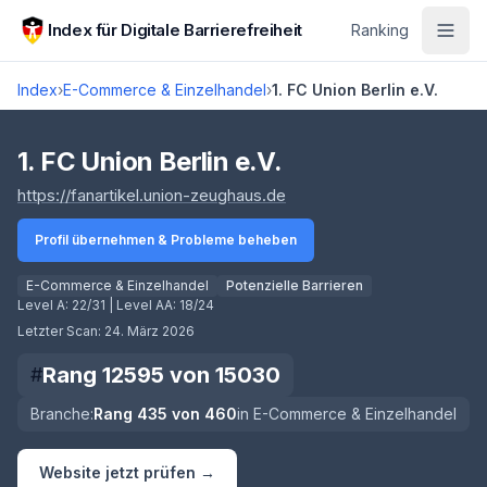
Zum Hauptinhalt springen
Index für Digitale Barrierefreiheit
Ranking
Index
›
E-Commerce & Einzelhandel
›
1. FC Union Berlin e.V.
Score lädt
1. FC Union Berlin e.V.
(öffnet in neuem Tab)
https://fanartikel.union-zeughaus.de
Profil übernehmen & Probleme beheben
E-Commerce & Einzelhandel
Potenzielle Barrieren
Level A:
22/31
| Level AA:
18/24
Letzter Scan:
24. März 2026
Rang
12595
von
15030
#
Branche:
Rang
435
von
460
in
E-Commerce & Einzelhandel
Website jetzt prüfen →