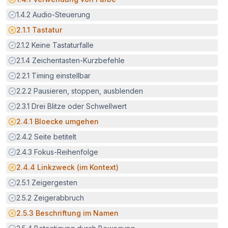
Erfüllt:
1.4.2
Audio-Steuerung
Potenzielle Barriere:
2.1.1
Tastatur
Erfüllt:
2.1.2
Keine Tastaturfalle
Erfüllt:
2.1.4
Zeichentasten-Kurzbefehle
Erfüllt:
2.2.1
Timing einstellbar
Erfüllt:
2.2.2
Pausieren, stoppen, ausblenden
Erfüllt:
2.3.1
Drei Blitze oder Schwellwert
Potenzielle Barriere:
2.4.1
Bloecke umgehen
Erfüllt:
2.4.2
Seite betitelt
Erfüllt:
2.4.3
Fokus-Reihenfolge
Potenzielle Barriere:
2.4.4
Linkzweck (im Kontext)
Erfüllt:
2.5.1
Zeigergesten
Erfüllt:
2.5.2
Zeigerabbruch
Potenzielle Barriere:
2.5.3
Beschriftung im Namen
Erfüllt: