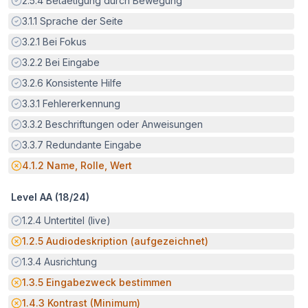
2.5.4
Betaetigung durch Bewegung
Erfüllt:
3.1.1
Sprache der Seite
Erfüllt:
3.2.1
Bei Fokus
Erfüllt:
3.2.2
Bei Eingabe
Erfüllt:
3.2.6
Konsistente Hilfe
Erfüllt:
3.3.1
Fehlererkennung
Erfüllt:
3.3.2
Beschriftungen oder Anweisungen
Erfüllt:
3.3.7
Redundante Eingabe
Potenzielle Barriere:
4.1.2
Name, Rolle, Wert
Level AA (
18
/
24
)
Erfüllt:
1.2.4
Untertitel (live)
Potenzielle Barriere:
1.2.5
Audiodeskription (aufgezeichnet)
Erfüllt:
1.3.4
Ausrichtung
Potenzielle Barriere:
1.3.5
Eingabezweck bestimmen
Potenzielle Barriere:
1.4.3
Kontrast (Minimum)