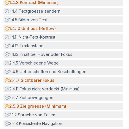
Potenzielle Barriere:
1.4.3
Kontrast (Minimum)
Erfüllt:
1.4.4
Textgroesse aendern
Erfüllt:
1.4.5
Bilder von Text
Potenzielle Barriere:
1.4.10
Umfluss (Reflow)
Erfüllt:
1.4.11
Nicht-Text-Kontrast
Erfüllt:
1.4.12
Textabstand
Erfüllt:
1.4.13
Inhalt bei Hover oder Fokus
Erfüllt:
2.4.5
Verschiedene Wege
Erfüllt:
2.4.6
Ueberschriften und Beschriftungen
Potenzielle Barriere:
2.4.7
Sichtbarer Fokus
Erfüllt:
2.4.11
Fokus nicht verdeckt (Minimum)
Erfüllt:
2.5.7
Ziehbewegungen
Potenzielle Barriere:
2.5.8
Zielgroesse (Minimum)
Erfüllt:
3.1.2
Sprache von Teilen
Erfüllt:
3.2.3
Konsistente Navigation