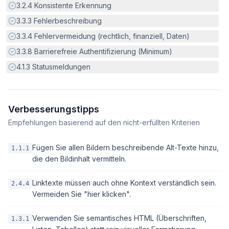
Erfüllt:
3.2.4
Konsistente Erkennung
Erfüllt:
3.3.3
Fehlerbeschreibung
Erfüllt:
3.3.4
Fehlervermeidung (rechtlich, finanziell, Daten)
Erfüllt:
3.3.8
Barrierefreie Authentifizierung (Minimum)
Erfüllt:
4.1.3
Statusmeldungen
Verbesserungstipps
Empfehlungen basierend auf den nicht-erfüllten Kriterien
Fügen Sie allen Bildern beschreibende Alt-Texte hinzu,
1.1.1
die den Bildinhalt vermitteln.
Linktexte müssen auch ohne Kontext verständlich sein.
2.4.4
Vermeiden Sie "hier klicken".
Verwenden Sie semantisches HTML (Überschriften,
1.3.1