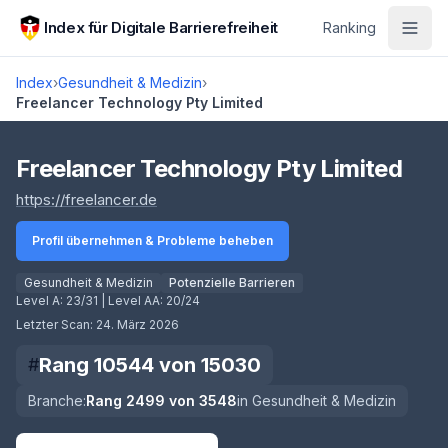
Zum Hauptinhalt springen
Index für Digitale Barrierefreiheit
Ranking
Index
›
Gesundheit & Medizin
›
Freelancer Technology Pty Limited
Score lädt
Freelancer Technology Pty Limited
(öffnet in neuem Tab)
https://freelancer.de
Profil übernehmen & Probleme beheben
Gesundheit & Medizin
Potenzielle Barrieren
Level A:
23/31
| Level AA:
20/24
Letzter Scan:
24. März 2026
Rang
10544
von
15030
#
Branche:
Rang
2499
von
3548
in
Gesundheit & Medizin