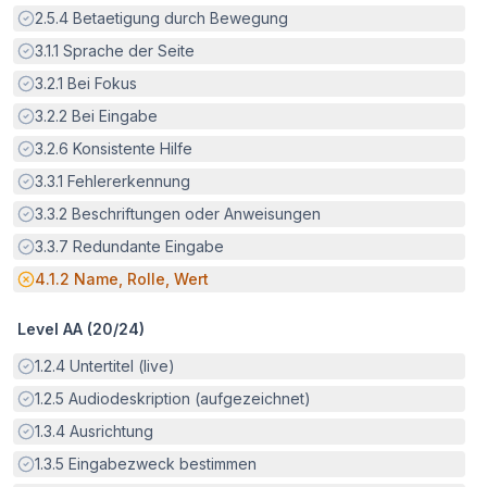
Erfüllt:
2.5.4
Betaetigung durch Bewegung
Erfüllt:
3.1.1
Sprache der Seite
Erfüllt:
3.2.1
Bei Fokus
Erfüllt:
3.2.2
Bei Eingabe
Erfüllt:
3.2.6
Konsistente Hilfe
Erfüllt:
3.3.1
Fehlererkennung
Erfüllt:
3.3.2
Beschriftungen oder Anweisungen
Erfüllt:
3.3.7
Redundante Eingabe
Potenzielle Barriere:
4.1.2
Name, Rolle, Wert
Level AA (
20
/
24
)
Erfüllt:
1.2.4
Untertitel (live)
Erfüllt:
1.2.5
Audiodeskription (aufgezeichnet)
Erfüllt:
1.3.4
Ausrichtung
Erfüllt:
1.3.5
Eingabezweck bestimmen