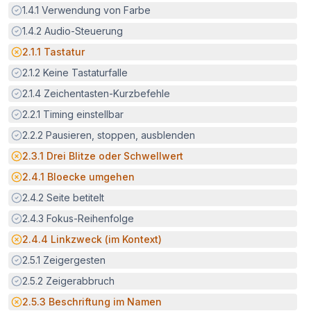
Erfüllt:
1.4.1
Verwendung von Farbe
Erfüllt:
1.4.2
Audio-Steuerung
Potenzielle Barriere:
2.1.1
Tastatur
Erfüllt:
2.1.2
Keine Tastaturfalle
Erfüllt:
2.1.4
Zeichentasten-Kurzbefehle
Erfüllt:
2.2.1
Timing einstellbar
Erfüllt:
2.2.2
Pausieren, stoppen, ausblenden
Potenzielle Barriere:
2.3.1
Drei Blitze oder Schwellwert
Potenzielle Barriere:
2.4.1
Bloecke umgehen
Erfüllt:
2.4.2
Seite betitelt
Erfüllt:
2.4.3
Fokus-Reihenfolge
Potenzielle Barriere:
2.4.4
Linkzweck (im Kontext)
Erfüllt:
2.5.1
Zeigergesten
Erfüllt:
2.5.2
Zeigerabbruch
Potenzielle Barriere:
2.5.3
Beschriftung im Namen