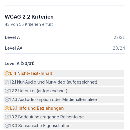
WCAG 2.2 Kriterien
43
von
55
Kriterien erfüllt
Level A
23
/
31
Level AA
20
/
24
Level A (
23
/
31
)
Potenzielle Barriere:
1.1.1
Nicht-Text-Inhalt
Erfüllt:
1.2.1
Nur-Audio und Nur-Video (aufgezeichnet)
Erfüllt:
1.2.2
Untertitel (aufgezeichnet)
Erfüllt:
1.2.3
Audiodeskription oder Medienalternative
Potenzielle Barriere:
1.3.1
Info und Beziehungen
Erfüllt:
1.3.2
Bedeutungstragende Reihenfolge
Erfüllt:
1.3.3
Sensorische Eigenschaften