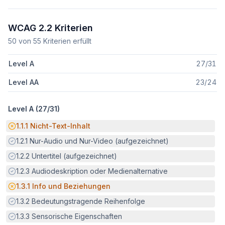
WCAG 2.2 Kriterien
50
von
55
Kriterien erfüllt
Level A
27
/
31
Level AA
23
/
24
Level A (
27
/
31
)
Potenzielle Barriere:
1.1.1
Nicht-Text-Inhalt
Erfüllt:
1.2.1
Nur-Audio und Nur-Video (aufgezeichnet)
Erfüllt:
1.2.2
Untertitel (aufgezeichnet)
Erfüllt:
1.2.3
Audiodeskription oder Medienalternative
Potenzielle Barriere:
1.3.1
Info und Beziehungen
Erfüllt:
1.3.2
Bedeutungstragende Reihenfolge
Erfüllt:
1.3.3
Sensorische Eigenschaften