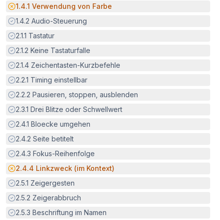
Potenzielle Barriere:
1.4.1
Verwendung von Farbe
Erfüllt:
1.4.2
Audio-Steuerung
Erfüllt:
2.1.1
Tastatur
Erfüllt:
2.1.2
Keine Tastaturfalle
Erfüllt:
2.1.4
Zeichentasten-Kurzbefehle
Erfüllt:
2.2.1
Timing einstellbar
Erfüllt:
2.2.2
Pausieren, stoppen, ausblenden
Erfüllt:
2.3.1
Drei Blitze oder Schwellwert
Erfüllt:
2.4.1
Bloecke umgehen
Erfüllt:
2.4.2
Seite betitelt
Erfüllt:
2.4.3
Fokus-Reihenfolge
Potenzielle Barriere:
2.4.4
Linkzweck (im Kontext)
Erfüllt:
2.5.1
Zeigergesten
Erfüllt:
2.5.2
Zeigerabbruch
Erfüllt:
2.5.3
Beschriftung im Namen