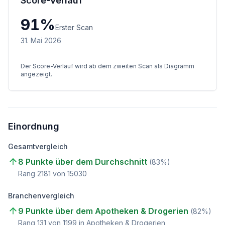
Score-Verlauf
91
%
Erster Scan
31. Mai 2026
Der Score-Verlauf wird ab dem zweiten Scan als Diagramm
angezeigt.
Einordnung
Gesamtvergleich
8 Punkte über dem Durchschnitt
(
83
%)
Rang
2181
von
15030
Branchenvergleich
9 Punkte über dem Apotheken & Drogerien
(
82
%)
Rang
131
von
1199
in Apotheken & Drogerien