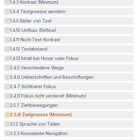
Erfüllt:
1.4.3
Kontrast (Minimum)
Erfüllt:
1.4.4
Textgroesse aendern
Erfüllt:
1.4.5
Bilder von Text
Erfüllt:
1.4.10
Umfluss (Reflow)
Erfüllt:
1.4.11
Nicht-Text-Kontrast
Erfüllt:
1.4.12
Textabstand
Erfüllt:
1.4.13
Inhalt bei Hover oder Fokus
Erfüllt:
2.4.5
Verschiedene Wege
Erfüllt:
2.4.6
Ueberschriften und Beschriftungen
Erfüllt:
2.4.7
Sichtbarer Fokus
Erfüllt:
2.4.11
Fokus nicht verdeckt (Minimum)
Erfüllt:
2.5.7
Ziehbewegungen
Potenzielle Barriere:
2.5.8
Zielgroesse (Minimum)
Erfüllt:
3.1.2
Sprache von Teilen
Erfüllt:
3.2.3
Konsistente Navigation