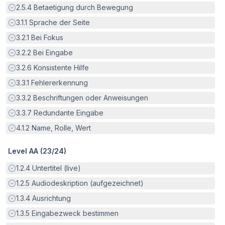
Erfüllt:
2.5.4
Betaetigung durch Bewegung
Erfüllt:
3.1.1
Sprache der Seite
Erfüllt:
3.2.1
Bei Fokus
Erfüllt:
3.2.2
Bei Eingabe
Erfüllt:
3.2.6
Konsistente Hilfe
Erfüllt:
3.3.1
Fehlererkennung
Erfüllt:
3.3.2
Beschriftungen oder Anweisungen
Erfüllt:
3.3.7
Redundante Eingabe
Erfüllt:
4.1.2
Name, Rolle, Wert
Level AA (
23
/
24
)
Erfüllt:
1.2.4
Untertitel (live)
Erfüllt:
1.2.5
Audiodeskription (aufgezeichnet)
Erfüllt:
1.3.4
Ausrichtung
Erfüllt:
1.3.5
Eingabezweck bestimmen