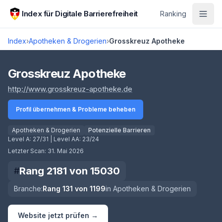
Zum Hauptinhalt springen
Index für Digitale Barrierefreiheit
Ranking
Index
›
Apotheken & Drogerien
›
Grosskreuz Apotheke
Score lädt
Grosskreuz Apotheke
(öffnet in neuem Tab)
http://www.grosskreuz-apotheke.de
Profil übernehmen & Probleme beheben
Apotheken & Drogerien
Potenzielle Barrieren
Level A:
27/31
| Level AA:
23/24
Letzter Scan:
31. Mai 2026
Rang
2181
von
15030
#
Branche:
Rang
131
von
1199
in
Apotheken & Drogerien
Website jetzt prüfen →