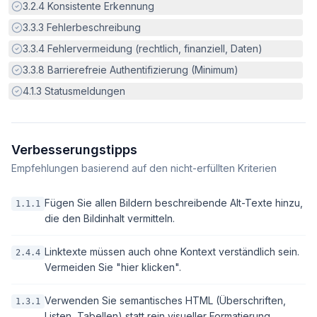
Erfüllt:
3.2.4
Konsistente Erkennung
Erfüllt:
3.3.3
Fehlerbeschreibung
Erfüllt:
3.3.4
Fehlervermeidung (rechtlich, finanziell, Daten)
Erfüllt:
3.3.8
Barrierefreie Authentifizierung (Minimum)
Erfüllt:
4.1.3
Statusmeldungen
Verbesserungstipps
Empfehlungen basierend auf den nicht-erfüllten Kriterien
Fügen Sie allen Bildern beschreibende Alt-Texte hinzu,
1.1.1
die den Bildinhalt vermitteln.
Linktexte müssen auch ohne Kontext verständlich sein.
2.4.4
Vermeiden Sie "hier klicken".
Verwenden Sie semantisches HTML (Überschriften,
1.3.1
Listen, Tabellen) statt rein visueller Formatierung.