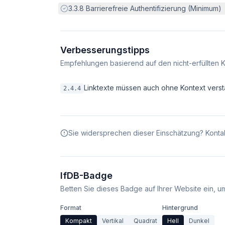
Erfüllt:
3.3.8
Barrierefreie Authentifizierung (Minimum)
Verbesserungstipps
Empfehlungen basierend auf den nicht-erfüllten K
Linktexte müssen auch ohne Kontext verstä
2.4.4
Sie widersprechen dieser Einschätzung? Kontak
IfDB-Badge
Betten Sie dieses Badge auf Ihrer Website ein, um 
Format
Hintergrund
Kompakt
Vertikal
Quadrat
Hell
Dunkel