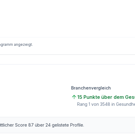
iagramm angezeigt.
Branchenvergleich
15 Punkte über dem Ges
)
Rang
1
von
3548
in Gesundhe
ittlicher Score
87
über
24
gelistete Profile.