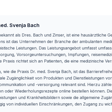
med. Svenja Bach
ekannt als Dres. Bach und Zinser, ist eine hausärztliche Gem
sens ist das Unternehmen der Branche der ambulanten med
ernistische Leistungen. Das Leistungsangebot umfasst umfass
rsorgung, Vorsorgeuntersuchungen, Impfungen, reisemedi
raxis richtet sich an Patienten, die eine medizinische Ver
ie die Praxis Dr. med. Svenja Bach, ist das Barrierefrei
tale Zugänglichkeit von Produkten und Dienstleistungen vors
nkommunikation und -versorgung relevant sind. Hierzu zählen
en oder Wiederholungsrezepte online bestellen können. Die
stungen und Krankheitsbildern sowie die allgemeine Zugäng
ngig von individuellen Einschränkungen, den Zugang zu wic