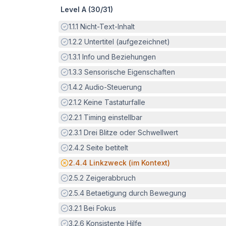
Level A (
30
/
31
)
Erfüllt:
1.1.1
Nicht-Text-Inhalt
Erfüllt:
1.2.2
Untertitel (aufgezeichnet)
Erfüllt:
1.3.1
Info und Beziehungen
Erfüllt:
1.3.3
Sensorische Eigenschaften
Erfüllt:
1.4.2
Audio-Steuerung
Erfüllt:
2.1.2
Keine Tastaturfalle
Erfüllt:
2.2.1
Timing einstellbar
Erfüllt:
2.3.1
Drei Blitze oder Schwellwert
Erfüllt:
2.4.2
Seite betitelt
Potenzielle Barriere:
2.4.4
Linkzweck (im Kontext)
Erfüllt:
2.5.2
Zeigerabbruch
Erfüllt:
2.5.4
Betaetigung durch Bewegung
Erfüllt:
3.2.1
Bei Fokus
Erfüllt:
3.2.6
Konsistente Hilfe