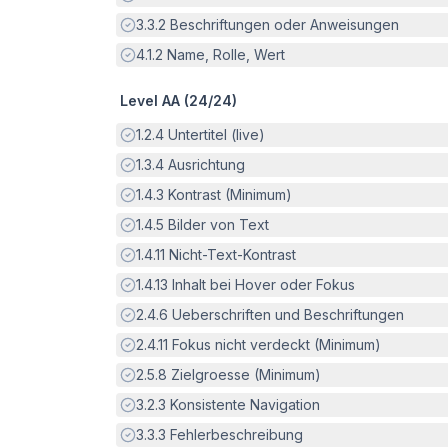
Erfüllt:
3.3.2
Beschriftungen oder Anweisungen
Erfüllt:
4.1.2
Name, Rolle, Wert
Level AA (
24
/
24
)
Erfüllt:
1.2.4
Untertitel (live)
Erfüllt:
1.3.4
Ausrichtung
Erfüllt:
1.4.3
Kontrast (Minimum)
Erfüllt:
1.4.5
Bilder von Text
Erfüllt:
1.4.11
Nicht-Text-Kontrast
Erfüllt:
1.4.13
Inhalt bei Hover oder Fokus
Erfüllt:
2.4.6
Ueberschriften und Beschriftungen
Erfüllt:
2.4.11
Fokus nicht verdeckt (Minimum)
Erfüllt:
2.5.8
Zielgroesse (Minimum)
Erfüllt:
3.2.3
Konsistente Navigation
Erfüllt:
3.3.3
Fehlerbeschreibung