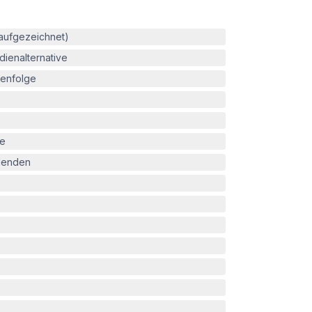
(aufgezeichnet)
ienalternative
enfolge
le
blenden