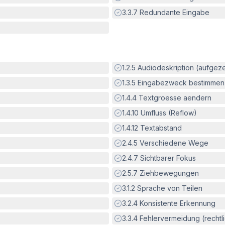
Erfüllt:
3.3.7
Redundante Eingabe
Erfüllt:
1.2.5
Audiodeskription (aufgez
Erfüllt:
1.3.5
Eingabezweck bestimmen
Erfüllt:
1.4.4
Textgroesse aendern
Erfüllt:
1.4.10
Umfluss (Reflow)
Erfüllt:
1.4.12
Textabstand
Erfüllt:
2.4.5
Verschiedene Wege
Erfüllt:
2.4.7
Sichtbarer Fokus
Erfüllt:
2.5.7
Ziehbewegungen
Erfüllt:
3.1.2
Sprache von Teilen
Erfüllt:
3.2.4
Konsistente Erkennung
Erfüllt:
3.3.4
Fehlervermeidung (rechtlic