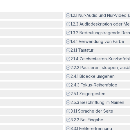
Erfüllt:
1.2.1
Nur-Audio und Nur-Video 
Erfüllt:
1.2.3
Audiodeskription oder Med
Erfüllt:
1.3.2
Bedeutungstragende Reih
Erfüllt:
1.4.1
Verwendung von Farbe
Erfüllt:
2.1.1
Tastatur
Erfüllt:
2.1.4
Zeichentasten-Kurzbefeh
Erfüllt:
2.2.2
Pausieren, stoppen, aus
Erfüllt:
2.4.1
Bloecke umgehen
Erfüllt:
2.4.3
Fokus-Reihenfolge
Erfüllt:
2.5.1
Zeigergesten
Erfüllt:
2.5.3
Beschriftung im Namen
Erfüllt:
3.1.1
Sprache der Seite
Erfüllt:
3.2.2
Bei Eingabe
Erfüllt:
3.3.1
Fehlererkennung