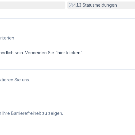
Erfüllt:
4.1.3
Statusmeldungen
riterien
ndlich sein. Vermeiden Sie "hier klicken".
tieren Sie uns.
Ihre Barrierefreiheit zu zeigen.