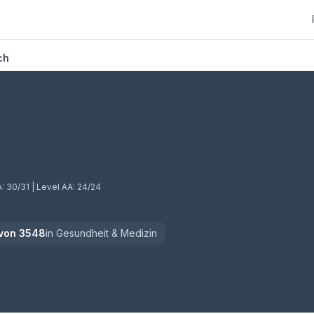
ch
euem Tab)
A:
30/31
| Level AA:
24/24
von
3548
in
Gesundheit & Medizin