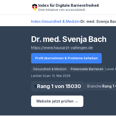
Zum Hauptinhalt springen
Index für Digitale Barrierefreiheit
Eine Initiative von
accessibleAI
Index
›
Gesundheit & Medizin
›
Dr. med. Svenja Ba
Dr. med. Svenja Bach
(öffnet in n
https://www.hausarzt-vaihingen.de
Profil übernehmen & Probleme beheben
Gesundheit & Medizin
Potenzielle Barrieren
Level 
Score lädt
Letzter Scan:
12. Mai 2026
Rang
1
von
15030
#
Branche:
Rang
1
Website jetzt prüfen →