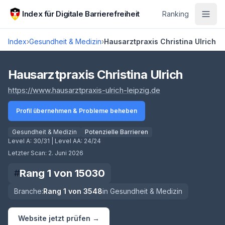
Zum Hauptinhalt springen
Index für Digitale Barrierefreiheit
Ranking
Index
›
Gesundheit & Medizin
›
Hausarztpraxis Christina Ulrich
Score lädt
Hausarztpraxis Christina Ulrich
(öffnet in neuem T
https://www.hausarztpraxis-ulrich-leipzig.de
Profil übernehmen & Probleme beheben
Gesundheit & Medizin
Potenzielle Barrieren
Level A:
30/31
| Level AA:
24/24
Letzter Scan:
2. Juni 2026
Rang
1
von
15030
#
Branche:
Rang
1
von
3548
in
Gesundheit & Medizin
Website jetzt prüfen →