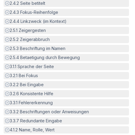
Erfüllt:
2.4.2
Seite betitelt
Erfüllt:
2.4.3
Fokus-Reihenfolge
Erfüllt:
2.4.4
Linkzweck (im Kontext)
Erfüllt:
2.5.1
Zeigergesten
Erfüllt:
2.5.2
Zeigerabbruch
Erfüllt:
2.5.3
Beschriftung im Namen
Erfüllt:
2.5.4
Betaetigung durch Bewegung
Erfüllt:
3.1.1
Sprache der Seite
Erfüllt:
3.2.1
Bei Fokus
Erfüllt:
3.2.2
Bei Eingabe
Erfüllt:
3.2.6
Konsistente Hilfe
Erfüllt:
3.3.1
Fehlererkennung
Erfüllt:
3.3.2
Beschriftungen oder Anweisungen
Erfüllt:
3.3.7
Redundante Eingabe
Erfüllt:
4.1.2
Name, Rolle, Wert