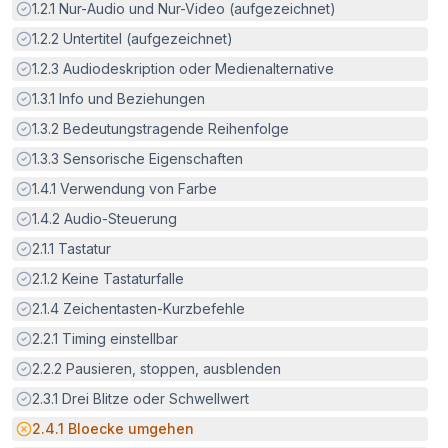
Erfüllt:
1.2.1
Nur-Audio und Nur-Video (aufgezeichnet)
Erfüllt:
1.2.2
Untertitel (aufgezeichnet)
Erfüllt:
1.2.3
Audiodeskription oder Medienalternative
Erfüllt:
1.3.1
Info und Beziehungen
Erfüllt:
1.3.2
Bedeutungstragende Reihenfolge
Erfüllt:
1.3.3
Sensorische Eigenschaften
Erfüllt:
1.4.1
Verwendung von Farbe
Erfüllt:
1.4.2
Audio-Steuerung
Erfüllt:
2.1.1
Tastatur
Erfüllt:
2.1.2
Keine Tastaturfalle
Erfüllt:
2.1.4
Zeichentasten-Kurzbefehle
Erfüllt:
2.2.1
Timing einstellbar
Erfüllt:
2.2.2
Pausieren, stoppen, ausblenden
Erfüllt:
2.3.1
Drei Blitze oder Schwellwert
Potenzielle Barriere:
2.4.1
Bloecke umgehen