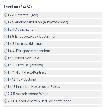
Level AA (
24
/
24
)
Erfüllt:
1.2.4
Untertitel (live)
Erfüllt:
1.2.5
Audiodeskription (aufgezeichnet)
Erfüllt:
1.3.4
Ausrichtung
Erfüllt:
1.3.5
Eingabezweck bestimmen
Erfüllt:
1.4.3
Kontrast (Minimum)
Erfüllt:
1.4.4
Textgroesse aendern
Erfüllt:
1.4.5
Bilder von Text
Erfüllt:
1.4.10
Umfluss (Reflow)
Erfüllt:
1.4.11
Nicht-Text-Kontrast
Erfüllt:
1.4.12
Textabstand
Erfüllt:
1.4.13
Inhalt bei Hover oder Fokus
Erfüllt:
2.4.5
Verschiedene Wege
Erfüllt:
2.4.6
Ueberschriften und Beschriftungen