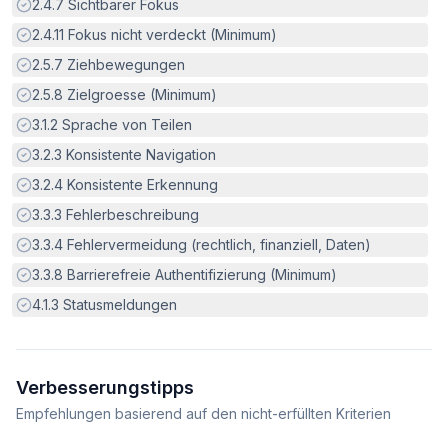
Erfüllt:
2.4.7
Sichtbarer Fokus
Erfüllt:
2.4.11
Fokus nicht verdeckt (Minimum)
Erfüllt:
2.5.7
Ziehbewegungen
Erfüllt:
2.5.8
Zielgroesse (Minimum)
Erfüllt:
3.1.2
Sprache von Teilen
Erfüllt:
3.2.3
Konsistente Navigation
Erfüllt:
3.2.4
Konsistente Erkennung
Erfüllt:
3.3.3
Fehlerbeschreibung
Erfüllt:
3.3.4
Fehlervermeidung (rechtlich, finanziell, Daten)
Erfüllt:
3.3.8
Barrierefreie Authentifizierung (Minimum)
Erfüllt:
4.1.3
Statusmeldungen
Verbesserungstipps
Empfehlungen basierend auf den nicht-erfüllten Kriterien