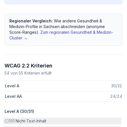
Regionaler Vergleich:
Wie andere
Gesundheit &
Medizin
-Profile in
Sachsen
abschneiden (anonyme
Score-Ranges).
Zum regionalen
Gesundheit & Medizin
-
Cluster →
WCAG 2.2 Kriterien
54
von
55
Kriterien erfüllt
Level A
30
/
31
Level AA
24
/
24
Level A (
30
/
31
)
Erfüllt:
1.1.1
Nicht-Text-Inhalt