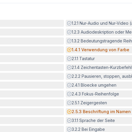
Erfüllt:
1.2.1
Nur-Audio und Nur-Video 
Erfüllt:
1.2.3
Audiodeskription oder Med
Erfüllt:
1.3.2
Bedeutungstragende Reih
Potenzielle Barriere:
1.4.1
Verwendung von Farbe
Erfüllt:
2.1.1
Tastatur
Erfüllt:
2.1.4
Zeichentasten-Kurzbefeh
Erfüllt:
2.2.2
Pausieren, stoppen, aus
Erfüllt:
2.4.1
Bloecke umgehen
Erfüllt:
2.4.3
Fokus-Reihenfolge
Erfüllt:
2.5.1
Zeigergesten
Potenzielle Barriere:
2.5.3
Beschriftung im Namen
Erfüllt:
3.1.1
Sprache der Seite
Erfüllt:
3.2.2
Bei Eingabe