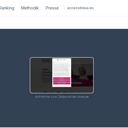
Ranking
Methodik
Presse
accessibleai.eu
Aufnahme zum Zeitpunkt der Analyse