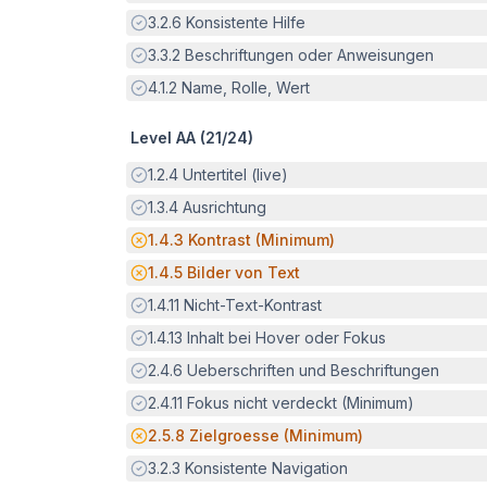
Erfüllt:
3.2.6
Konsistente Hilfe
Erfüllt:
3.3.2
Beschriftungen oder Anweisungen
Erfüllt:
4.1.2
Name, Rolle, Wert
Level AA (
21
/
24
)
Erfüllt:
1.2.4
Untertitel (live)
Erfüllt:
1.3.4
Ausrichtung
Potenzielle Barriere:
1.4.3
Kontrast (Minimum)
Potenzielle Barriere:
1.4.5
Bilder von Text
Erfüllt:
1.4.11
Nicht-Text-Kontrast
Erfüllt:
1.4.13
Inhalt bei Hover oder Fokus
Erfüllt:
2.4.6
Ueberschriften und Beschriftungen
Erfüllt:
2.4.11
Fokus nicht verdeckt (Minimum)
Potenzielle Barriere:
2.5.8
Zielgroesse (Minimum)
Erfüllt:
3.2.3
Konsistente Navigation