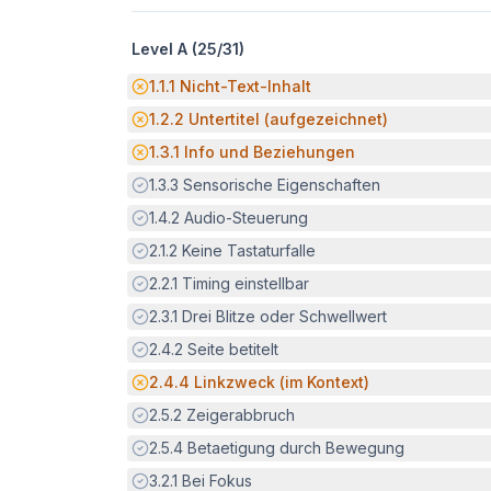
Level A (
25
/
31
)
Potenzielle Barriere:
1.1.1
Nicht-Text-Inhalt
Potenzielle Barriere:
1.2.2
Untertitel (aufgezeichnet)
Potenzielle Barriere:
1.3.1
Info und Beziehungen
Erfüllt:
1.3.3
Sensorische Eigenschaften
Erfüllt:
1.4.2
Audio-Steuerung
Erfüllt:
2.1.2
Keine Tastaturfalle
Erfüllt:
2.2.1
Timing einstellbar
Erfüllt:
2.3.1
Drei Blitze oder Schwellwert
Erfüllt:
2.4.2
Seite betitelt
Potenzielle Barriere:
2.4.4
Linkzweck (im Kontext)
Erfüllt:
2.5.2
Zeigerabbruch
Erfüllt:
2.5.4
Betaetigung durch Bewegung
Erfüllt:
3.2.1
Bei Fokus