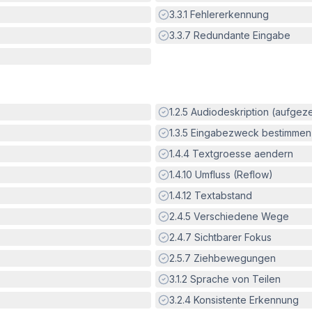
Erfüllt:
3.3.1
Fehlererkennung
Erfüllt:
3.3.7
Redundante Eingabe
Erfüllt:
1.2.5
Audiodeskription (aufgez
Erfüllt:
1.3.5
Eingabezweck bestimmen
Erfüllt:
1.4.4
Textgroesse aendern
Erfüllt:
1.4.10
Umfluss (Reflow)
Erfüllt:
1.4.12
Textabstand
Erfüllt:
2.4.5
Verschiedene Wege
Erfüllt:
2.4.7
Sichtbarer Fokus
Erfüllt:
2.5.7
Ziehbewegungen
Erfüllt:
3.1.2
Sprache von Teilen
Erfüllt:
3.2.4
Konsistente Erkennung