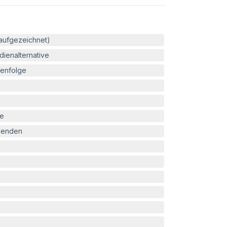
(aufgezeichnet)
ienalternative
enfolge
le
blenden