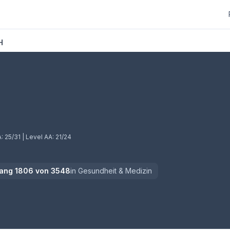
H
A:
25/31
| Level AA:
21/24
ang
1806
von
3548
in
Gesundheit & Medizin