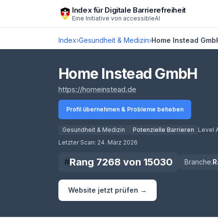
Zum Hauptinhalt springen
Index für Digitale Barrierefreiheit
Eine Initiative von
accessibleAI
Index
›
Gesundheit & Medizin
›
Home Instead Gmb
Home Instead GmbH
(öffnet in neuem Tab)
https://homeinstead.de
Profil übernehmen & Probleme beheben
Gesundheit & Medizin
Potenzielle Barrieren
Level 
Score lädt
Letzter Scan:
24. März 2026
Rang
7268
von
15030
#
Branche:
R
Website jetzt prüfen →