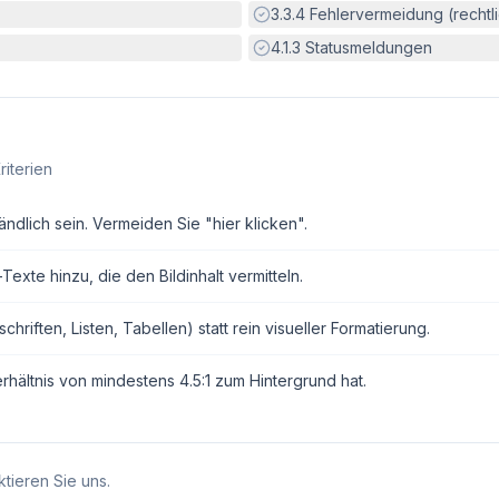
Erfüllt:
3.3.4
Fehlervermeidung (rechtlic
Erfüllt:
4.1.3
Statusmeldungen
riterien
ndlich sein. Vermeiden Sie "hier klicken".
exte hinzu, die den Bildinhalt vermitteln.
ften, Listen, Tabellen) statt rein visueller Formatierung.
erhältnis von mindestens 4.5:1 zum Hintergrund hat.
tieren Sie uns.