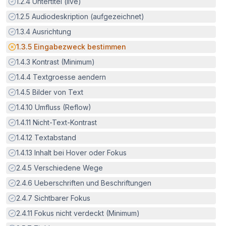
Erfüllt:
1.2.4
Untertitel (live)
Erfüllt:
1.2.5
Audiodeskription (aufgezeichnet)
Erfüllt:
1.3.4
Ausrichtung
Potenzielle Barriere:
1.3.5
Eingabezweck bestimmen
Erfüllt:
1.4.3
Kontrast (Minimum)
Erfüllt:
1.4.4
Textgroesse aendern
Erfüllt:
1.4.5
Bilder von Text
Erfüllt:
1.4.10
Umfluss (Reflow)
Erfüllt:
1.4.11
Nicht-Text-Kontrast
Erfüllt:
1.4.12
Textabstand
Erfüllt:
1.4.13
Inhalt bei Hover oder Fokus
Erfüllt:
2.4.5
Verschiedene Wege
Erfüllt:
2.4.6
Ueberschriften und Beschriftungen
Erfüllt:
2.4.7
Sichtbarer Fokus
Erfüllt:
2.4.11
Fokus nicht verdeckt (Minimum)