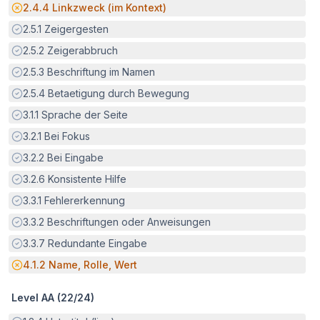
Potenzielle Barriere:
2.4.4
Linkzweck (im Kontext)
Erfüllt:
2.5.1
Zeigergesten
Erfüllt:
2.5.2
Zeigerabbruch
Erfüllt:
2.5.3
Beschriftung im Namen
Erfüllt:
2.5.4
Betaetigung durch Bewegung
Erfüllt:
3.1.1
Sprache der Seite
Erfüllt:
3.2.1
Bei Fokus
Erfüllt:
3.2.2
Bei Eingabe
Erfüllt:
3.2.6
Konsistente Hilfe
Erfüllt:
3.3.1
Fehlererkennung
Erfüllt:
3.3.2
Beschriftungen oder Anweisungen
Erfüllt:
3.3.7
Redundante Eingabe
Potenzielle Barriere:
4.1.2
Name, Rolle, Wert
Level AA (
22
/
24
)