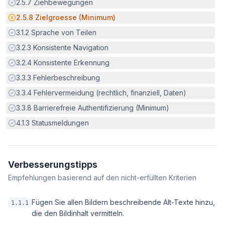
Erfüllt:
2.5.7
Ziehbewegungen
Potenzielle Barriere:
2.5.8
Zielgroesse (Minimum)
Erfüllt:
3.1.2
Sprache von Teilen
Erfüllt:
3.2.3
Konsistente Navigation
Erfüllt:
3.2.4
Konsistente Erkennung
Erfüllt:
3.3.3
Fehlerbeschreibung
Erfüllt:
3.3.4
Fehlervermeidung (rechtlich, finanziell, Daten)
Erfüllt:
3.3.8
Barrierefreie Authentifizierung (Minimum)
Erfüllt:
4.1.3
Statusmeldungen
Verbesserungstipps
Empfehlungen basierend auf den nicht-erfüllten Kriterien
Fügen Sie allen Bildern beschreibende Alt-Texte hinzu,
1.1.1
die den Bildinhalt vermitteln.