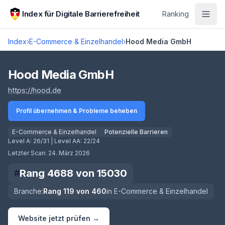
Zum Hauptinhalt springen
Index für Digitale Barrierefreiheit
Ranking
Index
›
E-Commerce & Einzelhandel
›
Hood Media GmbH
Score lädt
Hood Media GmbH
(öffnet in neuem Tab)
https://hood.de
Profil übernehmen & Probleme beheben
E-Commerce & Einzelhandel
Potenzielle Barrieren
Level A:
26/31
| Level AA:
22/24
Letzter Scan:
24. März 2026
Rang
4688
von
15030
#
Branche:
Rang
119
von
460
in
E-Commerce & Einzelhandel
Website jetzt prüfen →