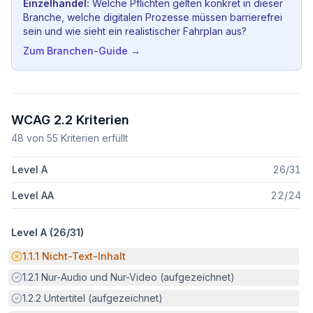
Einzelhandel
:
Welche Pflichten gelten konkret in dieser
Branche, welche digitalen Prozesse müssen barrierefrei
sein und wie sieht ein realistischer Fahrplan aus?
Zum Branchen-Guide →
WCAG 2.2 Kriterien
48
von
55
Kriterien erfüllt
Level A
26
/
31
Level AA
22
/
24
Level A (
26
/
31
)
Potenzielle Barriere:
1.1.1
Nicht-Text-Inhalt
Erfüllt:
1.2.1
Nur-Audio und Nur-Video (aufgezeichnet)
Erfüllt:
1.2.2
Untertitel (aufgezeichnet)