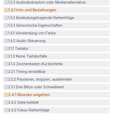
Erfüllt:
1.2.3
Audiodeskription oder Medienalternative
Potenzielle Barriere:
1.3.1
Info und Beziehungen
Erfüllt:
1.3.2
Bedeutungstragende Reihenfolge
Erfüllt:
1.3.3
Sensorische Eigenschaften
Erfüllt:
1.4.1
Verwendung von Farbe
Erfüllt:
1.4.2
Audio-Steuerung
Erfüllt:
2.1.1
Tastatur
Erfüllt:
2.1.2
Keine Tastaturfalle
Erfüllt:
2.1.4
Zeichentasten-Kurzbefehle
Erfüllt:
2.2.1
Timing einstellbar
Erfüllt:
2.2.2
Pausieren, stoppen, ausblenden
Erfüllt:
2.3.1
Drei Blitze oder Schwellwert
Potenzielle Barriere:
2.4.1
Bloecke umgehen
Erfüllt:
2.4.2
Seite betitelt
Erfüllt:
2.4.3
Fokus-Reihenfolge