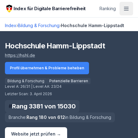
Zum Hauptinhalt springen
Index für Digitale Barrierefreiheit
Ranking
Index
›
Bildung & Forschung
›
Hochschule Hamm-Lippstadt
Score lädt
Hochschule Hamm-Lippstadt
(öffnet in neuem Tab)
https://hshl.de
Profil übernehmen & Probleme beheben
Bildung & Forschung
Potenzielle Barrieren
Level A:
26/31
| Level AA:
23/24
Letzter Scan:
3. April 2026
Rang
3381
von
15030
#
Branche:
Rang
180
von
612
in
Bildung & Forschung
Website jetzt prüfen →