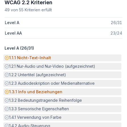
WCAG 2.2 Kriterien
49
von
55
Kriterien erfüllt
Level A
26
/
31
Level AA
23
/
24
Level A (
26
/
31
)
Potenzielle Barriere:
1.1.1
Nicht-Text-Inhalt
Erfüllt:
1.2.1
Nur-Audio und Nur-Video (aufgezeichnet)
Erfüllt:
1.2.2
Untertitel (aufgezeichnet)
Erfüllt:
1.2.3
Audiodeskription oder Medienalternative
Potenzielle Barriere:
1.3.1
Info und Beziehungen
Erfüllt:
1.3.2
Bedeutungstragende Reihenfolge
Erfüllt:
1.3.3
Sensorische Eigenschaften
Erfüllt:
1.4.1
Verwendung von Farbe
Erfüllt:
1.4.2
Audio-Steuerung