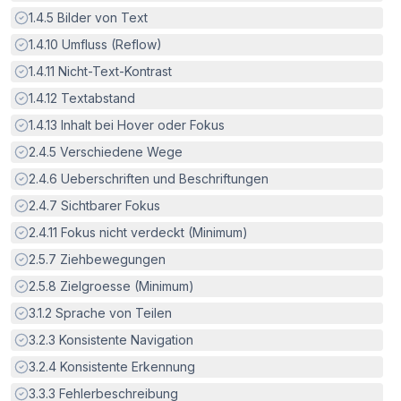
Erfüllt:
1.4.5
Bilder von Text
Erfüllt:
1.4.10
Umfluss (Reflow)
Erfüllt:
1.4.11
Nicht-Text-Kontrast
Erfüllt:
1.4.12
Textabstand
Erfüllt:
1.4.13
Inhalt bei Hover oder Fokus
Erfüllt:
2.4.5
Verschiedene Wege
Erfüllt:
2.4.6
Ueberschriften und Beschriftungen
Erfüllt:
2.4.7
Sichtbarer Fokus
Erfüllt:
2.4.11
Fokus nicht verdeckt (Minimum)
Erfüllt:
2.5.7
Ziehbewegungen
Erfüllt:
2.5.8
Zielgroesse (Minimum)
Erfüllt:
3.1.2
Sprache von Teilen
Erfüllt:
3.2.3
Konsistente Navigation
Erfüllt:
3.2.4
Konsistente Erkennung
Erfüllt:
3.3.3
Fehlerbeschreibung