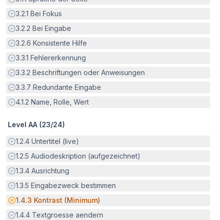
Erfüllt:
3.2.1
Bei Fokus
Erfüllt:
3.2.2
Bei Eingabe
Erfüllt:
3.2.6
Konsistente Hilfe
Erfüllt:
3.3.1
Fehlererkennung
Erfüllt:
3.3.2
Beschriftungen oder Anweisungen
Erfüllt:
3.3.7
Redundante Eingabe
Erfüllt:
4.1.2
Name, Rolle, Wert
Level AA (
23
/
24
)
Erfüllt:
1.2.4
Untertitel (live)
Erfüllt:
1.2.5
Audiodeskription (aufgezeichnet)
Erfüllt:
1.3.4
Ausrichtung
Erfüllt:
1.3.5
Eingabezweck bestimmen
Potenzielle Barriere:
1.4.3
Kontrast (Minimum)
Erfüllt:
1.4.4
Textgroesse aendern