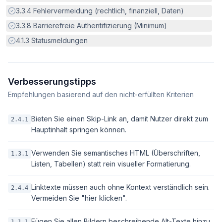
Erfüllt:
3.3.4
Fehlervermeidung (rechtlich, finanziell, Daten)
Erfüllt:
3.3.8
Barrierefreie Authentifizierung (Minimum)
Erfüllt:
4.1.3
Statusmeldungen
Verbesserungstipps
Empfehlungen basierend auf den nicht-erfüllten Kriterien
Bieten Sie einen Skip-Link an, damit Nutzer direkt zum
2.4.1
Hauptinhalt springen können.
Verwenden Sie semantisches HTML (Überschriften,
1.3.1
Listen, Tabellen) statt rein visueller Formatierung.
Linktexte müssen auch ohne Kontext verständlich sein.
2.4.4
Vermeiden Sie "hier klicken".
Fügen Sie allen Bildern beschreibende Alt-Texte hinzu,