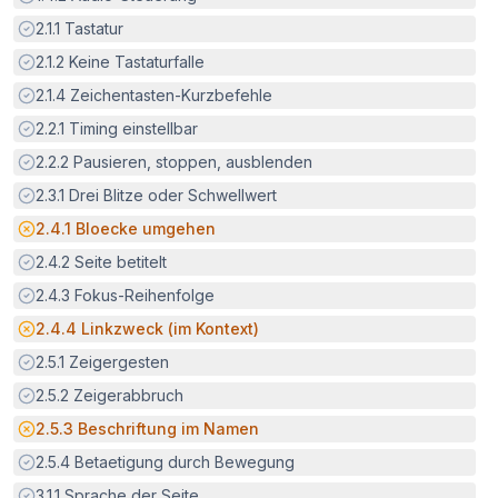
Erfüllt:
2.1.1
Tastatur
Erfüllt:
2.1.2
Keine Tastaturfalle
Erfüllt:
2.1.4
Zeichentasten-Kurzbefehle
Erfüllt:
2.2.1
Timing einstellbar
Erfüllt:
2.2.2
Pausieren, stoppen, ausblenden
Erfüllt:
2.3.1
Drei Blitze oder Schwellwert
Potenzielle Barriere:
2.4.1
Bloecke umgehen
Erfüllt:
2.4.2
Seite betitelt
Erfüllt:
2.4.3
Fokus-Reihenfolge
Potenzielle Barriere:
2.4.4
Linkzweck (im Kontext)
Erfüllt:
2.5.1
Zeigergesten
Erfüllt:
2.5.2
Zeigerabbruch
Potenzielle Barriere:
2.5.3
Beschriftung im Namen
Erfüllt:
2.5.4
Betaetigung durch Bewegung
Erfüllt:
3.1.1
Sprache der Seite