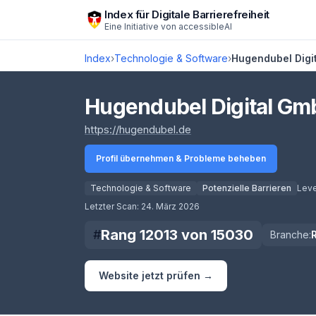
Zum Hauptinhalt springen
Index für Digitale Barrierefreiheit
Eine Initiative von
accessibleAI
Index
›
Technologie & Software
›
Hugendubel Digi
Hugendubel Digital Gm
(öffnet in neuem Tab)
https://hugendubel.de
Profil übernehmen & Probleme beheben
Technologie & Software
Potenzielle Barrieren
Leve
Score lädt
Letzter Scan:
24. März 2026
Rang
12013
von
15030
#
Branche:
Website jetzt prüfen →