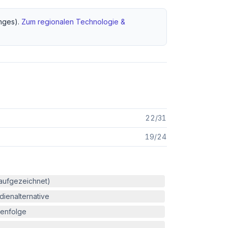
ges).
Zum regionalen
Technologie &
22
/
31
19
/
24
(aufgezeichnet)
ienalternative
enfolge