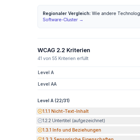
Regionaler Vergleich:
Wie andere
Technolog
Software
-Cluster →
WCAG 2.2 Kriterien
41
von
55
Kriterien erfüllt
Level A
Level AA
Level A (
22
/
31
)
Potenzielle Barriere:
1.1.1
Nicht-Text-Inhalt
Erfüllt:
1.2.2
Untertitel (aufgezeichnet)
Potenzielle Barriere:
1.3.1
Info und Beziehungen
Potenzielle Barriere:
1.3.3
Sensorische Eigenschaften