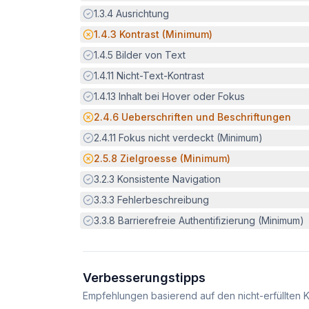
Erfüllt:
1.3.4
Ausrichtung
Potenzielle Barriere:
1.4.3
Kontrast (Minimum)
Erfüllt:
1.4.5
Bilder von Text
Erfüllt:
1.4.11
Nicht-Text-Kontrast
Erfüllt:
1.4.13
Inhalt bei Hover oder Fokus
Potenzielle Barriere:
2.4.6
Ueberschriften und Beschriftungen
Erfüllt:
2.4.11
Fokus nicht verdeckt (Minimum)
Potenzielle Barriere:
2.5.8
Zielgroesse (Minimum)
Erfüllt:
3.2.3
Konsistente Navigation
Erfüllt:
3.3.3
Fehlerbeschreibung
Erfüllt:
3.3.8
Barrierefreie Authentifizierung (Minimum)
Verbesserungstipps
Empfehlungen basierend auf den nicht-erfüllten K