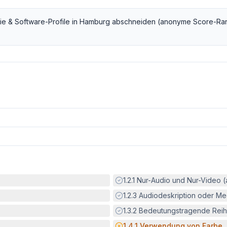
ie & Software
-Profile in
Hamburg
abschneiden (anonyme Score-Ran
Erfüllt:
1.2.1
Nur-Audio und Nur-Video 
Erfüllt:
1.2.3
Audiodeskription oder Med
Erfüllt:
1.3.2
Bedeutungstragende Reih
Potenzielle Barriere:
1.4.1
Verwendung von Farbe