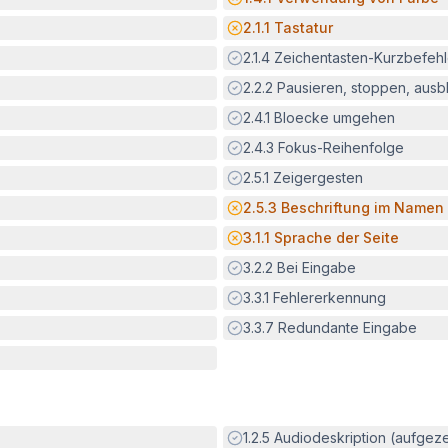
Potenzielle Barriere:
2.1.1
Tastatur
Erfüllt:
2.1.4
Zeichentasten-Kurzbefeh
Erfüllt:
2.2.2
Pausieren, stoppen, aus
Erfüllt:
2.4.1
Bloecke umgehen
Erfüllt:
2.4.3
Fokus-Reihenfolge
Erfüllt:
2.5.1
Zeigergesten
Potenzielle Barriere:
2.5.3
Beschriftung im Namen
Potenzielle Barriere:
3.1.1
Sprache der Seite
Erfüllt:
3.2.2
Bei Eingabe
Erfüllt:
3.3.1
Fehlererkennung
Erfüllt:
3.3.7
Redundante Eingabe
Erfüllt:
1.2.5
Audiodeskription (aufgez