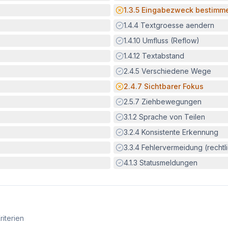
Potenzielle Barriere:
1.3.5
Eingabezweck bestimm
Erfüllt:
1.4.4
Textgroesse aendern
Erfüllt:
1.4.10
Umfluss (Reflow)
Erfüllt:
1.4.12
Textabstand
Erfüllt:
2.4.5
Verschiedene Wege
Potenzielle Barriere:
2.4.7
Sichtbarer Fokus
Erfüllt:
2.5.7
Ziehbewegungen
Erfüllt:
3.1.2
Sprache von Teilen
Erfüllt:
3.2.4
Konsistente Erkennung
Erfüllt:
3.3.4
Fehlervermeidung (rechtlic
Erfüllt:
4.1.3
Statusmeldungen
riterien