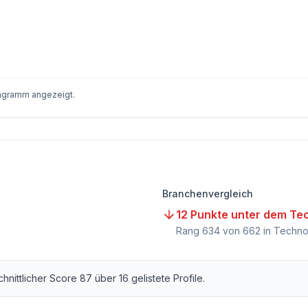
iagramm angezeigt.
Branchenvergleich
12 Punkte unter dem Te
)
Rang
634
von
662
in Techno
chnittlicher Score
87
über
16
gelistete Profile.