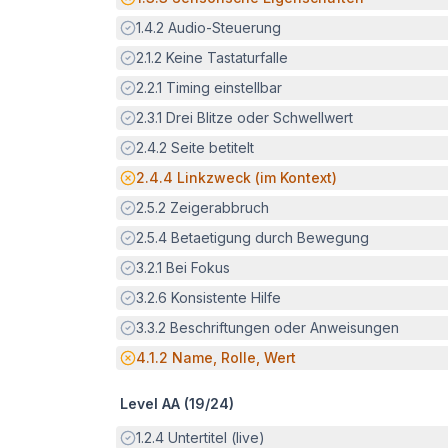
Erfüllt:
1.4.2
Audio-Steuerung
Erfüllt:
2.1.2
Keine Tastaturfalle
Erfüllt:
2.2.1
Timing einstellbar
Erfüllt:
2.3.1
Drei Blitze oder Schwellwert
Erfüllt:
2.4.2
Seite betitelt
Potenzielle Barriere:
2.4.4
Linkzweck (im Kontext)
Erfüllt:
2.5.2
Zeigerabbruch
Erfüllt:
2.5.4
Betaetigung durch Bewegung
Erfüllt:
3.2.1
Bei Fokus
Erfüllt:
3.2.6
Konsistente Hilfe
Erfüllt:
3.3.2
Beschriftungen oder Anweisungen
Potenzielle Barriere:
4.1.2
Name, Rolle, Wert
Level AA (
19
/
24
)
Erfüllt:
1.2.4
Untertitel (live)