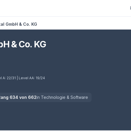
tal GmbH & Co. KG
bH & Co. KG
l A:
22/31
| Level AA:
19/24
Rang
634
von
662
in
Technologie & Software