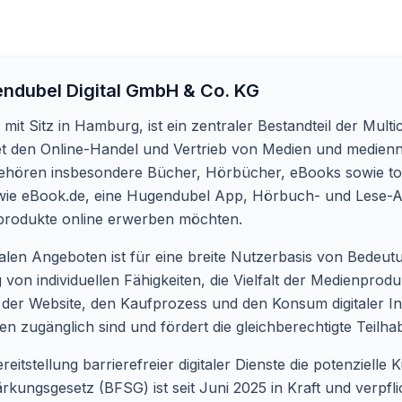
ndubel Digital GmbH & Co. KG
it Sitz in Hamburg, ist ein zentraler Bestandteil der Mult
 den Online-Handel und Vertrieb von Medien und medienn
ehören insbesondere Bücher, Hörbücher, eBooks sowie tol
e wie eBook.de, eine Hugendubel App, Hörbuch- und Lese-A
produkte online erwerben möchten.
talen Angeboten ist für eine breite Nutzerbasis von Bedeut
 von individuellen Fähigkeiten, die Vielfalt der Medienpro
der Website, den Kaufprozess und den Konsum digitaler Inhal
n zugänglich sind und fördert die gleichberechtigte Teilha
itstellung barrierefreier digitaler Dienste die potenzielle
ärkungsgesetz (BFSG) ist seit Juni 2025 in Kraft und verp