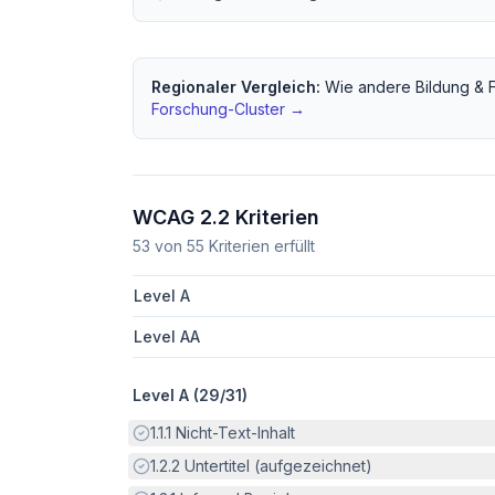
Regionaler Vergleich:
Wie andere
Bildung & 
Forschung
-Cluster →
WCAG 2.2 Kriterien
53
von
55
Kriterien erfüllt
Level A
Level AA
Level A (
29
/
31
)
Erfüllt:
1.1.1
Nicht-Text-Inhalt
Erfüllt:
1.2.2
Untertitel (aufgezeichnet)