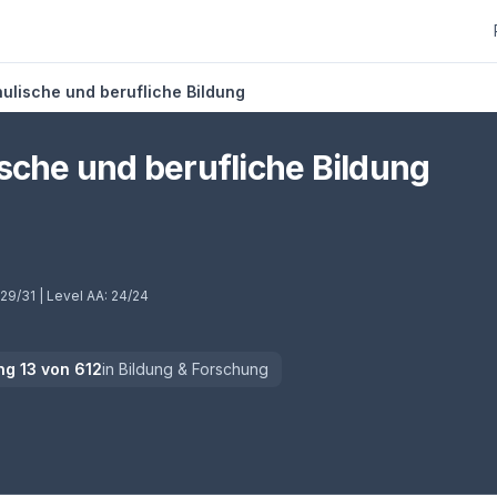
chulische und berufliche Bildung
lische und berufliche Bildung
)
29/31
| Level AA:
24/24
ng
13
von
612
in
Bildung & Forschung