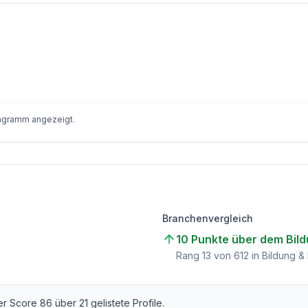
iagramm angezeigt.
Branchenvergleich
10 Punkte über dem Bil
)
Rang
13
von
612
in Bildung &
her Score
86
über
21
gelistete Profile.