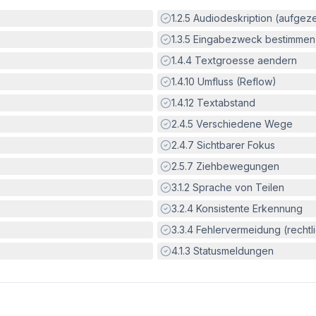
Erfüllt:
1.2.5
Audiodeskription (aufgez
Erfüllt:
1.3.5
Eingabezweck bestimmen
Erfüllt:
1.4.4
Textgroesse aendern
Erfüllt:
1.4.10
Umfluss (Reflow)
Erfüllt:
1.4.12
Textabstand
Erfüllt:
2.4.5
Verschiedene Wege
Erfüllt:
2.4.7
Sichtbarer Fokus
Erfüllt:
2.5.7
Ziehbewegungen
Erfüllt:
3.1.2
Sprache von Teilen
Erfüllt:
3.2.4
Konsistente Erkennung
Erfüllt:
3.3.4
Fehlervermeidung (rechtlic
Erfüllt:
4.1.3
Statusmeldungen