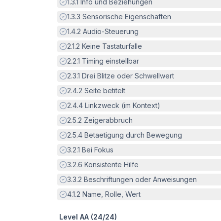
Erfüllt:
1.3.1
Info und Beziehungen
Erfüllt:
1.3.3
Sensorische Eigenschaften
Erfüllt:
1.4.2
Audio-Steuerung
Erfüllt:
2.1.2
Keine Tastaturfalle
Erfüllt:
2.2.1
Timing einstellbar
Erfüllt:
2.3.1
Drei Blitze oder Schwellwert
Erfüllt:
2.4.2
Seite betitelt
Erfüllt:
2.4.4
Linkzweck (im Kontext)
Erfüllt:
2.5.2
Zeigerabbruch
Erfüllt:
2.5.4
Betaetigung durch Bewegung
Erfüllt:
3.2.1
Bei Fokus
Erfüllt:
3.2.6
Konsistente Hilfe
Erfüllt:
3.3.2
Beschriftungen oder Anweisungen
Erfüllt:
4.1.2
Name, Rolle, Wert
Level AA (
24
/
24
)