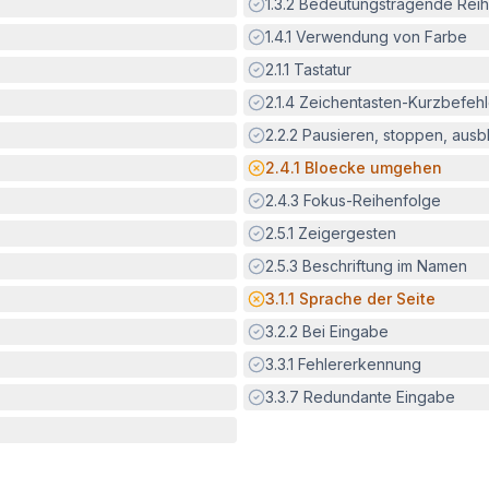
Erfüllt:
1.3.2
Bedeutungstragende Reih
Erfüllt:
1.4.1
Verwendung von Farbe
Erfüllt:
2.1.1
Tastatur
Erfüllt:
2.1.4
Zeichentasten-Kurzbefeh
Erfüllt:
2.2.2
Pausieren, stoppen, aus
Potenzielle Barriere:
2.4.1
Bloecke umgehen
Erfüllt:
2.4.3
Fokus-Reihenfolge
Erfüllt:
2.5.1
Zeigergesten
Erfüllt:
2.5.3
Beschriftung im Namen
Potenzielle Barriere:
3.1.1
Sprache der Seite
Erfüllt:
3.2.2
Bei Eingabe
Erfüllt:
3.3.1
Fehlererkennung
Erfüllt:
3.3.7
Redundante Eingabe