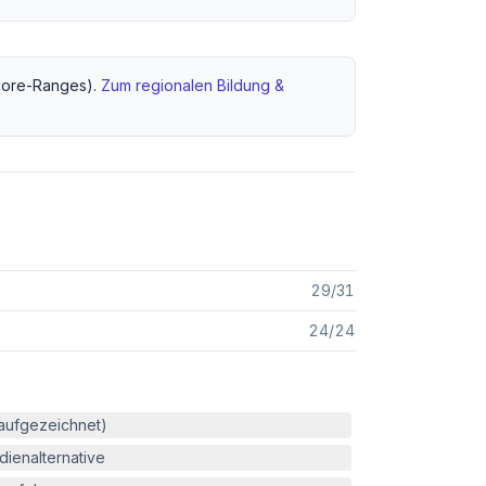
ore-Ranges).
Zum regionalen
Bildung &
29
/
31
24
/
24
(aufgezeichnet)
ienalternative