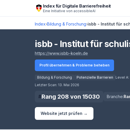
Zum Hauptinhalt springen
Index für Digitale Barrierefreiheit
Eine Initiative von
accessibleAI
Index
›
Bildung & Forschung
›
isbb - Institut für s
isbb - Institut für schu
(öffnet in neuem Tab
https://www.isbb-koeln.de
Profil übernehmen & Probleme beheben
Bildung & Forschung
Potenzielle Barrieren
Level A:
Score lädt
Letzter Scan:
13. Mai 2026
Rang
208
von
15030
#
Branche:
Ra
Website jetzt prüfen →