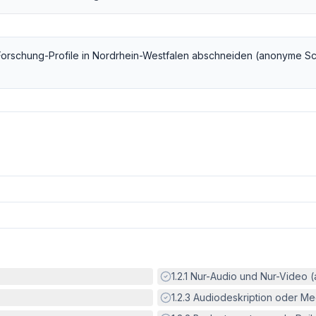
Forschung
-Profile in
Nordrhein-Westfalen
abschneiden (anonyme Sc
Erfüllt:
1.2.1
Nur-Audio und Nur-Video 
Erfüllt:
1.2.3
Audiodeskription oder Med