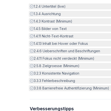
Erfüllt:
1.2.4
Untertitel (live)
Erfüllt:
1.3.4
Ausrichtung
Erfüllt:
1.4.3
Kontrast (Minimum)
Erfüllt:
1.4.5
Bilder von Text
Erfüllt:
1.4.11
Nicht-Text-Kontrast
Erfüllt:
1.4.13
Inhalt bei Hover oder Fokus
Erfüllt:
2.4.6
Ueberschriften und Beschriftungen
Erfüllt:
2.4.11
Fokus nicht verdeckt (Minimum)
Erfüllt:
2.5.8
Zielgroesse (Minimum)
Erfüllt:
3.2.3
Konsistente Navigation
Erfüllt:
3.3.3
Fehlerbeschreibung
Erfüllt:
3.3.8
Barrierefreie Authentifizierung (Minimum)
Verbesserungstipps