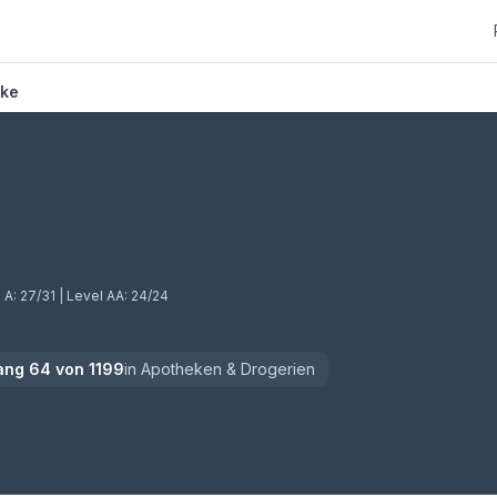
eke
neuem Tab)
 A:
27/31
| Level AA:
24/24
ang
64
von
1199
in
Apotheken & Drogerien