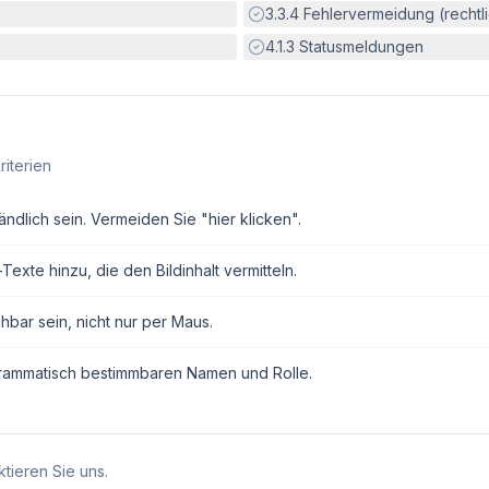
Erfüllt:
3.3.4
Fehlervermeidung (rechtlic
Erfüllt:
4.1.3
Statusmeldungen
riterien
ndlich sein. Vermeiden Sie "hier klicken".
exte hinzu, die den Bildinhalt vermitteln.
hbar sein, nicht nur per Maus.
grammatisch bestimmbaren Namen und Rolle.
tieren Sie uns.