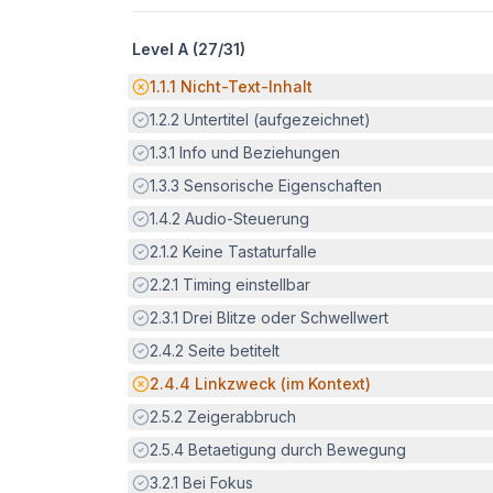
Level A (
27
/
31
)
Potenzielle Barriere:
1.1.1
Nicht-Text-Inhalt
Erfüllt:
1.2.2
Untertitel (aufgezeichnet)
Erfüllt:
1.3.1
Info und Beziehungen
Erfüllt:
1.3.3
Sensorische Eigenschaften
Erfüllt:
1.4.2
Audio-Steuerung
Erfüllt:
2.1.2
Keine Tastaturfalle
Erfüllt:
2.2.1
Timing einstellbar
Erfüllt:
2.3.1
Drei Blitze oder Schwellwert
Erfüllt:
2.4.2
Seite betitelt
Potenzielle Barriere:
2.4.4
Linkzweck (im Kontext)
Erfüllt:
2.5.2
Zeigerabbruch
Erfüllt:
2.5.4
Betaetigung durch Bewegung
Erfüllt:
3.2.1
Bei Fokus