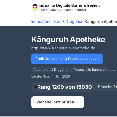
Zum Hauptinhalt springen
Index für Digitale Barrierefreiheit
Eine Initiative von
accessibleAI
Index
›
Apotheken & Drogerien
›
Känguruh Apoth
Känguruh Apotheke
(öffnet in 
http://www.kaenguruh-apotheke.de
Profil übernehmen & Probleme beheben
Apotheken & Drogerien
Potenzielle Barrieren
Level
Score lädt
Letzter Scan:
1. Juni 2026
Rang
1209
von
15030
#
Branche:
R
Website jetzt prüfen →