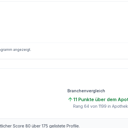
iagramm angezeigt.
Branchenvergleich
11 Punkte über dem Apo
)
Rang
64
von
1199
in Apothek
ttlicher Score
80
über
175
gelistete Profile.