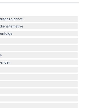
(aufgezeichnet)
ienalternative
enfolge
le
blenden