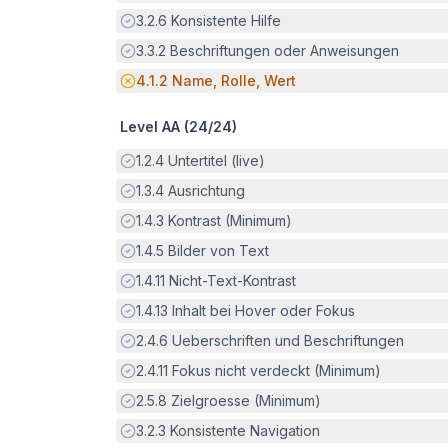
Erfüllt:
3.2.6
Konsistente Hilfe
Erfüllt:
3.3.2
Beschriftungen oder Anweisungen
Potenzielle Barriere:
4.1.2
Name, Rolle, Wert
Level AA (
24
/
24
)
Erfüllt:
1.2.4
Untertitel (live)
Erfüllt:
1.3.4
Ausrichtung
Erfüllt:
1.4.3
Kontrast (Minimum)
Erfüllt:
1.4.5
Bilder von Text
Erfüllt:
1.4.11
Nicht-Text-Kontrast
Erfüllt:
1.4.13
Inhalt bei Hover oder Fokus
Erfüllt:
2.4.6
Ueberschriften und Beschriftungen
Erfüllt:
2.4.11
Fokus nicht verdeckt (Minimum)
Erfüllt:
2.5.8
Zielgroesse (Minimum)
Erfüllt:
3.2.3
Konsistente Navigation