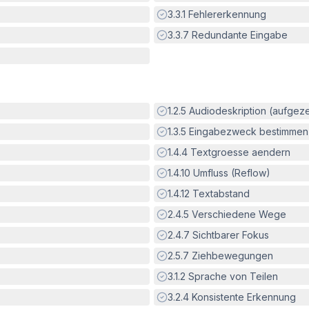
Erfüllt:
3.3.1
Fehlererkennung
Erfüllt:
3.3.7
Redundante Eingabe
Erfüllt:
1.2.5
Audiodeskription (aufgez
Erfüllt:
1.3.5
Eingabezweck bestimmen
Erfüllt:
1.4.4
Textgroesse aendern
Erfüllt:
1.4.10
Umfluss (Reflow)
Erfüllt:
1.4.12
Textabstand
Erfüllt:
2.4.5
Verschiedene Wege
Erfüllt:
2.4.7
Sichtbarer Fokus
Erfüllt:
2.5.7
Ziehbewegungen
Erfüllt:
3.1.2
Sprache von Teilen
Erfüllt:
3.2.4
Konsistente Erkennung