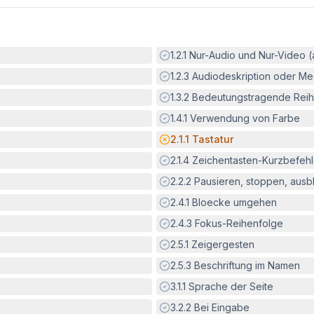
Erfüllt:
1.2.1
Nur-Audio und Nur-Video 
Erfüllt:
1.2.3
Audiodeskription oder Med
Erfüllt:
1.3.2
Bedeutungstragende Reih
Erfüllt:
1.4.1
Verwendung von Farbe
Potenzielle Barriere:
2.1.1
Tastatur
Erfüllt:
2.1.4
Zeichentasten-Kurzbefeh
Erfüllt:
2.2.2
Pausieren, stoppen, aus
Erfüllt:
2.4.1
Bloecke umgehen
Erfüllt:
2.4.3
Fokus-Reihenfolge
Erfüllt:
2.5.1
Zeigergesten
Erfüllt:
2.5.3
Beschriftung im Namen
Erfüllt:
3.1.1
Sprache der Seite
Erfüllt:
3.2.2
Bei Eingabe