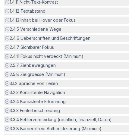
Erfüllt:
1.4.11
Nicht-Text-Kontrast
Erfüllt:
1.4.12
Textabstand
Erfüllt:
1.4.13
Inhalt bei Hover oder Fokus
Erfüllt:
2.4.5
Verschiedene Wege
Erfüllt:
2.4.6
Ueberschriften und Beschriftungen
Erfüllt:
2.4.7
Sichtbarer Fokus
Erfüllt:
2.4.11
Fokus nicht verdeckt (Minimum)
Erfüllt:
2.5.7
Ziehbewegungen
Erfüllt:
2.5.8
Zielgroesse (Minimum)
Erfüllt:
3.1.2
Sprache von Teilen
Erfüllt:
3.2.3
Konsistente Navigation
Erfüllt:
3.2.4
Konsistente Erkennung
Erfüllt:
3.3.3
Fehlerbeschreibung
Erfüllt:
3.3.4
Fehlervermeidung (rechtlich, finanziell, Daten)
Erfüllt:
3.3.8
Barrierefreie Authentifizierung (Minimum)