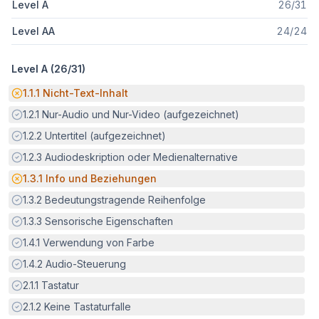
Level A
26
/
31
Level AA
24
/
24
Level A (
26
/
31
)
Potenzielle Barriere:
1.1.1
Nicht-Text-Inhalt
Erfüllt:
1.2.1
Nur-Audio und Nur-Video (aufgezeichnet)
Erfüllt:
1.2.2
Untertitel (aufgezeichnet)
Erfüllt:
1.2.3
Audiodeskription oder Medienalternative
Potenzielle Barriere:
1.3.1
Info und Beziehungen
Erfüllt:
1.3.2
Bedeutungstragende Reihenfolge
Erfüllt:
1.3.3
Sensorische Eigenschaften
Erfüllt:
1.4.1
Verwendung von Farbe
Erfüllt:
1.4.2
Audio-Steuerung
Erfüllt:
2.1.1
Tastatur
Erfüllt:
2.1.2
Keine Tastaturfalle