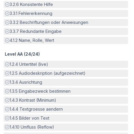
Erfüllt:
3.2.6
Konsistente Hilfe
Erfüllt:
3.3.1
Fehlererkennung
Erfüllt:
3.3.2
Beschriftungen oder Anweisungen
Erfüllt:
3.3.7
Redundante Eingabe
Erfüllt:
4.1.2
Name, Rolle, Wert
Level AA (
24
/
24
)
Erfüllt:
1.2.4
Untertitel (live)
Erfüllt:
1.2.5
Audiodeskription (aufgezeichnet)
Erfüllt:
1.3.4
Ausrichtung
Erfüllt:
1.3.5
Eingabezweck bestimmen
Erfüllt:
1.4.3
Kontrast (Minimum)
Erfüllt:
1.4.4
Textgroesse aendern
Erfüllt:
1.4.5
Bilder von Text
Erfüllt:
1.4.10
Umfluss (Reflow)