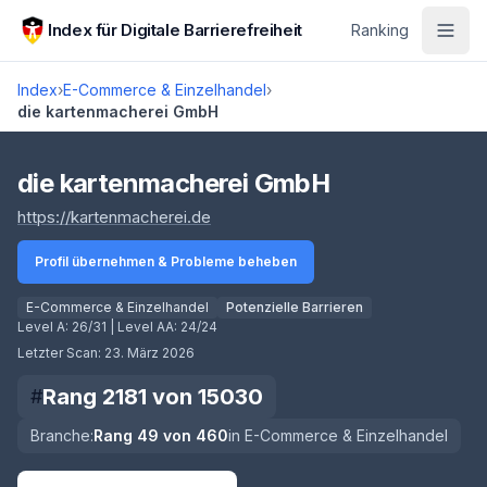
Zum Hauptinhalt springen
Index für Digitale Barrierefreiheit
Ranking
Index
›
E-Commerce & Einzelhandel
›
die kartenmacherei GmbH
Score lädt
die kartenmacherei GmbH
(öffnet in neuem Tab)
https://kartenmacherei.de
Profil übernehmen & Probleme beheben
E-Commerce & Einzelhandel
Potenzielle Barrieren
Level A:
26/31
| Level AA:
24/24
Letzter Scan:
23. März 2026
Rang
2181
von
15030
#
Branche:
Rang
49
von
460
in
E-Commerce & Einzelhandel