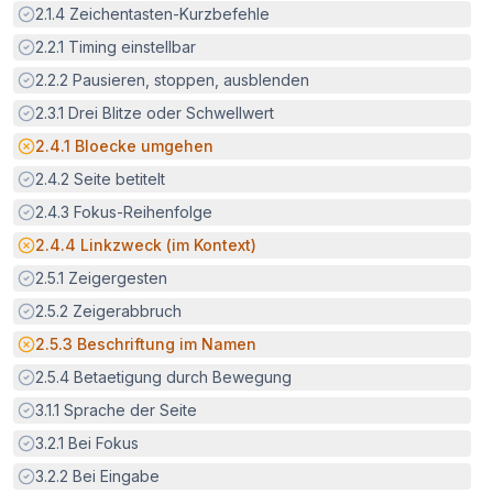
Erfüllt:
2.1.4
Zeichentasten-Kurzbefehle
Erfüllt:
2.2.1
Timing einstellbar
Erfüllt:
2.2.2
Pausieren, stoppen, ausblenden
Erfüllt:
2.3.1
Drei Blitze oder Schwellwert
Potenzielle Barriere:
2.4.1
Bloecke umgehen
Erfüllt:
2.4.2
Seite betitelt
Erfüllt:
2.4.3
Fokus-Reihenfolge
Potenzielle Barriere:
2.4.4
Linkzweck (im Kontext)
Erfüllt:
2.5.1
Zeigergesten
Erfüllt:
2.5.2
Zeigerabbruch
Potenzielle Barriere:
2.5.3
Beschriftung im Namen
Erfüllt:
2.5.4
Betaetigung durch Bewegung
Erfüllt:
3.1.1
Sprache der Seite
Erfüllt:
3.2.1
Bei Fokus
Erfüllt:
3.2.2
Bei Eingabe