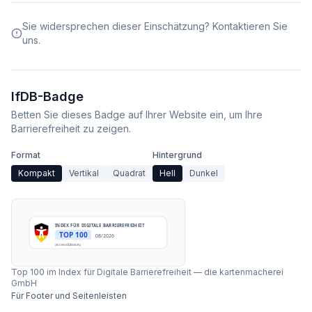
Sie widersprechen dieser Einschätzung? Kontaktieren Sie
uns.
IfDB-Badge
Betten Sie dieses Badge auf Ihrer Website ein, um Ihre
Barrierefreiheit zu zeigen.
Format
Hintergrund
Kompakt
Vertikal
Quadrat
Hell
Dunkel
INDEX FÜR DIGITALE BARRIEREFREIHEIT
TOP 100
08/2026
accessibleai.eu
Top 100 im Index für Digitale Barrierefreiheit
—
die kartenmacherei
GmbH
Für Footer und Seitenleisten