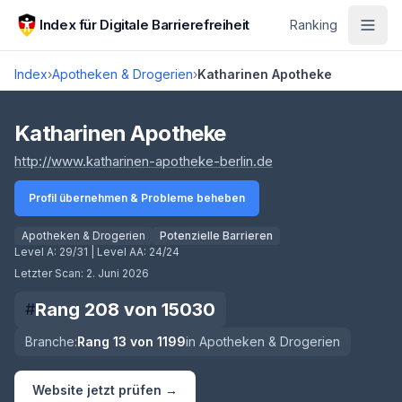
Zum Hauptinhalt springen
Index für Digitale Barrierefreiheit
Ranking
Index
›
Apotheken & Drogerien
›
Katharinen Apotheke
Score lädt
Katharinen Apotheke
(öffnet in neuem Tab
http://www.katharinen-apotheke-berlin.de
Profil übernehmen & Probleme beheben
Apotheken & Drogerien
Potenzielle Barrieren
Level A:
29/31
| Level AA:
24/24
Letzter Scan:
2. Juni 2026
Rang
208
von
15030
#
Branche:
Rang
13
von
1199
in
Apotheken & Drogerien
Website jetzt prüfen →