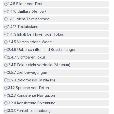
Erfüllt:
1.4.5
Bilder von Text
Erfüllt:
1.4.10
Umfluss (Reflow)
Erfüllt:
1.4.11
Nicht-Text-Kontrast
Erfüllt:
1.4.12
Textabstand
Erfüllt:
1.4.13
Inhalt bei Hover oder Fokus
Erfüllt:
2.4.5
Verschiedene Wege
Erfüllt:
2.4.6
Ueberschriften und Beschriftungen
Erfüllt:
2.4.7
Sichtbarer Fokus
Erfüllt:
2.4.11
Fokus nicht verdeckt (Minimum)
Erfüllt:
2.5.7
Ziehbewegungen
Erfüllt:
2.5.8
Zielgroesse (Minimum)
Erfüllt:
3.1.2
Sprache von Teilen
Erfüllt:
3.2.3
Konsistente Navigation
Erfüllt:
3.2.4
Konsistente Erkennung
Erfüllt:
3.3.3
Fehlerbeschreibung