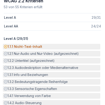
WCAG 2.2 Kriterien
53
von
55
Kriterien erfüllt
Level A
29
/
31
Level AA
24
/
24
Level A (
29
/
31
)
Potenzielle Barriere:
1.1.1
Nicht-Text-Inhalt
Erfüllt:
1.2.1
Nur-Audio und Nur-Video (aufgezeichnet)
Erfüllt:
1.2.2
Untertitel (aufgezeichnet)
Erfüllt:
1.2.3
Audiodeskription oder Medienalternative
Erfüllt:
1.3.1
Info und Beziehungen
Erfüllt:
1.3.2
Bedeutungstragende Reihenfolge
Erfüllt:
1.3.3
Sensorische Eigenschaften
Erfüllt:
1.4.1
Verwendung von Farbe
Erfüllt:
1.4.2
Audio-Steuerung