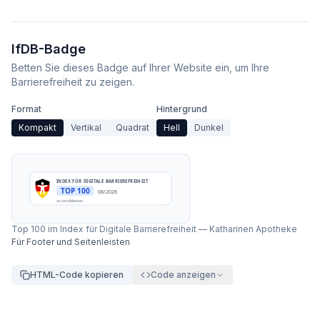
IfDB-Badge
Betten Sie dieses Badge auf Ihrer Website ein, um Ihre
Barrierefreiheit zu zeigen.
Format
Hintergrund
Kompakt
Vertikal
Quadrat
Hell
Dunkel
INDEX FÜR DIGITALE BARRIEREFREIHEIT
TOP 100
08/2026
accessibleai.eu
Top 100 im Index für Digitale Barrierefreiheit
—
Katharinen Apotheke
Für Footer und Seitenleisten
HTML-Code kopieren
Code anzeigen