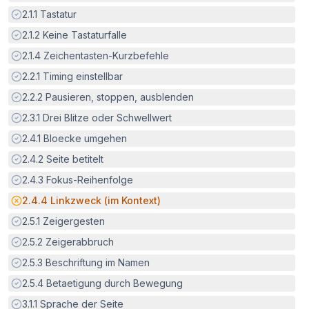
Erfüllt:
2.1.1
Tastatur
Erfüllt:
2.1.2
Keine Tastaturfalle
Erfüllt:
2.1.4
Zeichentasten-Kurzbefehle
Erfüllt:
2.2.1
Timing einstellbar
Erfüllt:
2.2.2
Pausieren, stoppen, ausblenden
Erfüllt:
2.3.1
Drei Blitze oder Schwellwert
Erfüllt:
2.4.1
Bloecke umgehen
Erfüllt:
2.4.2
Seite betitelt
Erfüllt:
2.4.3
Fokus-Reihenfolge
Potenzielle Barriere:
2.4.4
Linkzweck (im Kontext)
Erfüllt:
2.5.1
Zeigergesten
Erfüllt:
2.5.2
Zeigerabbruch
Erfüllt:
2.5.3
Beschriftung im Namen
Erfüllt:
2.5.4
Betaetigung durch Bewegung
Erfüllt:
3.1.1
Sprache der Seite