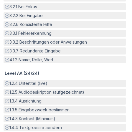
Erfüllt:
3.2.1
Bei Fokus
Erfüllt:
3.2.2
Bei Eingabe
Erfüllt:
3.2.6
Konsistente Hilfe
Erfüllt:
3.3.1
Fehlererkennung
Erfüllt:
3.3.2
Beschriftungen oder Anweisungen
Erfüllt:
3.3.7
Redundante Eingabe
Erfüllt:
4.1.2
Name, Rolle, Wert
Level AA (
24
/
24
)
Erfüllt:
1.2.4
Untertitel (live)
Erfüllt:
1.2.5
Audiodeskription (aufgezeichnet)
Erfüllt:
1.3.4
Ausrichtung
Erfüllt:
1.3.5
Eingabezweck bestimmen
Erfüllt:
1.4.3
Kontrast (Minimum)
Erfüllt:
1.4.4
Textgroesse aendern