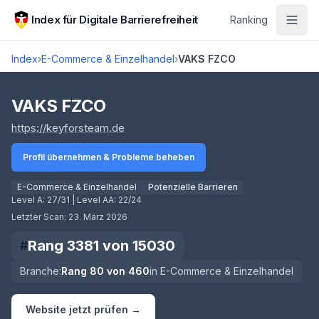
Zum Hauptinhalt springen
Index für Digitale Barrierefreiheit
Ranking
Index
›
E-Commerce & Einzelhandel
›
VAKS FZCO
Score lädt
VAKS FZCO
(öffnet in neuem Tab)
https://keyforsteam.de
Profil übernehmen & Probleme beheben
E-Commerce & Einzelhandel
Potenzielle Barrieren
Level A:
27/31
| Level AA:
22/24
Letzter Scan:
23. März 2026
Rang
3381
von
15030
#
Branche:
Rang
80
von
460
in
E-Commerce & Einzelhandel
Website jetzt prüfen →