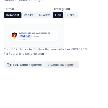
Format
Hintergrund
Kompakt
Vertikal
Quadrat
Hell
Dunkel
INDEX FÜR DIGITALE BARRIEREFREIHEIT
TOP 100
08/2026
accessibleai.eu
Top 100 im Index für Digitale Barrierefreiheit
—
VAKS FZCO
Für Footer und Seitenleisten
HTML-Code kopieren
Code anzeigen