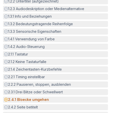
Erfüllt:
1.2.2
Untertitel (aufgezeichnet)
Erfüllt:
1.2.3
Audiodeskription oder Medienalternative
Erfüllt:
1.3.1
Info und Beziehungen
Erfüllt:
1.3.2
Bedeutungstragende Reihenfolge
Erfüllt:
1.3.3
Sensorische Eigenschaften
Erfüllt:
1.4.1
Verwendung von Farbe
Erfüllt:
1.4.2
Audio-Steuerung
Erfüllt:
2.1.1
Tastatur
Erfüllt:
2.1.2
Keine Tastaturfalle
Erfüllt:
2.1.4
Zeichentasten-Kurzbefehle
Erfüllt:
2.2.1
Timing einstellbar
Erfüllt:
2.2.2
Pausieren, stoppen, ausblenden
Erfüllt:
2.3.1
Drei Blitze oder Schwellwert
Potenzielle Barriere:
2.4.1
Bloecke umgehen
Erfüllt:
2.4.2
Seite betitelt