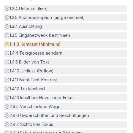
Erfüllt:
1.2.4
Untertitel (live)
Erfüllt:
1.2.5
Audiodeskription (aufgezeichnet)
Erfüllt:
1.3.4
Ausrichtung
Erfüllt:
1.3.5
Eingabezweck bestimmen
Potenzielle Barriere:
1.4.3
Kontrast (Minimum)
Erfüllt:
1.4.4
Textgroesse aendern
Erfüllt:
1.4.5
Bilder von Text
Erfüllt:
1.4.10
Umfluss (Reflow)
Erfüllt:
1.4.11
Nicht-Text-Kontrast
Erfüllt:
1.4.12
Textabstand
Erfüllt:
1.4.13
Inhalt bei Hover oder Fokus
Erfüllt:
2.4.5
Verschiedene Wege
Erfüllt:
2.4.6
Ueberschriften und Beschriftungen
Erfüllt:
2.4.7
Sichtbarer Fokus
Erfüllt: