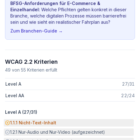
BFSG-Anforderungen für
E-Commerce &
Einzelhandel
:
Welche Pflichten gelten konkret in dieser
Branche, welche digitalen Prozesse müssen barrierefrei
sein und wie sieht ein realistischer Fahrplan aus?
Zum Branchen-Guide →
WCAG 2.2 Kriterien
49
von
55
Kriterien erfüllt
Level A
27
/
31
Level AA
22
/
24
Level A (
27
/
31
)
Potenzielle Barriere:
1.1.1
Nicht-Text-Inhalt
Erfüllt:
1.2.1
Nur-Audio und Nur-Video (aufgezeichnet)