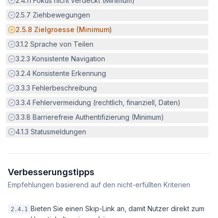
2.4.11
Fokus nicht verdeckt (Minimum)
Erfüllt:
2.5.7
Ziehbewegungen
Potenzielle Barriere:
2.5.8
Zielgroesse (Minimum)
Erfüllt:
3.1.2
Sprache von Teilen
Erfüllt:
3.2.3
Konsistente Navigation
Erfüllt:
3.2.4
Konsistente Erkennung
Erfüllt:
3.3.3
Fehlerbeschreibung
Erfüllt:
3.3.4
Fehlervermeidung (rechtlich, finanziell, Daten)
Erfüllt:
3.3.8
Barrierefreie Authentifizierung (Minimum)
Erfüllt:
4.1.3
Statusmeldungen
Verbesserungstipps
Empfehlungen basierend auf den nicht-erfüllten Kriterien
Bieten Sie einen Skip-Link an, damit Nutzer direkt zum
2.4.1