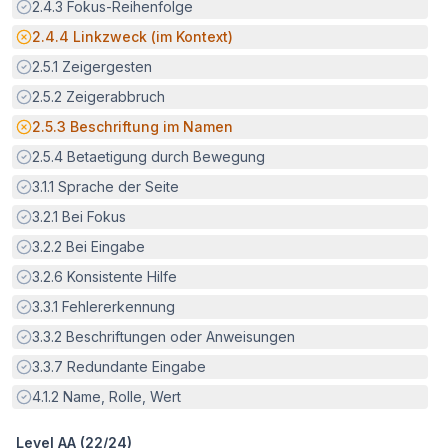
Erfüllt:
2.4.3
Fokus-Reihenfolge
Potenzielle Barriere:
2.4.4
Linkzweck (im Kontext)
Erfüllt:
2.5.1
Zeigergesten
Erfüllt:
2.5.2
Zeigerabbruch
Potenzielle Barriere:
2.5.3
Beschriftung im Namen
Erfüllt:
2.5.4
Betaetigung durch Bewegung
Erfüllt:
3.1.1
Sprache der Seite
Erfüllt:
3.2.1
Bei Fokus
Erfüllt:
3.2.2
Bei Eingabe
Erfüllt:
3.2.6
Konsistente Hilfe
Erfüllt:
3.3.1
Fehlererkennung
Erfüllt:
3.3.2
Beschriftungen oder Anweisungen
Erfüllt:
3.3.7
Redundante Eingabe
Erfüllt:
4.1.2
Name, Rolle, Wert
Level AA (
22
/
24
)