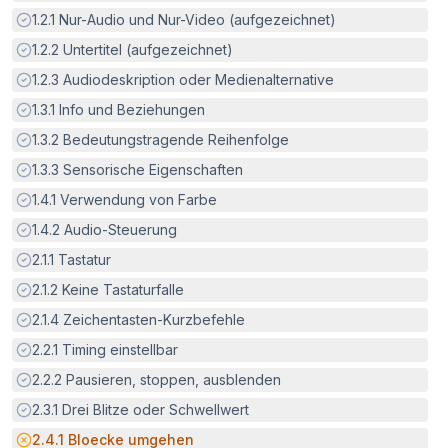
Erfüllt:
1.2.1
Nur-Audio und Nur-Video (aufgezeichnet)
Erfüllt:
1.2.2
Untertitel (aufgezeichnet)
Erfüllt:
1.2.3
Audiodeskription oder Medienalternative
Erfüllt:
1.3.1
Info und Beziehungen
Erfüllt:
1.3.2
Bedeutungstragende Reihenfolge
Erfüllt:
1.3.3
Sensorische Eigenschaften
Erfüllt:
1.4.1
Verwendung von Farbe
Erfüllt:
1.4.2
Audio-Steuerung
Erfüllt:
2.1.1
Tastatur
Erfüllt:
2.1.2
Keine Tastaturfalle
Erfüllt:
2.1.4
Zeichentasten-Kurzbefehle
Erfüllt:
2.2.1
Timing einstellbar
Erfüllt:
2.2.2
Pausieren, stoppen, ausblenden
Erfüllt:
2.3.1
Drei Blitze oder Schwellwert
Potenzielle Barriere:
2.4.1
Bloecke umgehen