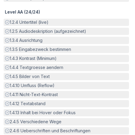
Level AA (
24
/
24
)
Erfüllt:
1.2.4
Untertitel (live)
Erfüllt:
1.2.5
Audiodeskription (aufgezeichnet)
Erfüllt:
1.3.4
Ausrichtung
Erfüllt:
1.3.5
Eingabezweck bestimmen
Erfüllt:
1.4.3
Kontrast (Minimum)
Erfüllt:
1.4.4
Textgroesse aendern
Erfüllt:
1.4.5
Bilder von Text
Erfüllt:
1.4.10
Umfluss (Reflow)
Erfüllt:
1.4.11
Nicht-Text-Kontrast
Erfüllt:
1.4.12
Textabstand
Erfüllt:
1.4.13
Inhalt bei Hover oder Fokus
Erfüllt:
2.4.5
Verschiedene Wege
Erfüllt:
2.4.6
Ueberschriften und Beschriftungen