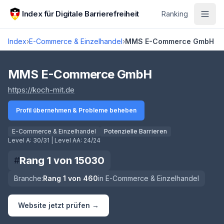
Zum Hauptinhalt springen
Index für Digitale Barrierefreiheit
Ranking
Index
›
E-Commerce & Einzelhandel
›
MMS E-Commerce GmbH
Score lädt
MMS E-Commerce GmbH
(öffnet in neuem Tab)
https://koch-mit.de
Profil übernehmen & Probleme beheben
E-Commerce & Einzelhandel
Potenzielle Barrieren
Level A:
30/31
| Level AA:
24/24
Rang
1
von
15030
#
Branche:
Rang
1
von
460
in
E-Commerce & Einzelhandel
Website jetzt prüfen →