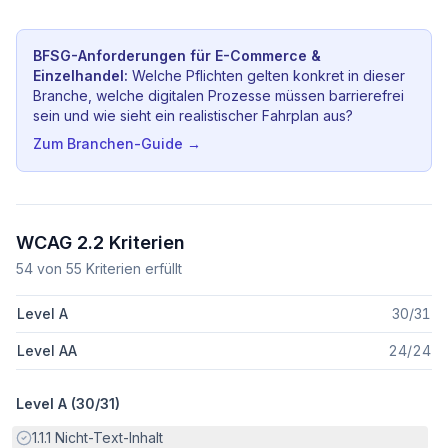
BFSG-Anforderungen für
E-Commerce &
Einzelhandel
:
Welche Pflichten gelten konkret in dieser
Branche, welche digitalen Prozesse müssen barrierefrei
sein und wie sieht ein realistischer Fahrplan aus?
Zum Branchen-Guide →
WCAG 2.2 Kriterien
54
von
55
Kriterien erfüllt
Level A
30
/
31
Level AA
24
/
24
Level A (
30
/
31
)
Erfüllt:
1.1.1
Nicht-Text-Inhalt