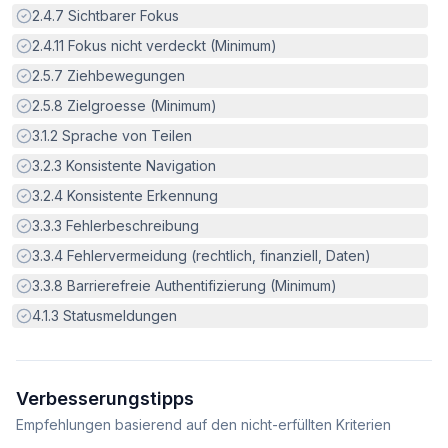
Erfüllt:
2.4.7
Sichtbarer Fokus
Erfüllt:
2.4.11
Fokus nicht verdeckt (Minimum)
Erfüllt:
2.5.7
Ziehbewegungen
Erfüllt:
2.5.8
Zielgroesse (Minimum)
Erfüllt:
3.1.2
Sprache von Teilen
Erfüllt:
3.2.3
Konsistente Navigation
Erfüllt:
3.2.4
Konsistente Erkennung
Erfüllt:
3.3.3
Fehlerbeschreibung
Erfüllt:
3.3.4
Fehlervermeidung (rechtlich, finanziell, Daten)
Erfüllt:
3.3.8
Barrierefreie Authentifizierung (Minimum)
Erfüllt:
4.1.3
Statusmeldungen
Verbesserungstipps
Empfehlungen basierend auf den nicht-erfüllten Kriterien