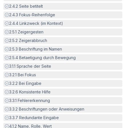
Erfüllt:
2.4.2
Seite betitelt
Erfüllt:
2.4.3
Fokus-Reihenfolge
Erfüllt:
2.4.4
Linkzweck (im Kontext)
Erfüllt:
2.5.1
Zeigergesten
Erfüllt:
2.5.2
Zeigerabbruch
Erfüllt:
2.5.3
Beschriftung im Namen
Erfüllt:
2.5.4
Betaetigung durch Bewegung
Erfüllt:
3.1.1
Sprache der Seite
Erfüllt:
3.2.1
Bei Fokus
Erfüllt:
3.2.2
Bei Eingabe
Erfüllt:
3.2.6
Konsistente Hilfe
Erfüllt:
3.3.1
Fehlererkennung
Erfüllt:
3.3.2
Beschriftungen oder Anweisungen
Erfüllt:
3.3.7
Redundante Eingabe
Erfüllt:
4.1.2
Name, Rolle, Wert