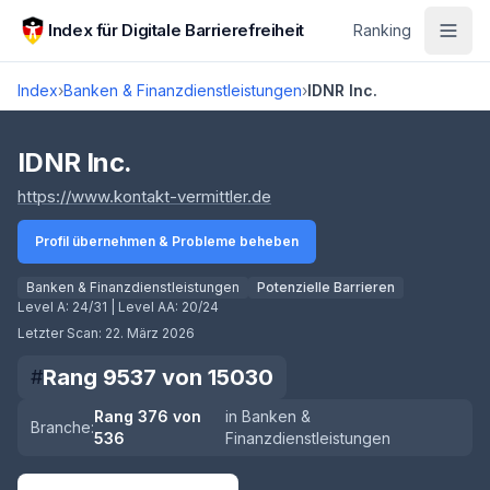
Zum Hauptinhalt springen
Index für Digitale Barrierefreiheit
Ranking
Index
›
Banken & Finanzdienstleistungen
›
IDNR Inc.
Score lädt
IDNR Inc.
(öffnet in neuem Tab)
https://www.kontakt-vermittler.de
Profil übernehmen & Probleme beheben
Banken & Finanzdienstleistungen
Potenzielle Barrieren
Level A:
24/31
| Level AA:
20/24
Letzter Scan:
22. März 2026
Rang
9537
von
15030
#
Rang
376
von
in
Banken &
Branche:
536
Finanzdienstleistungen