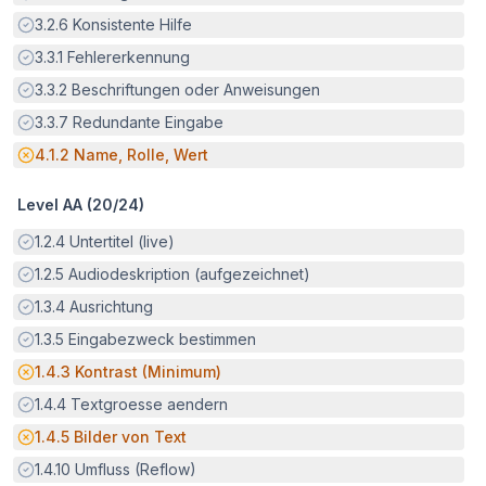
Erfüllt:
3.2.6
Konsistente Hilfe
Erfüllt:
3.3.1
Fehlererkennung
Erfüllt:
3.3.2
Beschriftungen oder Anweisungen
Erfüllt:
3.3.7
Redundante Eingabe
Potenzielle Barriere:
4.1.2
Name, Rolle, Wert
Level AA (
20
/
24
)
Erfüllt:
1.2.4
Untertitel (live)
Erfüllt:
1.2.5
Audiodeskription (aufgezeichnet)
Erfüllt:
1.3.4
Ausrichtung
Erfüllt:
1.3.5
Eingabezweck bestimmen
Potenzielle Barriere:
1.4.3
Kontrast (Minimum)
Erfüllt:
1.4.4
Textgroesse aendern
Potenzielle Barriere:
1.4.5
Bilder von Text
Erfüllt:
1.4.10
Umfluss (Reflow)