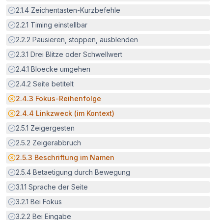
Erfüllt:
2.1.4
Zeichentasten-Kurzbefehle
Erfüllt:
2.2.1
Timing einstellbar
Erfüllt:
2.2.2
Pausieren, stoppen, ausblenden
Erfüllt:
2.3.1
Drei Blitze oder Schwellwert
Erfüllt:
2.4.1
Bloecke umgehen
Erfüllt:
2.4.2
Seite betitelt
Potenzielle Barriere:
2.4.3
Fokus-Reihenfolge
Potenzielle Barriere:
2.4.4
Linkzweck (im Kontext)
Erfüllt:
2.5.1
Zeigergesten
Erfüllt:
2.5.2
Zeigerabbruch
Potenzielle Barriere:
2.5.3
Beschriftung im Namen
Erfüllt:
2.5.4
Betaetigung durch Bewegung
Erfüllt:
3.1.1
Sprache der Seite
Erfüllt:
3.2.1
Bei Fokus
Erfüllt:
3.2.2
Bei Eingabe