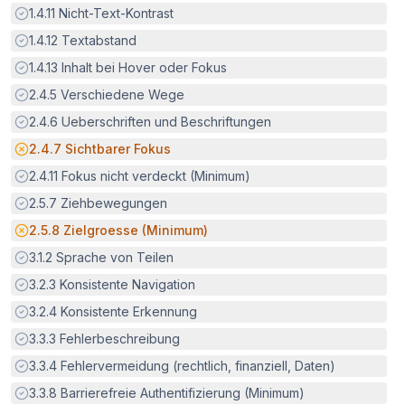
Erfüllt:
1.4.11
Nicht-Text-Kontrast
Erfüllt:
1.4.12
Textabstand
Erfüllt:
1.4.13
Inhalt bei Hover oder Fokus
Erfüllt:
2.4.5
Verschiedene Wege
Erfüllt:
2.4.6
Ueberschriften und Beschriftungen
Potenzielle Barriere:
2.4.7
Sichtbarer Fokus
Erfüllt:
2.4.11
Fokus nicht verdeckt (Minimum)
Erfüllt:
2.5.7
Ziehbewegungen
Potenzielle Barriere:
2.5.8
Zielgroesse (Minimum)
Erfüllt:
3.1.2
Sprache von Teilen
Erfüllt:
3.2.3
Konsistente Navigation
Erfüllt:
3.2.4
Konsistente Erkennung
Erfüllt:
3.3.3
Fehlerbeschreibung
Erfüllt:
3.3.4
Fehlervermeidung (rechtlich, finanziell, Daten)
Erfüllt:
3.3.8
Barrierefreie Authentifizierung (Minimum)