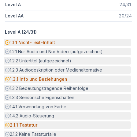
Level A
24
/
31
Level AA
20
/
24
Level A (
24
/
31
)
Potenzielle Barriere:
1.1.1
Nicht-Text-Inhalt
Erfüllt:
1.2.1
Nur-Audio und Nur-Video (aufgezeichnet)
Erfüllt:
1.2.2
Untertitel (aufgezeichnet)
Erfüllt:
1.2.3
Audiodeskription oder Medienalternative
Potenzielle Barriere:
1.3.1
Info und Beziehungen
Erfüllt:
1.3.2
Bedeutungstragende Reihenfolge
Erfüllt:
1.3.3
Sensorische Eigenschaften
Erfüllt:
1.4.1
Verwendung von Farbe
Erfüllt:
1.4.2
Audio-Steuerung
Potenzielle Barriere:
2.1.1
Tastatur
Erfüllt:
2.1.2
Keine Tastaturfalle