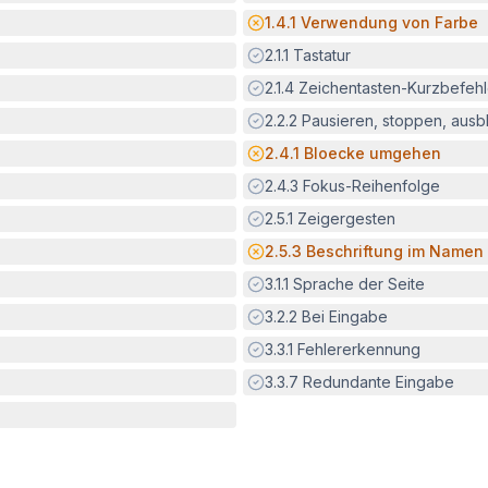
Potenzielle Barriere:
1.4.1
Verwendung von Farbe
Erfüllt:
2.1.1
Tastatur
Erfüllt:
2.1.4
Zeichentasten-Kurzbefeh
Erfüllt:
2.2.2
Pausieren, stoppen, aus
Potenzielle Barriere:
2.4.1
Bloecke umgehen
Erfüllt:
2.4.3
Fokus-Reihenfolge
Erfüllt:
2.5.1
Zeigergesten
Potenzielle Barriere:
2.5.3
Beschriftung im Namen
Erfüllt:
3.1.1
Sprache der Seite
Erfüllt:
3.2.2
Bei Eingabe
Erfüllt:
3.3.1
Fehlererkennung
Erfüllt:
3.3.7
Redundante Eingabe