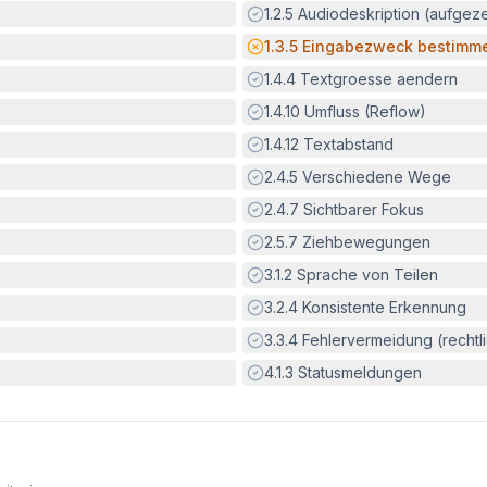
Erfüllt:
1.2.5
Audiodeskription (aufgez
Potenzielle Barriere:
1.3.5
Eingabezweck bestimm
Erfüllt:
1.4.4
Textgroesse aendern
Erfüllt:
1.4.10
Umfluss (Reflow)
Erfüllt:
1.4.12
Textabstand
Erfüllt:
2.4.5
Verschiedene Wege
Erfüllt:
2.4.7
Sichtbarer Fokus
Erfüllt:
2.5.7
Ziehbewegungen
Erfüllt:
3.1.2
Sprache von Teilen
Erfüllt:
3.2.4
Konsistente Erkennung
Erfüllt:
3.3.4
Fehlervermeidung (rechtlic
Erfüllt:
4.1.3
Statusmeldungen