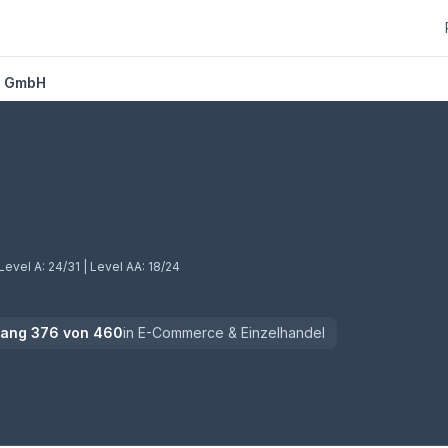
r GmbH
)
Level A:
24/31
| Level AA:
18/24
Rang
376
von
460
in
E-Commerce & Einzelhandel