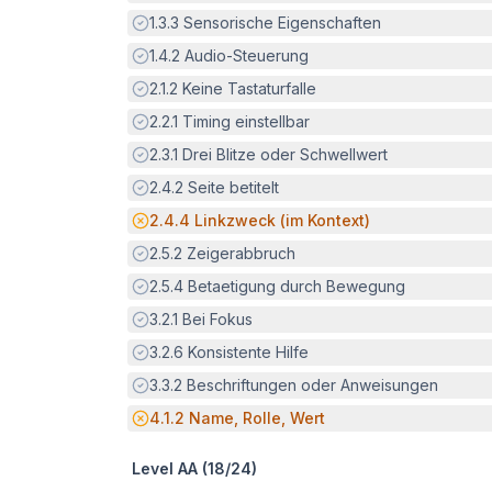
Erfüllt:
1.3.3
Sensorische Eigenschaften
Erfüllt:
1.4.2
Audio-Steuerung
Erfüllt:
2.1.2
Keine Tastaturfalle
Erfüllt:
2.2.1
Timing einstellbar
Erfüllt:
2.3.1
Drei Blitze oder Schwellwert
Erfüllt:
2.4.2
Seite betitelt
Potenzielle Barriere:
2.4.4
Linkzweck (im Kontext)
Erfüllt:
2.5.2
Zeigerabbruch
Erfüllt:
2.5.4
Betaetigung durch Bewegung
Erfüllt:
3.2.1
Bei Fokus
Erfüllt:
3.2.6
Konsistente Hilfe
Erfüllt:
3.3.2
Beschriftungen oder Anweisungen
Potenzielle Barriere:
4.1.2
Name, Rolle, Wert
Level AA (
18
/
24
)