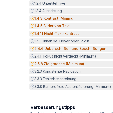
Erfüllt:
1.2.4
Untertitel (live)
Erfüllt:
1.3.4
Ausrichtung
Potenzielle Barriere:
1.4.3
Kontrast (Minimum)
Potenzielle Barriere:
1.4.5
Bilder von Text
Potenzielle Barriere:
1.4.11
Nicht-Text-Kontrast
Erfüllt:
1.4.13
Inhalt bei Hover oder Fokus
Potenzielle Barriere:
2.4.6
Ueberschriften und Beschriftungen
Erfüllt:
2.4.11
Fokus nicht verdeckt (Minimum)
Potenzielle Barriere:
2.5.8
Zielgroesse (Minimum)
Erfüllt:
3.2.3
Konsistente Navigation
Erfüllt:
3.3.3
Fehlerbeschreibung
Erfüllt:
3.3.8
Barrierefreie Authentifizierung (Minimum)
Verbesserungstipps