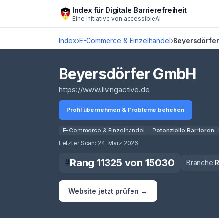
Zum Hauptinhalt springen
Index für Digitale Barrierefreiheit
Eine Initiative von
accessibleAI
Index
›
E-Commerce & Einzelhandel
›
Beyersdörfe
Beyersdörfer GmbH
(öffnet in neuem Tab
https://www.livingactive.de
Profil übernehmen & Probleme beheben
E-Commerce & Einzelhandel
Potenzielle Barrieren
Score lädt
Letzter Scan:
24. März 2026
Rang
11325
von
15030
#
Branche:
Website jetzt prüfen →