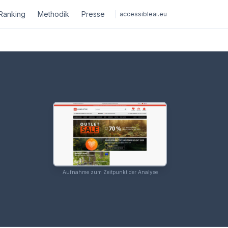
Ranking
Methodik
Presse
accessibleai.eu
Aufnahme zum Zeitpunkt der Analyse