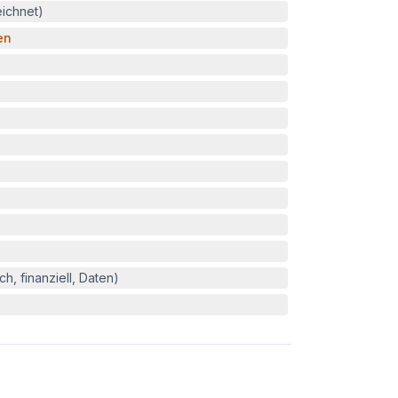
eichnet)
en
h, finanziell, Daten)