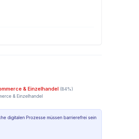
ommerce & Einzelhandel
(
84
%)
erce & Einzelhandel
che digitalen Prozesse müssen barrierefrei sein