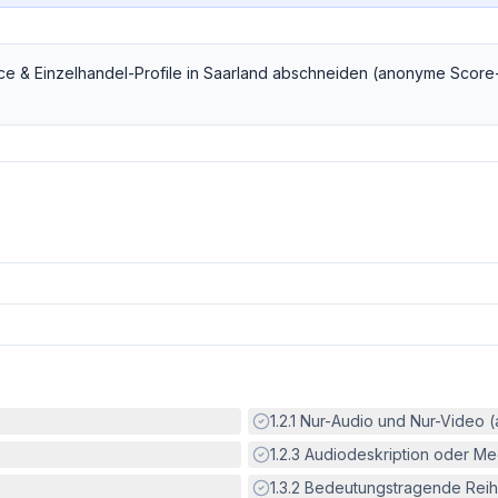
e & Einzelhandel
-Profile in
Saarland
abschneiden (anonyme Score
Erfüllt:
1.2.1
Nur-Audio und Nur-Video 
Erfüllt:
1.2.3
Audiodeskription oder Med
Erfüllt:
1.3.2
Bedeutungstragende Reih