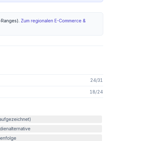
-Ranges).
Zum regionalen
E-Commerce &
24
/
31
18
/
24
(aufgezeichnet)
ienalternative
enfolge