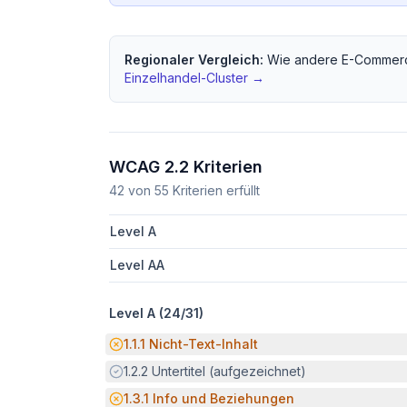
Regionaler Vergleich:
Wie andere
E-Commerc
Einzelhandel
-Cluster →
WCAG 2.2 Kriterien
42
von
55
Kriterien erfüllt
Level A
Level AA
Level A (
24
/
31
)
Potenzielle Barriere:
1.1.1
Nicht-Text-Inhalt
Erfüllt:
1.2.2
Untertitel (aufgezeichnet)
Potenzielle Barriere:
1.3.1
Info und Beziehungen