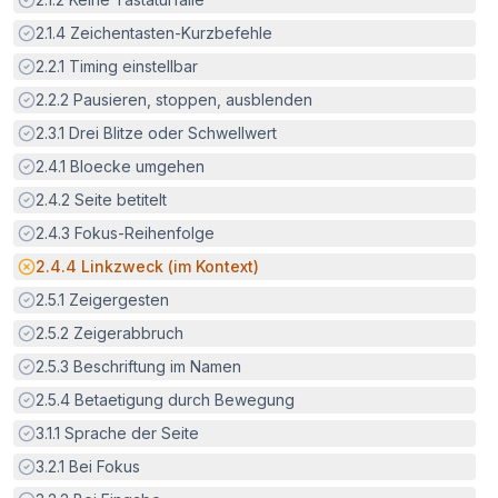
Erfüllt:
2.1.4
Zeichentasten-Kurzbefehle
Erfüllt:
2.2.1
Timing einstellbar
Erfüllt:
2.2.2
Pausieren, stoppen, ausblenden
Erfüllt:
2.3.1
Drei Blitze oder Schwellwert
Erfüllt:
2.4.1
Bloecke umgehen
Erfüllt:
2.4.2
Seite betitelt
Erfüllt:
2.4.3
Fokus-Reihenfolge
Potenzielle Barriere:
2.4.4
Linkzweck (im Kontext)
Erfüllt:
2.5.1
Zeigergesten
Erfüllt:
2.5.2
Zeigerabbruch
Erfüllt:
2.5.3
Beschriftung im Namen
Erfüllt:
2.5.4
Betaetigung durch Bewegung
Erfüllt:
3.1.1
Sprache der Seite
Erfüllt:
3.2.1
Bei Fokus