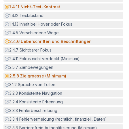
Potenzielle Barriere:
1.4.11
Nicht-Text-Kontrast
Erfüllt:
1.4.12
Textabstand
Erfüllt:
1.4.13
Inhalt bei Hover oder Fokus
Erfüllt:
2.4.5
Verschiedene Wege
Potenzielle Barriere:
2.4.6
Ueberschriften und Beschriftungen
Erfüllt:
2.4.7
Sichtbarer Fokus
Erfüllt:
2.4.11
Fokus nicht verdeckt (Minimum)
Erfüllt:
2.5.7
Ziehbewegungen
Potenzielle Barriere:
2.5.8
Zielgroesse (Minimum)
Erfüllt:
3.1.2
Sprache von Teilen
Erfüllt:
3.2.3
Konsistente Navigation
Erfüllt:
3.2.4
Konsistente Erkennung
Erfüllt:
3.3.3
Fehlerbeschreibung
Erfüllt:
3.3.4
Fehlervermeidung (rechtlich, finanziell, Daten)
Erfüllt:
3.3.8
Barrierefreie Authentifizierung (Minimum)