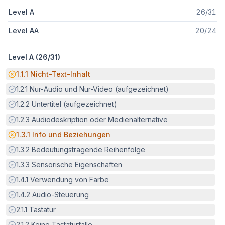
Level A
26
/
31
Level AA
20
/
24
Level A (
26
/
31
)
Potenzielle Barriere:
1.1.1
Nicht-Text-Inhalt
Erfüllt:
1.2.1
Nur-Audio und Nur-Video (aufgezeichnet)
Erfüllt:
1.2.2
Untertitel (aufgezeichnet)
Erfüllt:
1.2.3
Audiodeskription oder Medienalternative
Potenzielle Barriere:
1.3.1
Info und Beziehungen
Erfüllt:
1.3.2
Bedeutungstragende Reihenfolge
Erfüllt:
1.3.3
Sensorische Eigenschaften
Erfüllt:
1.4.1
Verwendung von Farbe
Erfüllt:
1.4.2
Audio-Steuerung
Erfüllt:
2.1.1
Tastatur
Erfüllt:
2.1.2
Keine Tastaturfalle