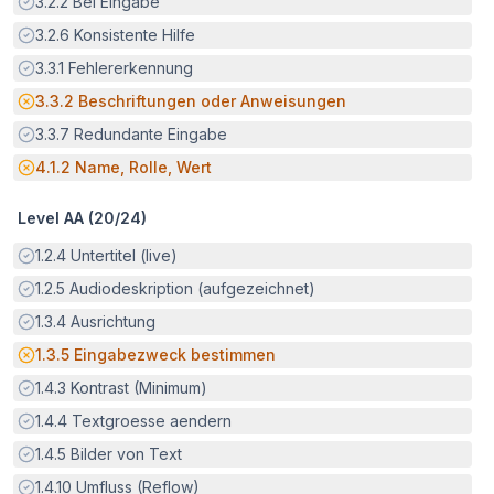
Erfüllt:
3.2.2
Bei Eingabe
Erfüllt:
3.2.6
Konsistente Hilfe
Erfüllt:
3.3.1
Fehlererkennung
Potenzielle Barriere:
3.3.2
Beschriftungen oder Anweisungen
Erfüllt:
3.3.7
Redundante Eingabe
Potenzielle Barriere:
4.1.2
Name, Rolle, Wert
Level AA (
20
/
24
)
Erfüllt:
1.2.4
Untertitel (live)
Erfüllt:
1.2.5
Audiodeskription (aufgezeichnet)
Erfüllt:
1.3.4
Ausrichtung
Potenzielle Barriere:
1.3.5
Eingabezweck bestimmen
Erfüllt:
1.4.3
Kontrast (Minimum)
Erfüllt:
1.4.4
Textgroesse aendern
Erfüllt:
1.4.5
Bilder von Text
Erfüllt:
1.4.10
Umfluss (Reflow)