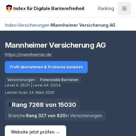
Zum Hauptinhalt springen
Index für Digitale Barrierefreiheit
Ranking
Index
›
Versicherungen
›
Mannheimer Versicherung AG
Score lädt
Mannheimer Versicherung AG
(öffnet in neuem Tab)
https://mannheimer.de
Profil übernehmen & Probleme beheben
Versicherungen
Potenzielle Barrieren
Level A:
26/31
| Level AA:
20/24
Letzter Scan:
24. März 2026
Rang
7268
von
15030
#
Branche:
Rang
327
von
820
in
Versicherungen
Website jetzt prüfen →