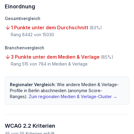
Einordnung
Gesamtvergleich
1 Punkte unter dem Durchschnitt
(
83
%)
Rang
8442
von
15030
Branchenvergleich
3 Punkte unter dem Medien & Verlage
(
85
%)
Rang
515
von
784
in Medien & Verlage
Regionaler Vergleich:
Wie andere
Medien & Verlage
-
Profile in
Berlin
abschneiden (anonyme Score-
Ranges).
Zum regionalen
Medien & Verlage
-Cluster →
WCAG 2.2 Kriterien
45
von
55
Kriterien erfüllt