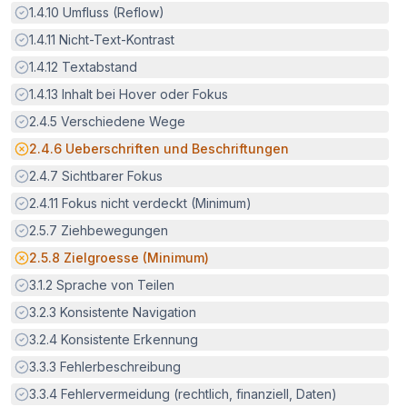
Erfüllt:
1.4.10
Umfluss (Reflow)
Erfüllt:
1.4.11
Nicht-Text-Kontrast
Erfüllt:
1.4.12
Textabstand
Erfüllt:
1.4.13
Inhalt bei Hover oder Fokus
Erfüllt:
2.4.5
Verschiedene Wege
Potenzielle Barriere:
2.4.6
Ueberschriften und Beschriftungen
Erfüllt:
2.4.7
Sichtbarer Fokus
Erfüllt:
2.4.11
Fokus nicht verdeckt (Minimum)
Erfüllt:
2.5.7
Ziehbewegungen
Potenzielle Barriere:
2.5.8
Zielgroesse (Minimum)
Erfüllt:
3.1.2
Sprache von Teilen
Erfüllt:
3.2.3
Konsistente Navigation
Erfüllt:
3.2.4
Konsistente Erkennung
Erfüllt:
3.3.3
Fehlerbeschreibung
Erfüllt:
3.3.4
Fehlervermeidung (rechtlich, finanziell, Daten)