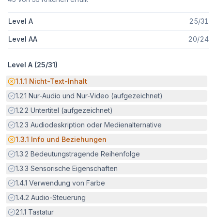
Level A
25
/
31
Level AA
20
/
24
Level A (
25
/
31
)
Potenzielle Barriere:
1.1.1
Nicht-Text-Inhalt
Erfüllt:
1.2.1
Nur-Audio und Nur-Video (aufgezeichnet)
Erfüllt:
1.2.2
Untertitel (aufgezeichnet)
Erfüllt:
1.2.3
Audiodeskription oder Medienalternative
Potenzielle Barriere:
1.3.1
Info und Beziehungen
Erfüllt:
1.3.2
Bedeutungstragende Reihenfolge
Erfüllt:
1.3.3
Sensorische Eigenschaften
Erfüllt:
1.4.1
Verwendung von Farbe
Erfüllt:
1.4.2
Audio-Steuerung
Erfüllt:
2.1.1
Tastatur