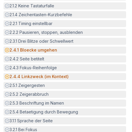
Erfüllt:
2.1.2
Keine Tastaturfalle
Erfüllt:
2.1.4
Zeichentasten-Kurzbefehle
Erfüllt:
2.2.1
Timing einstellbar
Erfüllt:
2.2.2
Pausieren, stoppen, ausblenden
Erfüllt:
2.3.1
Drei Blitze oder Schwellwert
Potenzielle Barriere:
2.4.1
Bloecke umgehen
Erfüllt:
2.4.2
Seite betitelt
Erfüllt:
2.4.3
Fokus-Reihenfolge
Potenzielle Barriere:
2.4.4
Linkzweck (im Kontext)
Erfüllt:
2.5.1
Zeigergesten
Erfüllt:
2.5.2
Zeigerabbruch
Erfüllt:
2.5.3
Beschriftung im Namen
Erfüllt:
2.5.4
Betaetigung durch Bewegung
Erfüllt:
3.1.1
Sprache der Seite
Erfüllt:
3.2.1
Bei Fokus