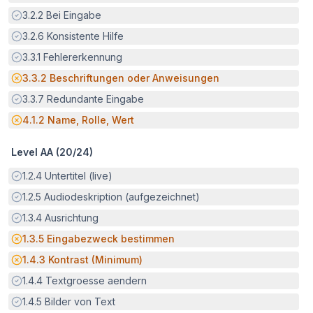
Erfüllt:
3.2.2
Bei Eingabe
Erfüllt:
3.2.6
Konsistente Hilfe
Erfüllt:
3.3.1
Fehlererkennung
Potenzielle Barriere:
3.3.2
Beschriftungen oder Anweisungen
Erfüllt:
3.3.7
Redundante Eingabe
Potenzielle Barriere:
4.1.2
Name, Rolle, Wert
Level AA (
20
/
24
)
Erfüllt:
1.2.4
Untertitel (live)
Erfüllt:
1.2.5
Audiodeskription (aufgezeichnet)
Erfüllt:
1.3.4
Ausrichtung
Potenzielle Barriere:
1.3.5
Eingabezweck bestimmen
Potenzielle Barriere:
1.4.3
Kontrast (Minimum)
Erfüllt:
1.4.4
Textgroesse aendern
Erfüllt:
1.4.5
Bilder von Text