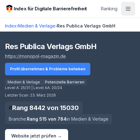
Zum Hauptinhalt springen
Index für Digitale Barrierefreiheit
Ranking
Index
›
Medien & Verlage
›
Res Publica Verlags GmbH
Score lädt
Res Publica Verlags GmbH
(öffnet in neuem Tab)
https://monopol-magazin.de
Profil übernehmen & Probleme beheben
Medien & Verlage
Potenzielle Barrieren
Level A:
25/31
| Level AA:
20/24
Letzter Scan:
23. März 2026
Rang
8442
von
15030
#
Branche:
Rang
515
von
784
in
Medien & Verlage
Website jetzt prüfen →