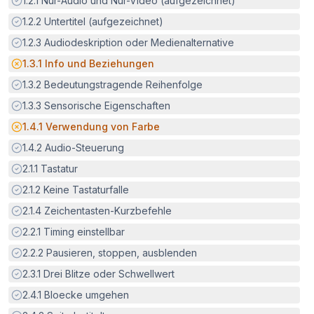
1.2.1
Nur-Audio und Nur-Video (aufgezeichnet)
Erfüllt:
1.2.2
Untertitel (aufgezeichnet)
Erfüllt:
1.2.3
Audiodeskription oder Medienalternative
Potenzielle Barriere:
1.3.1
Info und Beziehungen
Erfüllt:
1.3.2
Bedeutungstragende Reihenfolge
Erfüllt:
1.3.3
Sensorische Eigenschaften
Potenzielle Barriere:
1.4.1
Verwendung von Farbe
Erfüllt:
1.4.2
Audio-Steuerung
Erfüllt:
2.1.1
Tastatur
Erfüllt:
2.1.2
Keine Tastaturfalle
Erfüllt:
2.1.4
Zeichentasten-Kurzbefehle
Erfüllt:
2.2.1
Timing einstellbar
Erfüllt:
2.2.2
Pausieren, stoppen, ausblenden
Erfüllt:
2.3.1
Drei Blitze oder Schwellwert
Erfüllt:
2.4.1
Bloecke umgehen