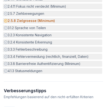
Erfüllt:
2.4.11
Fokus nicht verdeckt (Minimum)
Erfüllt:
2.5.7
Ziehbewegungen
Potenzielle Barriere:
2.5.8
Zielgroesse (Minimum)
Erfüllt:
3.1.2
Sprache von Teilen
Erfüllt:
3.2.3
Konsistente Navigation
Erfüllt:
3.2.4
Konsistente Erkennung
Erfüllt:
3.3.3
Fehlerbeschreibung
Erfüllt:
3.3.4
Fehlervermeidung (rechtlich, finanziell, Daten)
Erfüllt:
3.3.8
Barrierefreie Authentifizierung (Minimum)
Erfüllt:
4.1.3
Statusmeldungen
Verbesserungstipps
Empfehlungen basierend auf den nicht-erfüllten Kriterien