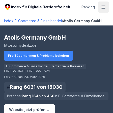
Zum Hauptinhalt springen
Index für Digitale Barrierefreiheit
Ranking
Index
›
E-Commerce & Einzelhandel
›
Atolls Germany GmbH
Score lädt
Atolls Germany GmbH
(öffnet in neuem Tab)
https://mydealz.de
Profil übernehmen & Probleme beheben
E-Commerce & Einzelhandel
Potenzielle Barrieren
Level A:
25/31
| Level AA:
22/24
Letzter Scan:
23. März 2026
Rang
6031
von
15030
#
Branche:
Rang
164
von
460
in
E-Commerce & Einzelhandel
Website jetzt prüfen →