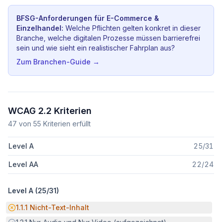
BFSG-Anforderungen für
E-Commerce &
Einzelhandel
:
Welche Pflichten gelten konkret in dieser
Branche, welche digitalen Prozesse müssen barrierefrei
sein und wie sieht ein realistischer Fahrplan aus?
Zum Branchen-Guide →
WCAG 2.2 Kriterien
47
von
55
Kriterien erfüllt
Level A
25
/
31
Level AA
22
/
24
Level A (
25
/
31
)
Potenzielle Barriere:
1.1.1
Nicht-Text-Inhalt
Erfüllt: