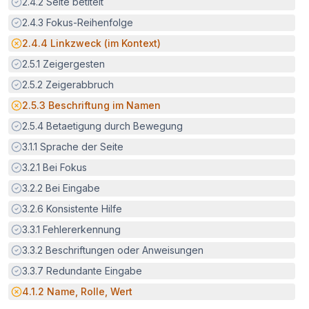
Erfüllt:
2.4.2
Seite betitelt
Erfüllt:
2.4.3
Fokus-Reihenfolge
Potenzielle Barriere:
2.4.4
Linkzweck (im Kontext)
Erfüllt:
2.5.1
Zeigergesten
Erfüllt:
2.5.2
Zeigerabbruch
Potenzielle Barriere:
2.5.3
Beschriftung im Namen
Erfüllt:
2.5.4
Betaetigung durch Bewegung
Erfüllt:
3.1.1
Sprache der Seite
Erfüllt:
3.2.1
Bei Fokus
Erfüllt:
3.2.2
Bei Eingabe
Erfüllt:
3.2.6
Konsistente Hilfe
Erfüllt:
3.3.1
Fehlererkennung
Erfüllt:
3.3.2
Beschriftungen oder Anweisungen
Erfüllt:
3.3.7
Redundante Eingabe
Potenzielle Barriere:
4.1.2
Name, Rolle, Wert