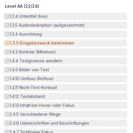
Level AA (
22
/
24
)
Erfüllt:
1.2.4
Untertitel (live)
Erfüllt:
1.2.5
Audiodeskription (aufgezeichnet)
Erfüllt:
1.3.4
Ausrichtung
Potenzielle Barriere:
1.3.5
Eingabezweck bestimmen
Erfüllt:
1.4.3
Kontrast (Minimum)
Erfüllt:
1.4.4
Textgroesse aendern
Erfüllt:
1.4.5
Bilder von Text
Erfüllt:
1.4.10
Umfluss (Reflow)
Erfüllt:
1.4.11
Nicht-Text-Kontrast
Erfüllt:
1.4.12
Textabstand
Erfüllt:
1.4.13
Inhalt bei Hover oder Fokus
Erfüllt:
2.4.5
Verschiedene Wege
Erfüllt:
2.4.6
Ueberschriften und Beschriftungen
Erfüllt:
2.4.7
Sichtbarer Fokus