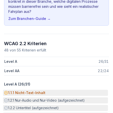
konkret in dieser Branche, welche digitalen Prozesse
müssen barrierefrei sein und wie sieht ein realistischer
Fahrplan aus?
Zum Branchen-Guide →
WCAG 2.2 Kriterien
48
von
55
Kriterien erfüllt
Level A
26
/
31
Level AA
22
/
24
Level A (
26
/
31
)
Potenzielle Barriere:
1.1.1
Nicht-Text-Inhalt
Erfüllt:
1.2.1
Nur-Audio und Nur-Video (aufgezeichnet)
Erfüllt:
1.2.2
Untertitel (aufgezeichnet)