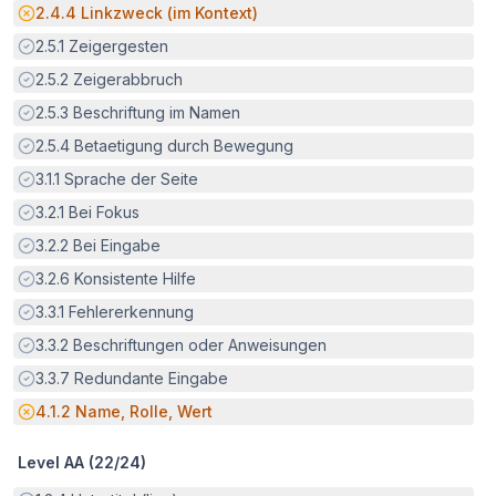
Potenzielle Barriere:
2.4.4
Linkzweck (im Kontext)
Erfüllt:
2.5.1
Zeigergesten
Erfüllt:
2.5.2
Zeigerabbruch
Erfüllt:
2.5.3
Beschriftung im Namen
Erfüllt:
2.5.4
Betaetigung durch Bewegung
Erfüllt:
3.1.1
Sprache der Seite
Erfüllt:
3.2.1
Bei Fokus
Erfüllt:
3.2.2
Bei Eingabe
Erfüllt:
3.2.6
Konsistente Hilfe
Erfüllt:
3.3.1
Fehlererkennung
Erfüllt:
3.3.2
Beschriftungen oder Anweisungen
Erfüllt:
3.3.7
Redundante Eingabe
Potenzielle Barriere:
4.1.2
Name, Rolle, Wert
Level AA (
22
/
24
)