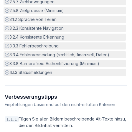
Erfüllt:
2.5.7
Ziehbewegungen
Erfüllt:
2.5.8
Zielgroesse (Minimum)
Erfüllt:
3.1.2
Sprache von Teilen
Erfüllt:
3.2.3
Konsistente Navigation
Erfüllt:
3.2.4
Konsistente Erkennung
Erfüllt:
3.3.3
Fehlerbeschreibung
Erfüllt:
3.3.4
Fehlervermeidung (rechtlich, finanziell, Daten)
Erfüllt:
3.3.8
Barrierefreie Authentifizierung (Minimum)
Erfüllt:
4.1.3
Statusmeldungen
Verbesserungstipps
Empfehlungen basierend auf den nicht-erfüllten Kriterien
Fügen Sie allen Bildern beschreibende Alt-Texte hinzu,
1.1.1
die den Bildinhalt vermitteln.