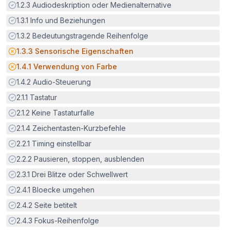
Erfüllt:
1.2.3
Audiodeskription oder Medienalternative
Erfüllt:
1.3.1
Info und Beziehungen
Erfüllt:
1.3.2
Bedeutungstragende Reihenfolge
Potenzielle Barriere:
1.3.3
Sensorische Eigenschaften
Potenzielle Barriere:
1.4.1
Verwendung von Farbe
Erfüllt:
1.4.2
Audio-Steuerung
Erfüllt:
2.1.1
Tastatur
Erfüllt:
2.1.2
Keine Tastaturfalle
Erfüllt:
2.1.4
Zeichentasten-Kurzbefehle
Erfüllt:
2.2.1
Timing einstellbar
Erfüllt:
2.2.2
Pausieren, stoppen, ausblenden
Erfüllt:
2.3.1
Drei Blitze oder Schwellwert
Erfüllt:
2.4.1
Bloecke umgehen
Erfüllt:
2.4.2
Seite betitelt
Erfüllt:
2.4.3
Fokus-Reihenfolge