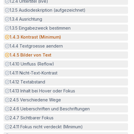
Erfüllt:
1.2.4
Untertitel (live)
Erfüllt:
1.2.5
Audiodeskription (aufgezeichnet)
Erfüllt:
1.3.4
Ausrichtung
Erfüllt:
1.3.5
Eingabezweck bestimmen
Potenzielle Barriere:
1.4.3
Kontrast (Minimum)
Erfüllt:
1.4.4
Textgroesse aendern
Potenzielle Barriere:
1.4.5
Bilder von Text
Erfüllt:
1.4.10
Umfluss (Reflow)
Erfüllt:
1.4.11
Nicht-Text-Kontrast
Erfüllt:
1.4.12
Textabstand
Erfüllt:
1.4.13
Inhalt bei Hover oder Fokus
Erfüllt:
2.4.5
Verschiedene Wege
Erfüllt:
2.4.6
Ueberschriften und Beschriftungen
Erfüllt:
2.4.7
Sichtbarer Fokus
Erfüllt:
2.4.11
Fokus nicht verdeckt (Minimum)