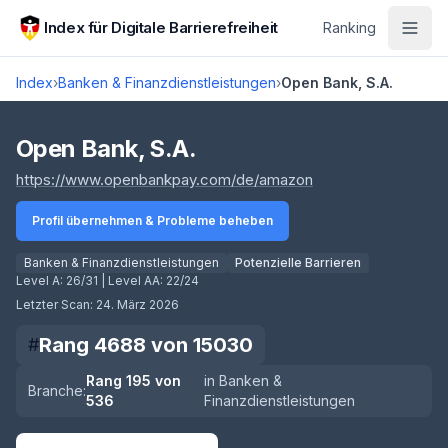
Zum Hauptinhalt springen
Index für Digitale Barrierefreiheit
Ranking
Index
›
Banken & Finanzdienstleistungen
›
Open Bank, S.A.
Score lädt
Open Bank, S.A.
(öffnet in neuem Ta
https://www.openbankpay.com/de/amazon
Profil übernehmen & Probleme beheben
Banken & Finanzdienstleistungen
Potenzielle Barrieren
Level A:
26/31
| Level AA:
22/24
Letzter Scan:
24. März 2026
Rang
4688
von
15030
#
Rang
195
von
in
Banken &
Branche:
536
Finanzdienstleistungen