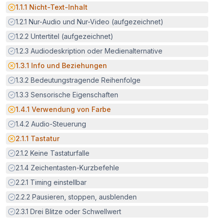
Potenzielle Barriere:
1.1.1
Nicht-Text-Inhalt
Erfüllt:
1.2.1
Nur-Audio und Nur-Video (aufgezeichnet)
Erfüllt:
1.2.2
Untertitel (aufgezeichnet)
Erfüllt:
1.2.3
Audiodeskription oder Medienalternative
Potenzielle Barriere:
1.3.1
Info und Beziehungen
Erfüllt:
1.3.2
Bedeutungstragende Reihenfolge
Erfüllt:
1.3.3
Sensorische Eigenschaften
Potenzielle Barriere:
1.4.1
Verwendung von Farbe
Erfüllt:
1.4.2
Audio-Steuerung
Potenzielle Barriere:
2.1.1
Tastatur
Erfüllt:
2.1.2
Keine Tastaturfalle
Erfüllt:
2.1.4
Zeichentasten-Kurzbefehle
Erfüllt:
2.2.1
Timing einstellbar
Erfüllt:
2.2.2
Pausieren, stoppen, ausblenden
Erfüllt:
2.3.1
Drei Blitze oder Schwellwert