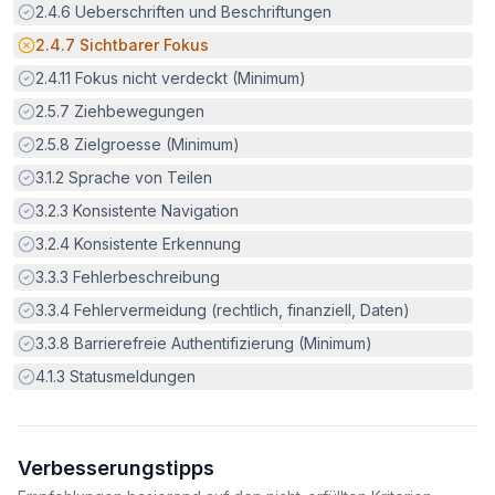
Erfüllt:
2.4.6
Ueberschriften und Beschriftungen
Potenzielle Barriere:
2.4.7
Sichtbarer Fokus
Erfüllt:
2.4.11
Fokus nicht verdeckt (Minimum)
Erfüllt:
2.5.7
Ziehbewegungen
Erfüllt:
2.5.8
Zielgroesse (Minimum)
Erfüllt:
3.1.2
Sprache von Teilen
Erfüllt:
3.2.3
Konsistente Navigation
Erfüllt:
3.2.4
Konsistente Erkennung
Erfüllt:
3.3.3
Fehlerbeschreibung
Erfüllt:
3.3.4
Fehlervermeidung (rechtlich, finanziell, Daten)
Erfüllt:
3.3.8
Barrierefreie Authentifizierung (Minimum)
Erfüllt:
4.1.3
Statusmeldungen
Verbesserungstipps