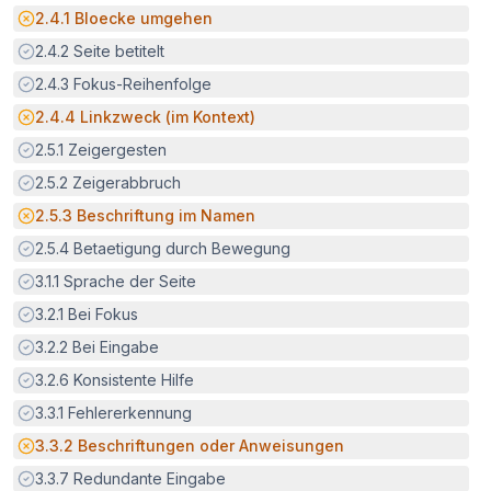
Potenzielle Barriere:
2.4.1
Bloecke umgehen
Erfüllt:
2.4.2
Seite betitelt
Erfüllt:
2.4.3
Fokus-Reihenfolge
Potenzielle Barriere:
2.4.4
Linkzweck (im Kontext)
Erfüllt:
2.5.1
Zeigergesten
Erfüllt:
2.5.2
Zeigerabbruch
Potenzielle Barriere:
2.5.3
Beschriftung im Namen
Erfüllt:
2.5.4
Betaetigung durch Bewegung
Erfüllt:
3.1.1
Sprache der Seite
Erfüllt:
3.2.1
Bei Fokus
Erfüllt:
3.2.2
Bei Eingabe
Erfüllt:
3.2.6
Konsistente Hilfe
Erfüllt:
3.3.1
Fehlererkennung
Potenzielle Barriere:
3.3.2
Beschriftungen oder Anweisungen
Erfüllt:
3.3.7
Redundante Eingabe