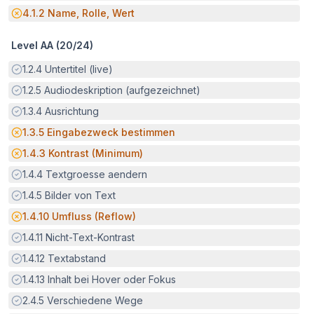
Potenzielle Barriere:
4.1.2
Name, Rolle, Wert
Level AA (
20
/
24
)
Erfüllt:
1.2.4
Untertitel (live)
Erfüllt:
1.2.5
Audiodeskription (aufgezeichnet)
Erfüllt:
1.3.4
Ausrichtung
Potenzielle Barriere:
1.3.5
Eingabezweck bestimmen
Potenzielle Barriere:
1.4.3
Kontrast (Minimum)
Erfüllt:
1.4.4
Textgroesse aendern
Erfüllt:
1.4.5
Bilder von Text
Potenzielle Barriere:
1.4.10
Umfluss (Reflow)
Erfüllt:
1.4.11
Nicht-Text-Kontrast
Erfüllt:
1.4.12
Textabstand
Erfüllt:
1.4.13
Inhalt bei Hover oder Fokus
Erfüllt:
2.4.5
Verschiedene Wege