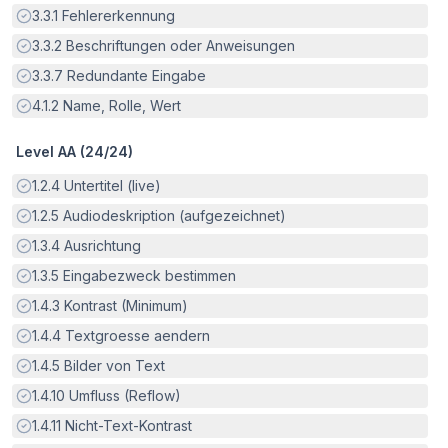
Erfüllt:
3.3.1
Fehlererkennung
Erfüllt:
3.3.2
Beschriftungen oder Anweisungen
Erfüllt:
3.3.7
Redundante Eingabe
Erfüllt:
4.1.2
Name, Rolle, Wert
Level AA (
24
/
24
)
Erfüllt:
1.2.4
Untertitel (live)
Erfüllt:
1.2.5
Audiodeskription (aufgezeichnet)
Erfüllt:
1.3.4
Ausrichtung
Erfüllt:
1.3.5
Eingabezweck bestimmen
Erfüllt:
1.4.3
Kontrast (Minimum)
Erfüllt:
1.4.4
Textgroesse aendern
Erfüllt:
1.4.5
Bilder von Text
Erfüllt:
1.4.10
Umfluss (Reflow)
Erfüllt:
1.4.11
Nicht-Text-Kontrast