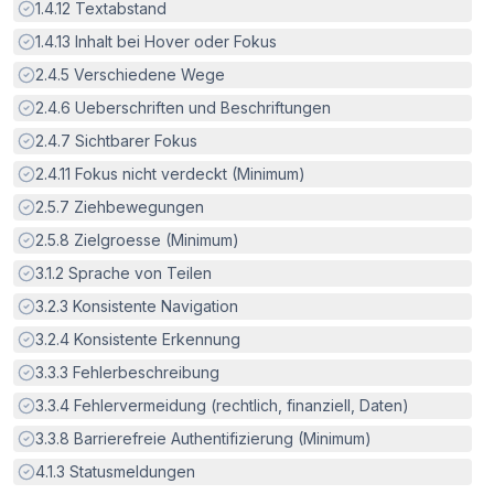
Erfüllt:
1.4.12
Textabstand
Erfüllt:
1.4.13
Inhalt bei Hover oder Fokus
Erfüllt:
2.4.5
Verschiedene Wege
Erfüllt:
2.4.6
Ueberschriften und Beschriftungen
Erfüllt:
2.4.7
Sichtbarer Fokus
Erfüllt:
2.4.11
Fokus nicht verdeckt (Minimum)
Erfüllt:
2.5.7
Ziehbewegungen
Erfüllt:
2.5.8
Zielgroesse (Minimum)
Erfüllt:
3.1.2
Sprache von Teilen
Erfüllt:
3.2.3
Konsistente Navigation
Erfüllt:
3.2.4
Konsistente Erkennung
Erfüllt:
3.3.3
Fehlerbeschreibung
Erfüllt:
3.3.4
Fehlervermeidung (rechtlich, finanziell, Daten)
Erfüllt:
3.3.8
Barrierefreie Authentifizierung (Minimum)
Erfüllt:
4.1.3
Statusmeldungen