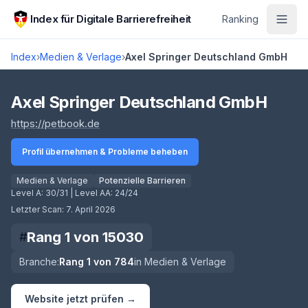
Zum Hauptinhalt springen
Index für Digitale Barrierefreiheit
Ranking
Index
›
Medien & Verlage
›
Axel Springer Deutschland GmbH
Score lädt
Axel Springer Deutschland GmbH
(öffnet in neuem Tab)
https://petbook.de
Profil übernehmen & Probleme beheben
Medien & Verlage
Potenzielle Barrieren
Level A:
30/31
| Level AA:
24/24
Letzter Scan:
7. April 2026
Rang
1
von
15030
#
Branche:
Rang
1
von
784
in
Medien & Verlage
Website jetzt prüfen →