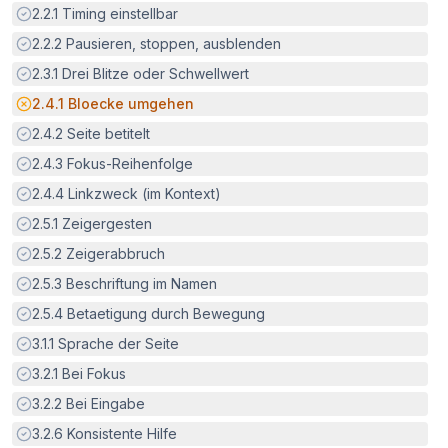
Erfüllt:
2.2.1
Timing einstellbar
Erfüllt:
2.2.2
Pausieren, stoppen, ausblenden
Erfüllt:
2.3.1
Drei Blitze oder Schwellwert
Potenzielle Barriere:
2.4.1
Bloecke umgehen
Erfüllt:
2.4.2
Seite betitelt
Erfüllt:
2.4.3
Fokus-Reihenfolge
Erfüllt:
2.4.4
Linkzweck (im Kontext)
Erfüllt:
2.5.1
Zeigergesten
Erfüllt:
2.5.2
Zeigerabbruch
Erfüllt:
2.5.3
Beschriftung im Namen
Erfüllt:
2.5.4
Betaetigung durch Bewegung
Erfüllt:
3.1.1
Sprache der Seite
Erfüllt:
3.2.1
Bei Fokus
Erfüllt:
3.2.2
Bei Eingabe
Erfüllt:
3.2.6
Konsistente Hilfe