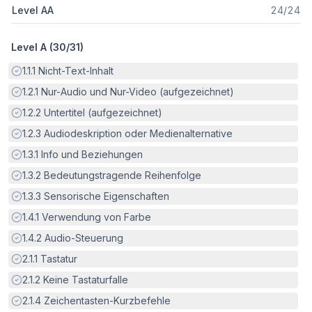
Level AA
24
/
24
Level A (
30
/
31
)
Erfüllt:
1.1.1
Nicht-Text-Inhalt
Erfüllt:
1.2.1
Nur-Audio und Nur-Video (aufgezeichnet)
Erfüllt:
1.2.2
Untertitel (aufgezeichnet)
Erfüllt:
1.2.3
Audiodeskription oder Medienalternative
Erfüllt:
1.3.1
Info und Beziehungen
Erfüllt:
1.3.2
Bedeutungstragende Reihenfolge
Erfüllt:
1.3.3
Sensorische Eigenschaften
Erfüllt:
1.4.1
Verwendung von Farbe
Erfüllt:
1.4.2
Audio-Steuerung
Erfüllt:
2.1.1
Tastatur
Erfüllt:
2.1.2
Keine Tastaturfalle
Erfüllt:
2.1.4
Zeichentasten-Kurzbefehle