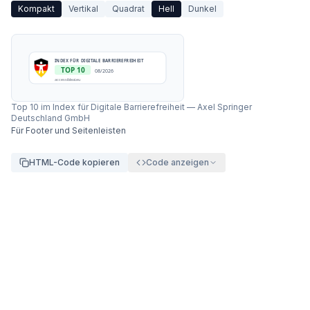
Kompakt
Vertikal
Quadrat
Hell
Dunkel
INDEX FÜR DIGITALE BARRIEREFREIHEIT
TOP 10
08/2026
accessibleai.eu
Top 10 im Index für Digitale Barrierefreiheit
—
Axel Springer
Deutschland GmbH
Für Footer und Seitenleisten
HTML-Code kopieren
Code anzeigen