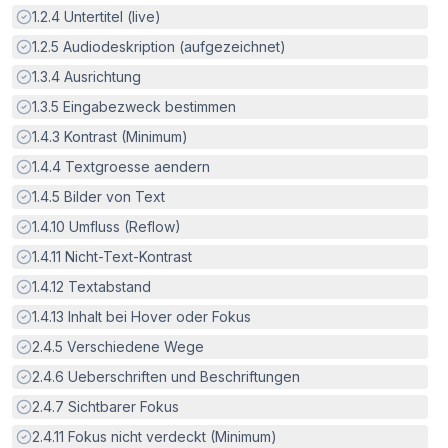
Erfüllt:
1.2.4
Untertitel (live)
Erfüllt:
1.2.5
Audiodeskription (aufgezeichnet)
Erfüllt:
1.3.4
Ausrichtung
Erfüllt:
1.3.5
Eingabezweck bestimmen
Erfüllt:
1.4.3
Kontrast (Minimum)
Erfüllt:
1.4.4
Textgroesse aendern
Erfüllt:
1.4.5
Bilder von Text
Erfüllt:
1.4.10
Umfluss (Reflow)
Erfüllt:
1.4.11
Nicht-Text-Kontrast
Erfüllt:
1.4.12
Textabstand
Erfüllt:
1.4.13
Inhalt bei Hover oder Fokus
Erfüllt:
2.4.5
Verschiedene Wege
Erfüllt:
2.4.6
Ueberschriften und Beschriftungen
Erfüllt:
2.4.7
Sichtbarer Fokus
Erfüllt:
2.4.11
Fokus nicht verdeckt (Minimum)