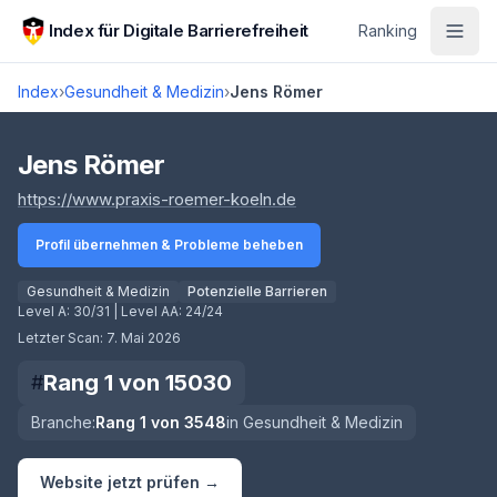
Zum Hauptinhalt springen
Index für Digitale Barrierefreiheit
Ranking
Index
›
Gesundheit & Medizin
›
Jens Römer
Score lädt
Jens Römer
(öffnet in neuem Tab)
https://www.praxis-roemer-koeln.de
Profil übernehmen & Probleme beheben
Gesundheit & Medizin
Potenzielle Barrieren
Level A:
30/31
| Level AA:
24/24
Letzter Scan:
7. Mai 2026
Rang
1
von
15030
#
Branche:
Rang
1
von
3548
in
Gesundheit & Medizin
Website jetzt prüfen →