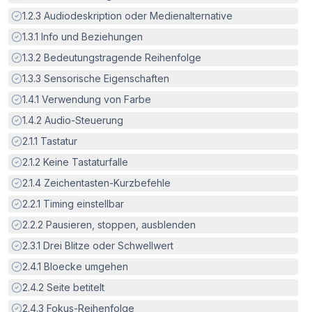
Erfüllt:
1.2.3
Audiodeskription oder Medienalternative
Erfüllt:
1.3.1
Info und Beziehungen
Erfüllt:
1.3.2
Bedeutungstragende Reihenfolge
Erfüllt:
1.3.3
Sensorische Eigenschaften
Erfüllt:
1.4.1
Verwendung von Farbe
Erfüllt:
1.4.2
Audio-Steuerung
Erfüllt:
2.1.1
Tastatur
Erfüllt:
2.1.2
Keine Tastaturfalle
Erfüllt:
2.1.4
Zeichentasten-Kurzbefehle
Erfüllt:
2.2.1
Timing einstellbar
Erfüllt:
2.2.2
Pausieren, stoppen, ausblenden
Erfüllt:
2.3.1
Drei Blitze oder Schwellwert
Erfüllt:
2.4.1
Bloecke umgehen
Erfüllt:
2.4.2
Seite betitelt
Erfüllt:
2.4.3
Fokus-Reihenfolge