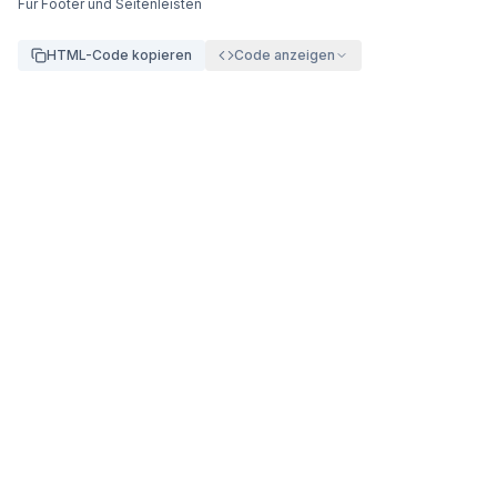
Für Footer und Seitenleisten
HTML-Code kopieren
Code anzeigen