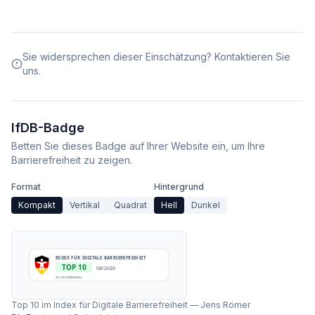
Sie widersprechen dieser Einschätzung? Kontaktieren Sie
uns.
IfDB-Badge
Betten Sie dieses Badge auf Ihrer Website ein, um Ihre
Barrierefreiheit zu zeigen.
Format
Hintergrund
Kompakt
Vertikal
Quadrat
Hell
Dunkel
INDEX FÜR DIGITALE BARRIEREFREIHEIT
TOP 10
08/2026
accessibleai.eu
Top 10 im Index für Digitale Barrierefreiheit
—
Jens Römer