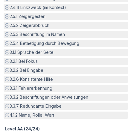
Erfüllt:
2.4.4
Linkzweck (im Kontext)
Erfüllt:
2.5.1
Zeigergesten
Erfüllt:
2.5.2
Zeigerabbruch
Erfüllt:
2.5.3
Beschriftung im Namen
Erfüllt:
2.5.4
Betaetigung durch Bewegung
Erfüllt:
3.1.1
Sprache der Seite
Erfüllt:
3.2.1
Bei Fokus
Erfüllt:
3.2.2
Bei Eingabe
Erfüllt:
3.2.6
Konsistente Hilfe
Erfüllt:
3.3.1
Fehlererkennung
Erfüllt:
3.3.2
Beschriftungen oder Anweisungen
Erfüllt:
3.3.7
Redundante Eingabe
Erfüllt:
4.1.2
Name, Rolle, Wert
Level AA (
24
/
24
)