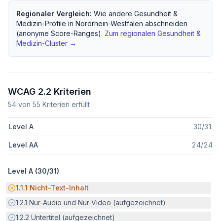
Regionaler Vergleich:
Wie andere
Gesundheit &
Medizin
-Profile in
Nordrhein-Westfalen
abschneiden
(anonyme Score-Ranges).
Zum regionalen
Gesundheit &
Medizin
-Cluster →
WCAG 2.2 Kriterien
54
von
55
Kriterien erfüllt
Level A
30
/
31
Level AA
24
/
24
Level A (
30
/
31
)
Potenzielle Barriere:
1.1.1
Nicht-Text-Inhalt
Erfüllt:
1.2.1
Nur-Audio und Nur-Video (aufgezeichnet)
Erfüllt:
1.2.2
Untertitel (aufgezeichnet)