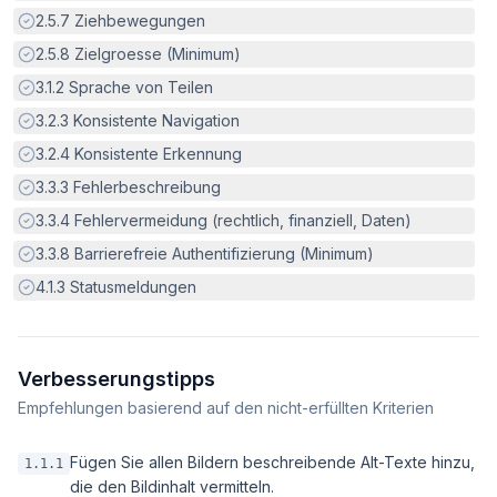
Erfüllt:
2.5.7
Ziehbewegungen
Erfüllt:
2.5.8
Zielgroesse (Minimum)
Erfüllt:
3.1.2
Sprache von Teilen
Erfüllt:
3.2.3
Konsistente Navigation
Erfüllt:
3.2.4
Konsistente Erkennung
Erfüllt:
3.3.3
Fehlerbeschreibung
Erfüllt:
3.3.4
Fehlervermeidung (rechtlich, finanziell, Daten)
Erfüllt:
3.3.8
Barrierefreie Authentifizierung (Minimum)
Erfüllt:
4.1.3
Statusmeldungen
Verbesserungstipps
Empfehlungen basierend auf den nicht-erfüllten Kriterien
Fügen Sie allen Bildern beschreibende Alt-Texte hinzu,
1.1.1
die den Bildinhalt vermitteln.