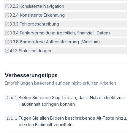
Erfüllt:
3.2.3
Konsistente Navigation
Erfüllt:
3.2.4
Konsistente Erkennung
Erfüllt:
3.3.3
Fehlerbeschreibung
Erfüllt:
3.3.4
Fehlervermeidung (rechtlich, finanziell, Daten)
Erfüllt:
3.3.8
Barrierefreie Authentifizierung (Minimum)
Erfüllt:
4.1.3
Statusmeldungen
Verbesserungstipps
Empfehlungen basierend auf den nicht-erfüllten Kriterien
Bieten Sie einen Skip-Link an, damit Nutzer direkt zum
2.4.1
Hauptinhalt springen können.
Fügen Sie allen Bildern beschreibende Alt-Texte hinzu,
1.1.1
die den Bildinhalt vermitteln.