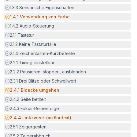
Erfüllt:
1.3.3
Sensorische Eigenschaften
Potenzielle Barriere:
1.4.1
Verwendung von Farbe
Erfüllt:
1.4.2
Audio-Steuerung
Erfüllt:
2.1.1
Tastatur
Erfüllt:
2.1.2
Keine Tastaturfalle
Erfüllt:
2.1.4
Zeichentasten-Kurzbefehle
Erfüllt:
2.2.1
Timing einstellbar
Erfüllt:
2.2.2
Pausieren, stoppen, ausblenden
Erfüllt:
2.3.1
Drei Blitze oder Schwellwert
Potenzielle Barriere:
2.4.1
Bloecke umgehen
Erfüllt:
2.4.2
Seite betitelt
Erfüllt:
2.4.3
Fokus-Reihenfolge
Potenzielle Barriere:
2.4.4
Linkzweck (im Kontext)
Erfüllt:
2.5.1
Zeigergesten
Erfüllt:
2.5.2
Zeigerabbruch