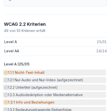
WCAG 2.2 Kriterien
49
von
55
Kriterien erfüllt
Level A
25
/
31
Level AA
24
/
24
Level A (
25
/
31
)
Potenzielle Barriere:
1.1.1
Nicht-Text-Inhalt
Erfüllt:
1.2.1
Nur-Audio und Nur-Video (aufgezeichnet)
Erfüllt:
1.2.2
Untertitel (aufgezeichnet)
Erfüllt:
1.2.3
Audiodeskription oder Medienalternative
Potenzielle Barriere:
1.3.1
Info und Beziehungen
Erfüllt:
1.3.2
Bedeutungstragende Reihenfolge