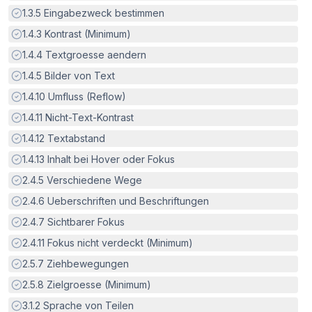
Erfüllt:
1.3.5
Eingabezweck bestimmen
Erfüllt:
1.4.3
Kontrast (Minimum)
Erfüllt:
1.4.4
Textgroesse aendern
Erfüllt:
1.4.5
Bilder von Text
Erfüllt:
1.4.10
Umfluss (Reflow)
Erfüllt:
1.4.11
Nicht-Text-Kontrast
Erfüllt:
1.4.12
Textabstand
Erfüllt:
1.4.13
Inhalt bei Hover oder Fokus
Erfüllt:
2.4.5
Verschiedene Wege
Erfüllt:
2.4.6
Ueberschriften und Beschriftungen
Erfüllt:
2.4.7
Sichtbarer Fokus
Erfüllt:
2.4.11
Fokus nicht verdeckt (Minimum)
Erfüllt:
2.5.7
Ziehbewegungen
Erfüllt:
2.5.8
Zielgroesse (Minimum)
Erfüllt:
3.1.2
Sprache von Teilen