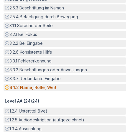
Erfüllt:
2.5.3
Beschriftung im Namen
Erfüllt:
2.5.4
Betaetigung durch Bewegung
Erfüllt:
3.1.1
Sprache der Seite
Erfüllt:
3.2.1
Bei Fokus
Erfüllt:
3.2.2
Bei Eingabe
Erfüllt:
3.2.6
Konsistente Hilfe
Erfüllt:
3.3.1
Fehlererkennung
Erfüllt:
3.3.2
Beschriftungen oder Anweisungen
Erfüllt:
3.3.7
Redundante Eingabe
Potenzielle Barriere:
4.1.2
Name, Rolle, Wert
Level AA (
24
/
24
)
Erfüllt:
1.2.4
Untertitel (live)
Erfüllt:
1.2.5
Audiodeskription (aufgezeichnet)
Erfüllt:
1.3.4
Ausrichtung