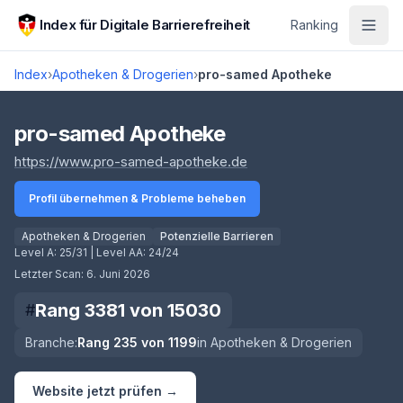
Zum Hauptinhalt springen
Index für Digitale Barrierefreiheit
Ranking
Index
›
Apotheken & Drogerien
›
pro-samed Apotheke
Score lädt
pro-samed Apotheke
(öffnet in neuem Tab)
https://www.pro-samed-apotheke.de
Profil übernehmen & Probleme beheben
Apotheken & Drogerien
Potenzielle Barrieren
Level A:
25/31
| Level AA:
24/24
Letzter Scan:
6. Juni 2026
Rang
3381
von
15030
#
Branche:
Rang
235
von
1199
in
Apotheken & Drogerien
Website jetzt prüfen →