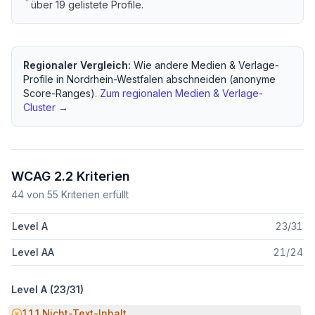
über
19
gelistete Profile.
Regionaler Vergleich:
Wie andere
Medien & Verlage
-
Profile in
Nordrhein-Westfalen
abschneiden (anonyme
Score-Ranges).
Zum regionalen
Medien & Verlage
-
Cluster →
WCAG 2.2 Kriterien
44
von
55
Kriterien erfüllt
Level A
23
/
31
Level AA
21
/
24
Level A (
23
/
31
)
Potenzielle Barriere:
1.1.1
Nicht-Text-Inhalt