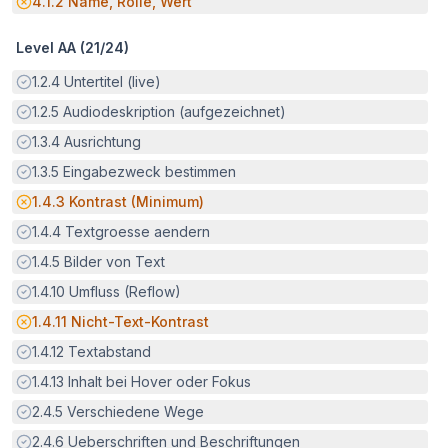
Potenzielle Barriere:
4.1.2
Name, Rolle, Wert
Level AA (
21
/
24
)
Erfüllt:
1.2.4
Untertitel (live)
Erfüllt:
1.2.5
Audiodeskription (aufgezeichnet)
Erfüllt:
1.3.4
Ausrichtung
Erfüllt:
1.3.5
Eingabezweck bestimmen
Potenzielle Barriere:
1.4.3
Kontrast (Minimum)
Erfüllt:
1.4.4
Textgroesse aendern
Erfüllt:
1.4.5
Bilder von Text
Erfüllt:
1.4.10
Umfluss (Reflow)
Potenzielle Barriere:
1.4.11
Nicht-Text-Kontrast
Erfüllt:
1.4.12
Textabstand
Erfüllt:
1.4.13
Inhalt bei Hover oder Fokus
Erfüllt:
2.4.5
Verschiedene Wege
Erfüllt:
2.4.6
Ueberschriften und Beschriftungen