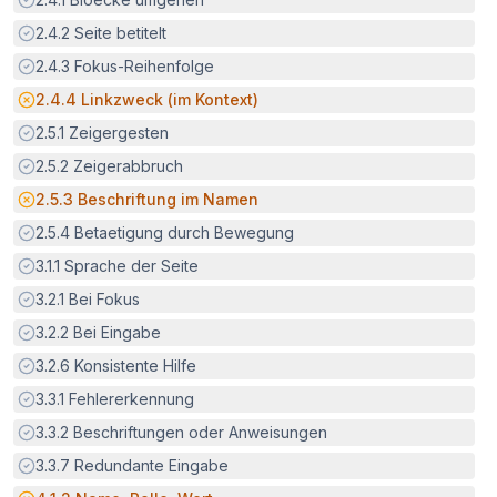
Erfüllt:
2.4.2
Seite betitelt
Erfüllt:
2.4.3
Fokus-Reihenfolge
Potenzielle Barriere:
2.4.4
Linkzweck (im Kontext)
Erfüllt:
2.5.1
Zeigergesten
Erfüllt:
2.5.2
Zeigerabbruch
Potenzielle Barriere:
2.5.3
Beschriftung im Namen
Erfüllt:
2.5.4
Betaetigung durch Bewegung
Erfüllt:
3.1.1
Sprache der Seite
Erfüllt:
3.2.1
Bei Fokus
Erfüllt:
3.2.2
Bei Eingabe
Erfüllt:
3.2.6
Konsistente Hilfe
Erfüllt:
3.3.1
Fehlererkennung
Erfüllt:
3.3.2
Beschriftungen oder Anweisungen
Erfüllt:
3.3.7
Redundante Eingabe