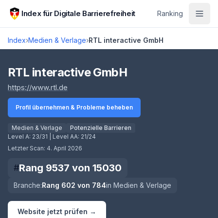
Zum Hauptinhalt springen
Index für Digitale Barrierefreiheit
Ranking
Index
›
Medien & Verlage
›
RTL interactive GmbH
Score lädt
RTL interactive GmbH
(öffnet in neuem Tab)
https://www.rtl.de
Profil übernehmen & Probleme beheben
Medien & Verlage
Potenzielle Barrieren
Level A:
23/31
| Level AA:
21/24
Letzter Scan:
4. April 2026
Rang
9537
von
15030
#
Branche:
Rang
602
von
784
in
Medien & Verlage
Website jetzt prüfen →