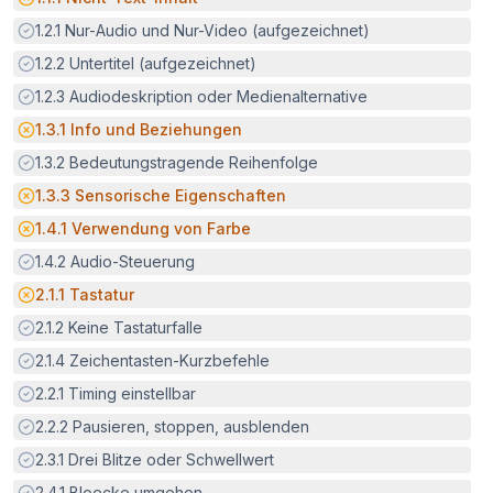
Erfüllt:
1.2.1
Nur-Audio und Nur-Video (aufgezeichnet)
Erfüllt:
1.2.2
Untertitel (aufgezeichnet)
Erfüllt:
1.2.3
Audiodeskription oder Medienalternative
Potenzielle Barriere:
1.3.1
Info und Beziehungen
Erfüllt:
1.3.2
Bedeutungstragende Reihenfolge
Potenzielle Barriere:
1.3.3
Sensorische Eigenschaften
Potenzielle Barriere:
1.4.1
Verwendung von Farbe
Erfüllt:
1.4.2
Audio-Steuerung
Potenzielle Barriere:
2.1.1
Tastatur
Erfüllt:
2.1.2
Keine Tastaturfalle
Erfüllt:
2.1.4
Zeichentasten-Kurzbefehle
Erfüllt:
2.2.1
Timing einstellbar
Erfüllt:
2.2.2
Pausieren, stoppen, ausblenden
Erfüllt:
2.3.1
Drei Blitze oder Schwellwert
Erfüllt:
2.4.1
Bloecke umgehen