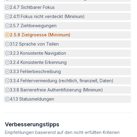
Erfüllt:
2.4.7
Sichtbarer Fokus
Erfüllt:
2.4.11
Fokus nicht verdeckt (Minimum)
Erfüllt:
2.5.7
Ziehbewegungen
Potenzielle Barriere:
2.5.8
Zielgroesse (Minimum)
Erfüllt:
3.1.2
Sprache von Teilen
Erfüllt:
3.2.3
Konsistente Navigation
Erfüllt:
3.2.4
Konsistente Erkennung
Erfüllt:
3.3.3
Fehlerbeschreibung
Erfüllt:
3.3.4
Fehlervermeidung (rechtlich, finanziell, Daten)
Erfüllt:
3.3.8
Barrierefreie Authentifizierung (Minimum)
Erfüllt:
4.1.3
Statusmeldungen
Verbesserungstipps
Empfehlungen basierend auf den nicht-erfüllten Kriterien