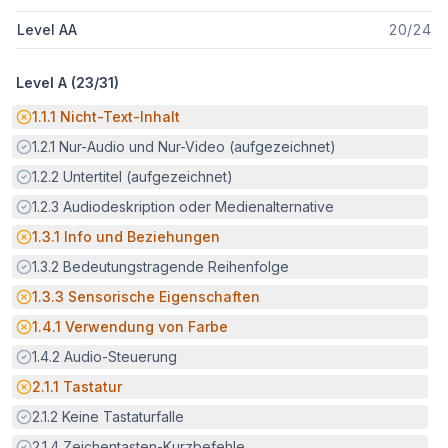
Level AA
20
/
24
Level A (
23
/
31
)
Potenzielle Barriere:
1.1.1
Nicht-Text-Inhalt
Erfüllt:
1.2.1
Nur-Audio und Nur-Video (aufgezeichnet)
Erfüllt:
1.2.2
Untertitel (aufgezeichnet)
Erfüllt:
1.2.3
Audiodeskription oder Medienalternative
Potenzielle Barriere:
1.3.1
Info und Beziehungen
Erfüllt:
1.3.2
Bedeutungstragende Reihenfolge
Potenzielle Barriere:
1.3.3
Sensorische Eigenschaften
Potenzielle Barriere:
1.4.1
Verwendung von Farbe
Erfüllt:
1.4.2
Audio-Steuerung
Potenzielle Barriere:
2.1.1
Tastatur
Erfüllt:
2.1.2
Keine Tastaturfalle
Erfüllt:
2.1.4
Zeichentasten-Kurzbefehle