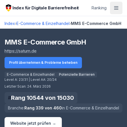
Zum Hauptinhalt springen
Index für Digitale Barrierefreiheit
Ranking
Index
›
E-Commerce & Einzelhandel
›
MMS E-Commerce GmbH
Score lädt
MMS E-Commerce GmbH
(öffnet in neuem Tab)
https://saturn.de
Profil übernehmen & Probleme beheben
E-Commerce & Einzelhandel
Potenzielle Barrieren
Level A:
23/31
| Level AA:
20/24
Letzter Scan:
24. März 2026
Rang
10544
von
15030
#
Branche:
Rang
339
von
460
in
E-Commerce & Einzelhandel
Website jetzt prüfen →