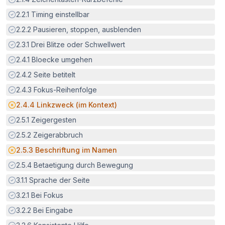
Erfüllt:
2.2.1
Timing einstellbar
Erfüllt:
2.2.2
Pausieren, stoppen, ausblenden
Erfüllt:
2.3.1
Drei Blitze oder Schwellwert
Erfüllt:
2.4.1
Bloecke umgehen
Erfüllt:
2.4.2
Seite betitelt
Erfüllt:
2.4.3
Fokus-Reihenfolge
Potenzielle Barriere:
2.4.4
Linkzweck (im Kontext)
Erfüllt:
2.5.1
Zeigergesten
Erfüllt:
2.5.2
Zeigerabbruch
Potenzielle Barriere:
2.5.3
Beschriftung im Namen
Erfüllt:
2.5.4
Betaetigung durch Bewegung
Erfüllt:
3.1.1
Sprache der Seite
Erfüllt:
3.2.1
Bei Fokus
Erfüllt:
3.2.2
Bei Eingabe
Erfüllt: