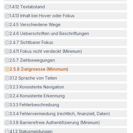
Erfüllt:
1.4.12
Textabstand
Erfüllt:
1.4.13
Inhalt bei Hover oder Fokus
Erfüllt:
2.4.5
Verschiedene Wege
Erfüllt:
2.4.6
Ueberschriften und Beschriftungen
Erfüllt:
2.4.7
Sichtbarer Fokus
Erfüllt:
2.4.11
Fokus nicht verdeckt (Minimum)
Erfüllt:
2.5.7
Ziehbewegungen
Potenzielle Barriere:
2.5.8
Zielgroesse (Minimum)
Erfüllt:
3.1.2
Sprache von Teilen
Erfüllt:
3.2.3
Konsistente Navigation
Erfüllt:
3.2.4
Konsistente Erkennung
Erfüllt:
3.3.3
Fehlerbeschreibung
Erfüllt:
3.3.4
Fehlervermeidung (rechtlich, finanziell, Daten)
Erfüllt:
3.3.8
Barrierefreie Authentifizierung (Minimum)
Erfüllt:
4.1.3
Statusmeldungen