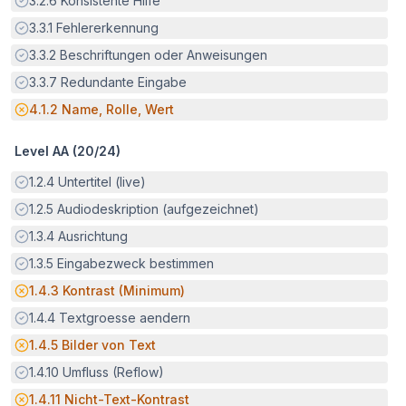
3.2.6
Konsistente Hilfe
Erfüllt:
3.3.1
Fehlererkennung
Erfüllt:
3.3.2
Beschriftungen oder Anweisungen
Erfüllt:
3.3.7
Redundante Eingabe
Potenzielle Barriere:
4.1.2
Name, Rolle, Wert
Level AA (
20
/
24
)
Erfüllt:
1.2.4
Untertitel (live)
Erfüllt:
1.2.5
Audiodeskription (aufgezeichnet)
Erfüllt:
1.3.4
Ausrichtung
Erfüllt:
1.3.5
Eingabezweck bestimmen
Potenzielle Barriere:
1.4.3
Kontrast (Minimum)
Erfüllt:
1.4.4
Textgroesse aendern
Potenzielle Barriere:
1.4.5
Bilder von Text
Erfüllt:
1.4.10
Umfluss (Reflow)
Potenzielle Barriere:
1.4.11
Nicht-Text-Kontrast