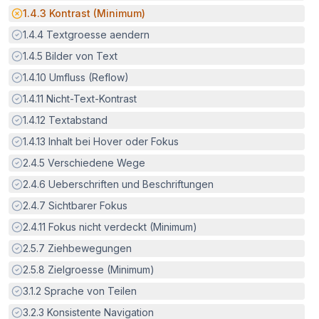
Potenzielle Barriere:
1.4.3
Kontrast (Minimum)
Erfüllt:
1.4.4
Textgroesse aendern
Erfüllt:
1.4.5
Bilder von Text
Erfüllt:
1.4.10
Umfluss (Reflow)
Erfüllt:
1.4.11
Nicht-Text-Kontrast
Erfüllt:
1.4.12
Textabstand
Erfüllt:
1.4.13
Inhalt bei Hover oder Fokus
Erfüllt:
2.4.5
Verschiedene Wege
Erfüllt:
2.4.6
Ueberschriften und Beschriftungen
Erfüllt:
2.4.7
Sichtbarer Fokus
Erfüllt:
2.4.11
Fokus nicht verdeckt (Minimum)
Erfüllt:
2.5.7
Ziehbewegungen
Erfüllt:
2.5.8
Zielgroesse (Minimum)
Erfüllt:
3.1.2
Sprache von Teilen
Erfüllt:
3.2.3
Konsistente Navigation