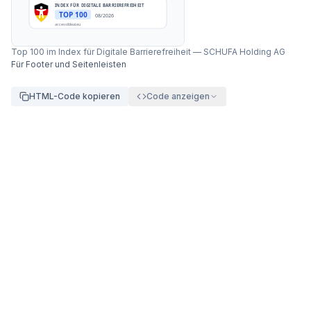
INDEX FÜR DIGITALE BARRIEREFREIHEIT
TOP 100
08/2026
accessibleai.eu
Top 100 im Index für Digitale Barrierefreiheit
—
SCHUFA Holding AG
Für Footer und Seitenleisten
HTML-Code kopieren
Code anzeigen