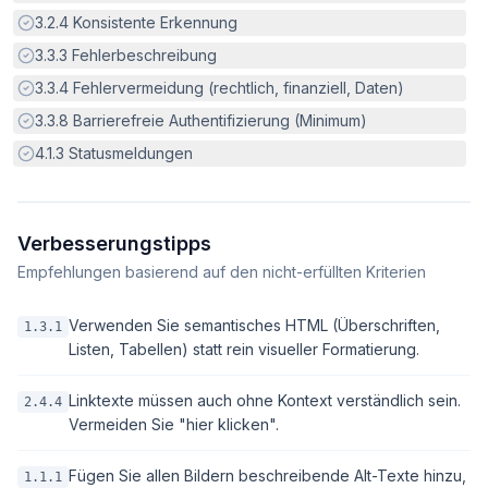
Erfüllt:
3.2.4
Konsistente Erkennung
Erfüllt:
3.3.3
Fehlerbeschreibung
Erfüllt:
3.3.4
Fehlervermeidung (rechtlich, finanziell, Daten)
Erfüllt:
3.3.8
Barrierefreie Authentifizierung (Minimum)
Erfüllt:
4.1.3
Statusmeldungen
Verbesserungstipps
Empfehlungen basierend auf den nicht-erfüllten Kriterien
Verwenden Sie semantisches HTML (Überschriften,
1.3.1
Listen, Tabellen) statt rein visueller Formatierung.
Linktexte müssen auch ohne Kontext verständlich sein.
2.4.4
Vermeiden Sie "hier klicken".
Fügen Sie allen Bildern beschreibende Alt-Texte hinzu,
1.1.1