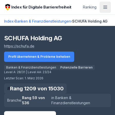
Zum Hauptinhalt springen
Index für Digitale Barrierefreiheit
Ranking
Index
›
Banken & Finanzdienstleistungen
›
SCHUFA Holding AG
Score lädt
SCHUFA Holding AG
(öffnet in neuem Tab)
https://schufa.de
Profil übernehmen & Probleme beheben
Banken & Finanzdienstleistungen
Potenzielle Barrieren
Level A:
28/31
| Level AA:
23/24
Letzter Scan:
1. März 2026
Rang
1209
von
15030
#
Rang
59
von
in
Banken &
Branche:
536
Finanzdienstleistungen