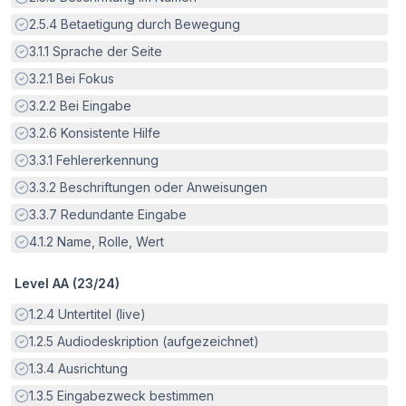
Erfüllt:
2.5.4
Betaetigung durch Bewegung
Erfüllt:
3.1.1
Sprache der Seite
Erfüllt:
3.2.1
Bei Fokus
Erfüllt:
3.2.2
Bei Eingabe
Erfüllt:
3.2.6
Konsistente Hilfe
Erfüllt:
3.3.1
Fehlererkennung
Erfüllt:
3.3.2
Beschriftungen oder Anweisungen
Erfüllt:
3.3.7
Redundante Eingabe
Erfüllt:
4.1.2
Name, Rolle, Wert
Level AA (
23
/
24
)
Erfüllt:
1.2.4
Untertitel (live)
Erfüllt:
1.2.5
Audiodeskription (aufgezeichnet)
Erfüllt:
1.3.4
Ausrichtung
Erfüllt:
1.3.5
Eingabezweck bestimmen