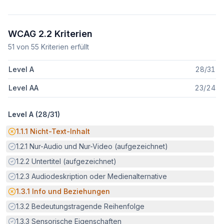
WCAG 2.2 Kriterien
51
von
55
Kriterien erfüllt
Level A
28
/
31
Level AA
23
/
24
Level A (
28
/
31
)
Potenzielle Barriere:
1.1.1
Nicht-Text-Inhalt
Erfüllt:
1.2.1
Nur-Audio und Nur-Video (aufgezeichnet)
Erfüllt:
1.2.2
Untertitel (aufgezeichnet)
Erfüllt:
1.2.3
Audiodeskription oder Medienalternative
Potenzielle Barriere:
1.3.1
Info und Beziehungen
Erfüllt:
1.3.2
Bedeutungstragende Reihenfolge
Erfüllt:
1.3.3
Sensorische Eigenschaften