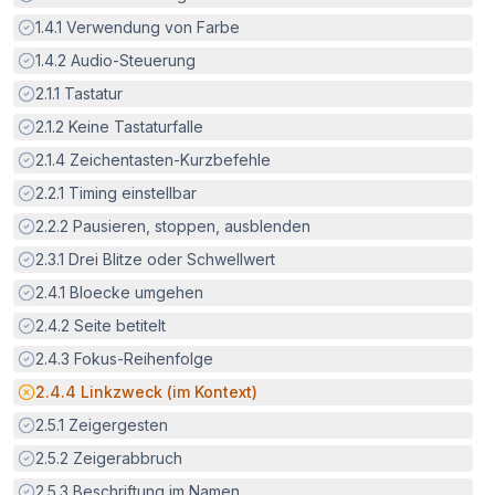
Erfüllt:
1.4.1
Verwendung von Farbe
Erfüllt:
1.4.2
Audio-Steuerung
Erfüllt:
2.1.1
Tastatur
Erfüllt:
2.1.2
Keine Tastaturfalle
Erfüllt:
2.1.4
Zeichentasten-Kurzbefehle
Erfüllt:
2.2.1
Timing einstellbar
Erfüllt:
2.2.2
Pausieren, stoppen, ausblenden
Erfüllt:
2.3.1
Drei Blitze oder Schwellwert
Erfüllt:
2.4.1
Bloecke umgehen
Erfüllt:
2.4.2
Seite betitelt
Erfüllt:
2.4.3
Fokus-Reihenfolge
Potenzielle Barriere:
2.4.4
Linkzweck (im Kontext)
Erfüllt:
2.5.1
Zeigergesten
Erfüllt:
2.5.2
Zeigerabbruch
Erfüllt:
2.5.3
Beschriftung im Namen