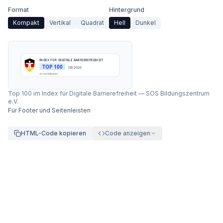
Format
Hintergrund
Kompakt
Vertikal
Quadrat
Hell
Dunkel
INDEX FÜR DIGITALE BARRIEREFREIHEIT
TOP 100
08/2026
accessibleai.eu
Top 100 im Index für Digitale Barrierefreiheit
—
SOS Bildungszentrum
e.V.
Für Footer und Seitenleisten
HTML-Code kopieren
Code anzeigen