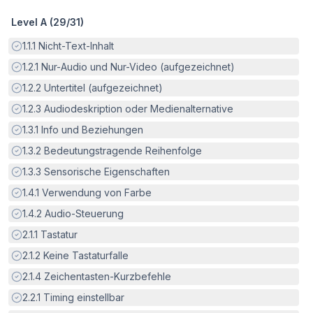
Level A (
29
/
31
)
Erfüllt:
1.1.1
Nicht-Text-Inhalt
Erfüllt:
1.2.1
Nur-Audio und Nur-Video (aufgezeichnet)
Erfüllt:
1.2.2
Untertitel (aufgezeichnet)
Erfüllt:
1.2.3
Audiodeskription oder Medienalternative
Erfüllt:
1.3.1
Info und Beziehungen
Erfüllt:
1.3.2
Bedeutungstragende Reihenfolge
Erfüllt:
1.3.3
Sensorische Eigenschaften
Erfüllt:
1.4.1
Verwendung von Farbe
Erfüllt:
1.4.2
Audio-Steuerung
Erfüllt:
2.1.1
Tastatur
Erfüllt:
2.1.2
Keine Tastaturfalle
Erfüllt:
2.1.4
Zeichentasten-Kurzbefehle
Erfüllt:
2.2.1
Timing einstellbar