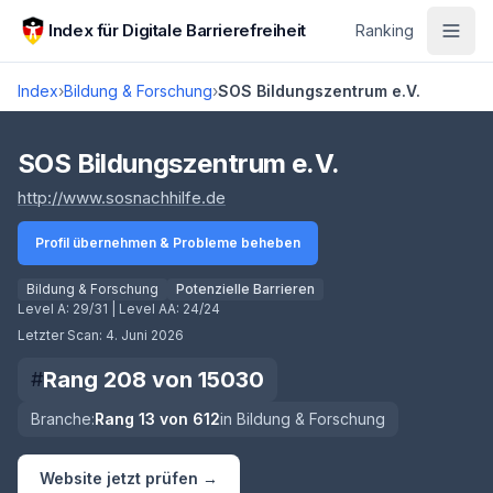
Zum Hauptinhalt springen
Index für Digitale Barrierefreiheit
Ranking
Index
›
Bildung & Forschung
›
SOS Bildungszentrum e.V.
Score lädt
SOS Bildungszentrum e.V.
(öffnet in neuem Tab)
http://www.sosnachhilfe.de
Profil übernehmen & Probleme beheben
Bildung & Forschung
Potenzielle Barrieren
Level A:
29/31
| Level AA:
24/24
Letzter Scan:
4. Juni 2026
Rang
208
von
15030
#
Branche:
Rang
13
von
612
in
Bildung & Forschung
Website jetzt prüfen →