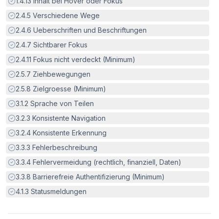
Erfüllt:
1.4.13
Inhalt bei Hover oder Fokus
Erfüllt:
2.4.5
Verschiedene Wege
Erfüllt:
2.4.6
Ueberschriften und Beschriftungen
Erfüllt:
2.4.7
Sichtbarer Fokus
Erfüllt:
2.4.11
Fokus nicht verdeckt (Minimum)
Erfüllt:
2.5.7
Ziehbewegungen
Erfüllt:
2.5.8
Zielgroesse (Minimum)
Erfüllt:
3.1.2
Sprache von Teilen
Erfüllt:
3.2.3
Konsistente Navigation
Erfüllt:
3.2.4
Konsistente Erkennung
Erfüllt:
3.3.3
Fehlerbeschreibung
Erfüllt:
3.3.4
Fehlervermeidung (rechtlich, finanziell, Daten)
Erfüllt:
3.3.8
Barrierefreie Authentifizierung (Minimum)
Erfüllt:
4.1.3
Statusmeldungen