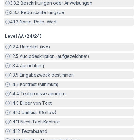
Erfüllt:
3.3.2
Beschriftungen oder Anweisungen
Erfüllt:
3.3.7
Redundante Eingabe
Erfüllt:
4.1.2
Name, Rolle, Wert
Level AA (
24
/
24
)
Erfüllt:
1.2.4
Untertitel (live)
Erfüllt:
1.2.5
Audiodeskription (aufgezeichnet)
Erfüllt:
1.3.4
Ausrichtung
Erfüllt:
1.3.5
Eingabezweck bestimmen
Erfüllt:
1.4.3
Kontrast (Minimum)
Erfüllt:
1.4.4
Textgroesse aendern
Erfüllt:
1.4.5
Bilder von Text
Erfüllt:
1.4.10
Umfluss (Reflow)
Erfüllt:
1.4.11
Nicht-Text-Kontrast
Erfüllt:
1.4.12
Textabstand