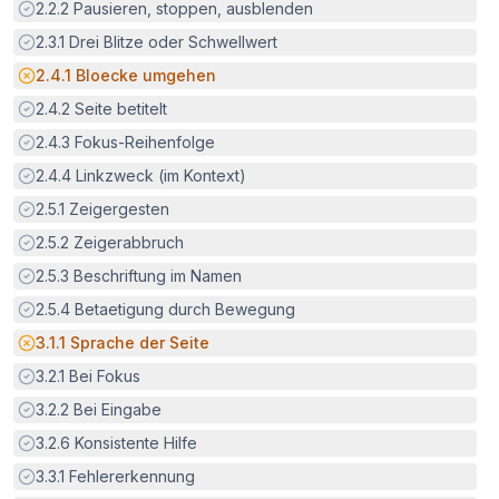
Erfüllt:
2.2.2
Pausieren, stoppen, ausblenden
Erfüllt:
2.3.1
Drei Blitze oder Schwellwert
Potenzielle Barriere:
2.4.1
Bloecke umgehen
Erfüllt:
2.4.2
Seite betitelt
Erfüllt:
2.4.3
Fokus-Reihenfolge
Erfüllt:
2.4.4
Linkzweck (im Kontext)
Erfüllt:
2.5.1
Zeigergesten
Erfüllt:
2.5.2
Zeigerabbruch
Erfüllt:
2.5.3
Beschriftung im Namen
Erfüllt:
2.5.4
Betaetigung durch Bewegung
Potenzielle Barriere:
3.1.1
Sprache der Seite
Erfüllt:
3.2.1
Bei Fokus
Erfüllt:
3.2.2
Bei Eingabe
Erfüllt:
3.2.6
Konsistente Hilfe
Erfüllt:
3.3.1
Fehlererkennung