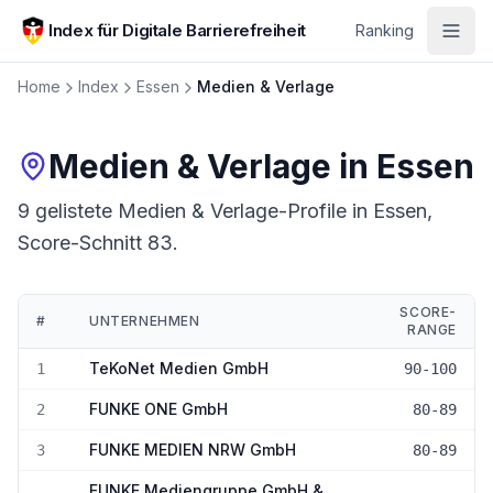
Zum Hauptinhalt springen
Index für Digitale Barrierefreiheit
Ranking
Home
Index
Essen
Medien & Verlage
Medien & Verlage
in
Essen
9 gelistete Medien & Verlage-Profile in Essen,
Score-Schnitt 83.
SCORE-
#
UNTERNEHMEN
RANGE
Ranking:
Medien & Verlage
in
Essen
TeKoNet Medien GmbH
1
90-100
FUNKE ONE GmbH
2
80-89
FUNKE MEDIEN NRW GmbH
3
80-89
FUNKE Mediengruppe GmbH &