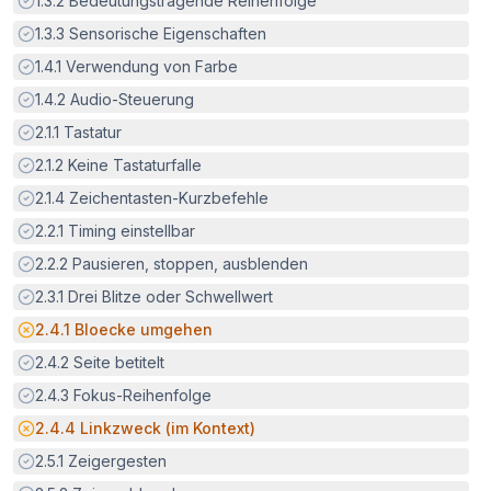
1.3.2
Bedeutungstragende Reihenfolge
Erfüllt:
1.3.3
Sensorische Eigenschaften
Erfüllt:
1.4.1
Verwendung von Farbe
Erfüllt:
1.4.2
Audio-Steuerung
Erfüllt:
2.1.1
Tastatur
Erfüllt:
2.1.2
Keine Tastaturfalle
Erfüllt:
2.1.4
Zeichentasten-Kurzbefehle
Erfüllt:
2.2.1
Timing einstellbar
Erfüllt:
2.2.2
Pausieren, stoppen, ausblenden
Erfüllt:
2.3.1
Drei Blitze oder Schwellwert
Potenzielle Barriere:
2.4.1
Bloecke umgehen
Erfüllt:
2.4.2
Seite betitelt
Erfüllt:
2.4.3
Fokus-Reihenfolge
Potenzielle Barriere:
2.4.4
Linkzweck (im Kontext)
Erfüllt:
2.5.1
Zeigergesten