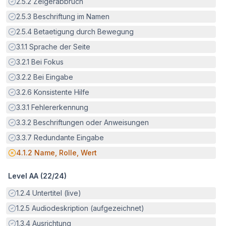
Erfüllt:
2.5.2
Zeigerabbruch
Erfüllt:
2.5.3
Beschriftung im Namen
Erfüllt:
2.5.4
Betaetigung durch Bewegung
Erfüllt:
3.1.1
Sprache der Seite
Erfüllt:
3.2.1
Bei Fokus
Erfüllt:
3.2.2
Bei Eingabe
Erfüllt:
3.2.6
Konsistente Hilfe
Erfüllt:
3.3.1
Fehlererkennung
Erfüllt:
3.3.2
Beschriftungen oder Anweisungen
Erfüllt:
3.3.7
Redundante Eingabe
Potenzielle Barriere:
4.1.2
Name, Rolle, Wert
Level AA (
22
/
24
)
Erfüllt:
1.2.4
Untertitel (live)
Erfüllt:
1.2.5
Audiodeskription (aufgezeichnet)
Erfüllt:
1.3.4
Ausrichtung