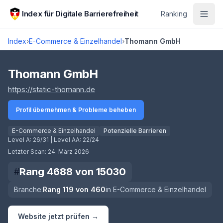
Zum Hauptinhalt springen
Index für Digitale Barrierefreiheit
Ranking
Index
›
E-Commerce & Einzelhandel
›
Thomann GmbH
Score lädt
Thomann GmbH
(öffnet in neuem Tab)
https://static-thomann.de
Profil übernehmen & Probleme beheben
E-Commerce & Einzelhandel
Potenzielle Barrieren
Level A:
26/31
| Level AA:
22/24
Letzter Scan:
24. März 2026
Rang
4688
von
15030
#
Branche:
Rang
119
von
460
in
E-Commerce & Einzelhandel
Website jetzt prüfen →