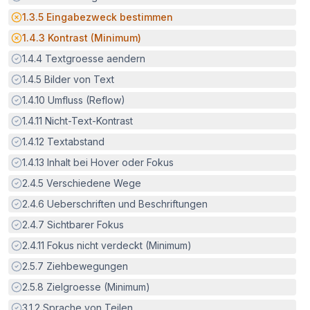
Potenzielle Barriere:
1.3.5
Eingabezweck bestimmen
Potenzielle Barriere:
1.4.3
Kontrast (Minimum)
Erfüllt:
1.4.4
Textgroesse aendern
Erfüllt:
1.4.5
Bilder von Text
Erfüllt:
1.4.10
Umfluss (Reflow)
Erfüllt:
1.4.11
Nicht-Text-Kontrast
Erfüllt:
1.4.12
Textabstand
Erfüllt:
1.4.13
Inhalt bei Hover oder Fokus
Erfüllt:
2.4.5
Verschiedene Wege
Erfüllt:
2.4.6
Ueberschriften und Beschriftungen
Erfüllt:
2.4.7
Sichtbarer Fokus
Erfüllt:
2.4.11
Fokus nicht verdeckt (Minimum)
Erfüllt:
2.5.7
Ziehbewegungen
Erfüllt:
2.5.8
Zielgroesse (Minimum)
Erfüllt:
3.1.2
Sprache von Teilen