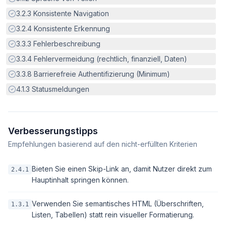
Erfüllt:
3.2.3
Konsistente Navigation
Erfüllt:
3.2.4
Konsistente Erkennung
Erfüllt:
3.3.3
Fehlerbeschreibung
Erfüllt:
3.3.4
Fehlervermeidung (rechtlich, finanziell, Daten)
Erfüllt:
3.3.8
Barrierefreie Authentifizierung (Minimum)
Erfüllt:
4.1.3
Statusmeldungen
Verbesserungstipps
Empfehlungen basierend auf den nicht-erfüllten Kriterien
Bieten Sie einen Skip-Link an, damit Nutzer direkt zum
2.4.1
Hauptinhalt springen können.
Verwenden Sie semantisches HTML (Überschriften,
1.3.1
Listen, Tabellen) statt rein visueller Formatierung.