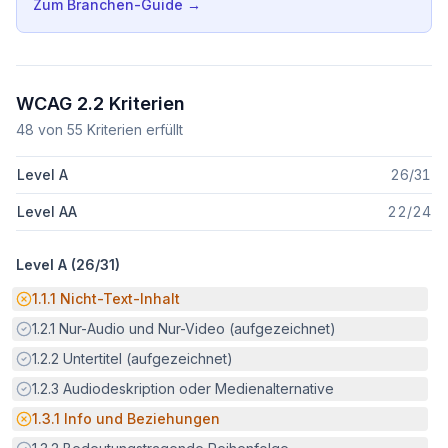
Zum Branchen-Guide →
WCAG 2.2 Kriterien
48
von
55
Kriterien erfüllt
Level A
26
/
31
Level AA
22
/
24
Level A (
26
/
31
)
Potenzielle Barriere:
1.1.1
Nicht-Text-Inhalt
Erfüllt:
1.2.1
Nur-Audio und Nur-Video (aufgezeichnet)
Erfüllt:
1.2.2
Untertitel (aufgezeichnet)
Erfüllt:
1.2.3
Audiodeskription oder Medienalternative
Potenzielle Barriere:
1.3.1
Info und Beziehungen
Erfüllt: