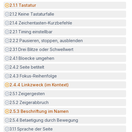
Potenzielle Barriere:
2.1.1
Tastatur
Erfüllt:
2.1.2
Keine Tastaturfalle
Erfüllt:
2.1.4
Zeichentasten-Kurzbefehle
Erfüllt:
2.2.1
Timing einstellbar
Erfüllt:
2.2.2
Pausieren, stoppen, ausblenden
Erfüllt:
2.3.1
Drei Blitze oder Schwellwert
Erfüllt:
2.4.1
Bloecke umgehen
Erfüllt:
2.4.2
Seite betitelt
Erfüllt:
2.4.3
Fokus-Reihenfolge
Potenzielle Barriere:
2.4.4
Linkzweck (im Kontext)
Erfüllt:
2.5.1
Zeigergesten
Erfüllt:
2.5.2
Zeigerabbruch
Potenzielle Barriere:
2.5.3
Beschriftung im Namen
Erfüllt:
2.5.4
Betaetigung durch Bewegung
Erfüllt:
3.1.1
Sprache der Seite