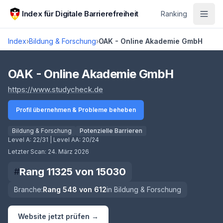
Zum Hauptinhalt springen
Index für Digitale Barrierefreiheit
Ranking
Index
›
Bildung & Forschung
›
OAK - Online Akademie GmbH
Score lädt
OAK - Online Akademie GmbH
(öffnet in neuem Tab)
https://www.studycheck.de
Profil übernehmen & Probleme beheben
Bildung & Forschung
Potenzielle Barrieren
Level A:
22/31
| Level AA:
20/24
Letzter Scan:
24. März 2026
Rang
11325
von
15030
#
Branche:
Rang
548
von
612
in
Bildung & Forschung
Website jetzt prüfen →