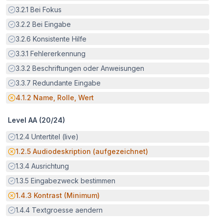
Erfüllt:
3.2.1
Bei Fokus
Erfüllt:
3.2.2
Bei Eingabe
Erfüllt:
3.2.6
Konsistente Hilfe
Erfüllt:
3.3.1
Fehlererkennung
Erfüllt:
3.3.2
Beschriftungen oder Anweisungen
Erfüllt:
3.3.7
Redundante Eingabe
Potenzielle Barriere:
4.1.2
Name, Rolle, Wert
Level AA (
20
/
24
)
Erfüllt:
1.2.4
Untertitel (live)
Potenzielle Barriere:
1.2.5
Audiodeskription (aufgezeichnet)
Erfüllt:
1.3.4
Ausrichtung
Erfüllt:
1.3.5
Eingabezweck bestimmen
Potenzielle Barriere:
1.4.3
Kontrast (Minimum)
Erfüllt:
1.4.4
Textgroesse aendern