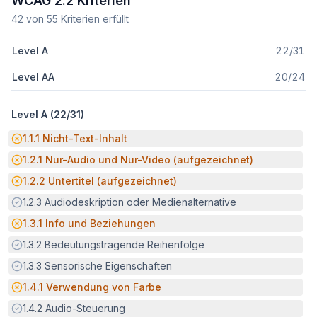
WCAG 2.2 Kriterien
42
von
55
Kriterien erfüllt
Level A
22
/
31
Level AA
20
/
24
Level A (
22
/
31
)
Potenzielle Barriere:
1.1.1
Nicht-Text-Inhalt
Potenzielle Barriere:
1.2.1
Nur-Audio und Nur-Video (aufgezeichnet)
Potenzielle Barriere:
1.2.2
Untertitel (aufgezeichnet)
Erfüllt:
1.2.3
Audiodeskription oder Medienalternative
Potenzielle Barriere:
1.3.1
Info und Beziehungen
Erfüllt:
1.3.2
Bedeutungstragende Reihenfolge
Erfüllt:
1.3.3
Sensorische Eigenschaften
Potenzielle Barriere:
1.4.1
Verwendung von Farbe
Erfüllt:
1.4.2
Audio-Steuerung