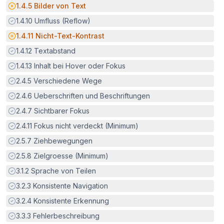
Potenzielle Barriere:
1.4.5
Bilder von Text
Erfüllt:
1.4.10
Umfluss (Reflow)
Potenzielle Barriere:
1.4.11
Nicht-Text-Kontrast
Erfüllt:
1.4.12
Textabstand
Erfüllt:
1.4.13
Inhalt bei Hover oder Fokus
Erfüllt:
2.4.5
Verschiedene Wege
Erfüllt:
2.4.6
Ueberschriften und Beschriftungen
Erfüllt:
2.4.7
Sichtbarer Fokus
Erfüllt:
2.4.11
Fokus nicht verdeckt (Minimum)
Erfüllt:
2.5.7
Ziehbewegungen
Erfüllt:
2.5.8
Zielgroesse (Minimum)
Erfüllt:
3.1.2
Sprache von Teilen
Erfüllt:
3.2.3
Konsistente Navigation
Erfüllt:
3.2.4
Konsistente Erkennung
Erfüllt:
3.3.3
Fehlerbeschreibung