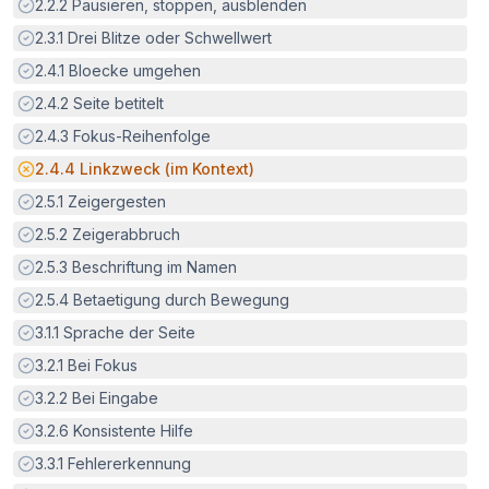
Erfüllt:
2.2.2
Pausieren, stoppen, ausblenden
Erfüllt:
2.3.1
Drei Blitze oder Schwellwert
Erfüllt:
2.4.1
Bloecke umgehen
Erfüllt:
2.4.2
Seite betitelt
Erfüllt:
2.4.3
Fokus-Reihenfolge
Potenzielle Barriere:
2.4.4
Linkzweck (im Kontext)
Erfüllt:
2.5.1
Zeigergesten
Erfüllt:
2.5.2
Zeigerabbruch
Erfüllt:
2.5.3
Beschriftung im Namen
Erfüllt:
2.5.4
Betaetigung durch Bewegung
Erfüllt:
3.1.1
Sprache der Seite
Erfüllt:
3.2.1
Bei Fokus
Erfüllt:
3.2.2
Bei Eingabe
Erfüllt:
3.2.6
Konsistente Hilfe
Erfüllt:
3.3.1
Fehlererkennung