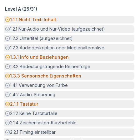
Level A (
25
/
31
)
Potenzielle Barriere:
1.1.1
Nicht-Text-Inhalt
Erfüllt:
1.2.1
Nur-Audio und Nur-Video (aufgezeichnet)
Erfüllt:
1.2.2
Untertitel (aufgezeichnet)
Erfüllt:
1.2.3
Audiodeskription oder Medienalternative
Potenzielle Barriere:
1.3.1
Info und Beziehungen
Erfüllt:
1.3.2
Bedeutungstragende Reihenfolge
Potenzielle Barriere:
1.3.3
Sensorische Eigenschaften
Erfüllt:
1.4.1
Verwendung von Farbe
Erfüllt:
1.4.2
Audio-Steuerung
Potenzielle Barriere:
2.1.1
Tastatur
Erfüllt:
2.1.2
Keine Tastaturfalle
Erfüllt:
2.1.4
Zeichentasten-Kurzbefehle
Erfüllt:
2.2.1
Timing einstellbar