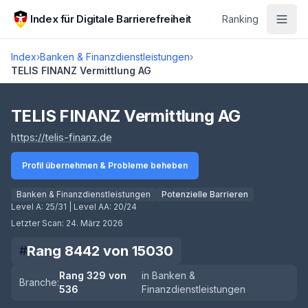
Zum Hauptinhalt springen
Index für Digitale Barrierefreiheit
Ranking
Index
›
Banken & Finanzdienstleistungen
›
TELIS FINANZ Vermittlung AG
Score lädt
TELIS FINANZ Vermittlung AG
(öffnet in neuem Tab)
https://telis-finanz.de
Profil übernehmen & Probleme beheben
Banken & Finanzdienstleistungen
Potenzielle Barrieren
Level A:
25/31
| Level AA:
20/24
Letzter Scan:
24. März 2026
Rang
8442
von
15030
#
Rang
329
von
in
Banken &
Branche:
536
Finanzdienstleistungen