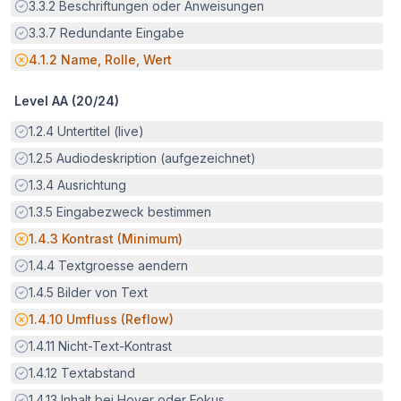
Erfüllt:
3.3.2
Beschriftungen oder Anweisungen
Erfüllt:
3.3.7
Redundante Eingabe
Potenzielle Barriere:
4.1.2
Name, Rolle, Wert
Level AA (
20
/
24
)
Erfüllt:
1.2.4
Untertitel (live)
Erfüllt:
1.2.5
Audiodeskription (aufgezeichnet)
Erfüllt:
1.3.4
Ausrichtung
Erfüllt:
1.3.5
Eingabezweck bestimmen
Potenzielle Barriere:
1.4.3
Kontrast (Minimum)
Erfüllt:
1.4.4
Textgroesse aendern
Erfüllt:
1.4.5
Bilder von Text
Potenzielle Barriere:
1.4.10
Umfluss (Reflow)
Erfüllt:
1.4.11
Nicht-Text-Kontrast
Erfüllt:
1.4.12
Textabstand
Erfüllt:
1.4.13
Inhalt bei Hover oder Fokus