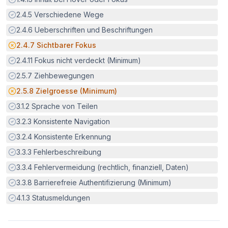
Erfüllt:
2.4.5
Verschiedene Wege
Erfüllt:
2.4.6
Ueberschriften und Beschriftungen
Potenzielle Barriere:
2.4.7
Sichtbarer Fokus
Erfüllt:
2.4.11
Fokus nicht verdeckt (Minimum)
Erfüllt:
2.5.7
Ziehbewegungen
Potenzielle Barriere:
2.5.8
Zielgroesse (Minimum)
Erfüllt:
3.1.2
Sprache von Teilen
Erfüllt:
3.2.3
Konsistente Navigation
Erfüllt:
3.2.4
Konsistente Erkennung
Erfüllt:
3.3.3
Fehlerbeschreibung
Erfüllt:
3.3.4
Fehlervermeidung (rechtlich, finanziell, Daten)
Erfüllt:
3.3.8
Barrierefreie Authentifizierung (Minimum)
Erfüllt:
4.1.3
Statusmeldungen