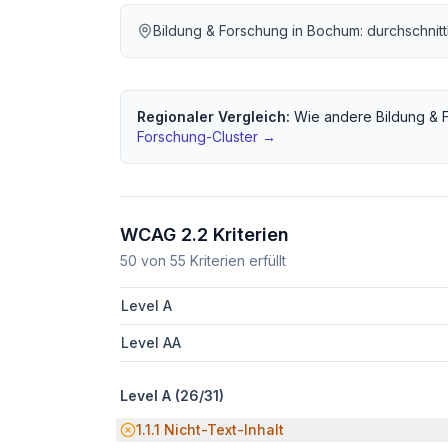
Bildung & Forschung
in
Bochum
: durchschnit
Regionaler Vergleich:
Wie andere
Bildung & 
Forschung
-Cluster →
WCAG 2.2 Kriterien
50
von
55
Kriterien erfüllt
Level A
Level AA
Level A (
26
/
31
)
Potenzielle Barriere:
1.1.1
Nicht-Text-Inhalt