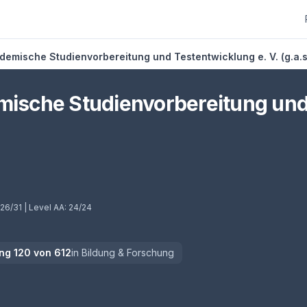
demische Studienvorbereitung und Testentwicklung e. V. (g.a.s.
mische Studienvorbereitung und
26/31
| Level AA:
24/24
ng
120
von
612
in
Bildung & Forschung