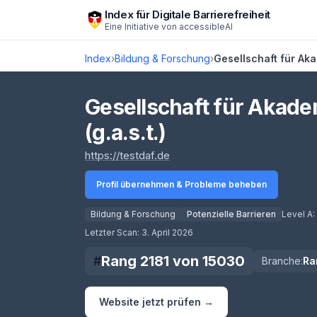
Zum Hauptinhalt springen
Index für Digitale Barrierefreiheit
Eine Initiative von
accessibleAI
Index
›
Bildung & Forschung
›
Gesellschaft für Aka
Gesellschaft für Akade
(g.a.s.t.)
(öffnet in neuem Tab)
https://testdaf.de
Profil übernehmen & Probleme beheben
Score lädt
Bildung & Forschung
Potenzielle Barrieren
Level A:
Letzter Scan:
3. April 2026
Rang
2181
von
15030
#
Branche:
Ra
Website jetzt prüfen →