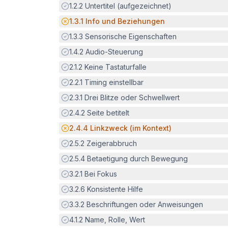
Erfüllt:
1.2.2
Untertitel (aufgezeichnet)
Potenzielle Barriere:
1.3.1
Info und Beziehungen
Erfüllt:
1.3.3
Sensorische Eigenschaften
Erfüllt:
1.4.2
Audio-Steuerung
Erfüllt:
2.1.2
Keine Tastaturfalle
Erfüllt:
2.2.1
Timing einstellbar
Erfüllt:
2.3.1
Drei Blitze oder Schwellwert
Erfüllt:
2.4.2
Seite betitelt
Potenzielle Barriere:
2.4.4
Linkzweck (im Kontext)
Erfüllt:
2.5.2
Zeigerabbruch
Erfüllt:
2.5.4
Betaetigung durch Bewegung
Erfüllt:
3.2.1
Bei Fokus
Erfüllt:
3.2.6
Konsistente Hilfe
Erfüllt:
3.3.2
Beschriftungen oder Anweisungen
Erfüllt:
4.1.2
Name, Rolle, Wert