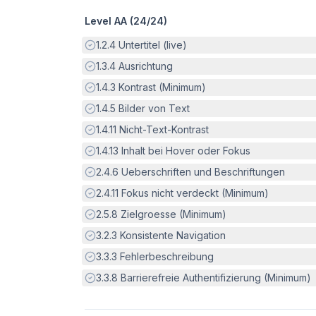
Level AA (
24
/
24
)
Erfüllt:
1.2.4
Untertitel (live)
Erfüllt:
1.3.4
Ausrichtung
Erfüllt:
1.4.3
Kontrast (Minimum)
Erfüllt:
1.4.5
Bilder von Text
Erfüllt:
1.4.11
Nicht-Text-Kontrast
Erfüllt:
1.4.13
Inhalt bei Hover oder Fokus
Erfüllt:
2.4.6
Ueberschriften und Beschriftungen
Erfüllt:
2.4.11
Fokus nicht verdeckt (Minimum)
Erfüllt:
2.5.8
Zielgroesse (Minimum)
Erfüllt:
3.2.3
Konsistente Navigation
Erfüllt:
3.3.3
Fehlerbeschreibung
Erfüllt:
3.3.8
Barrierefreie Authentifizierung (Minimum)