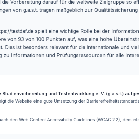
ie Vorbereitung darauf für die weltweite Zielgruppe so ef
ungen von g.a.s.t. tragen maßgeblich zur Qualitätssicheru
tps://testdaf.de
spielt eine wichtige Rolle bei der Informati
ore von 93 von 100 Punkten auf, was eine hohe Übereinstim
Dies ist besonders relevant für die internationale und vielf
ng zu Informationen und Prüfungsressourcen für alle Interes
Studienvorbereitung und Testentwicklung e. V. (g.a.s.t.)
aufges
eigt die Website eine gute Umsetzung der Barrierefreiheitsstandard
 nach den Web Content Accessibility Guidelines (WCAG 2.2), dem inte