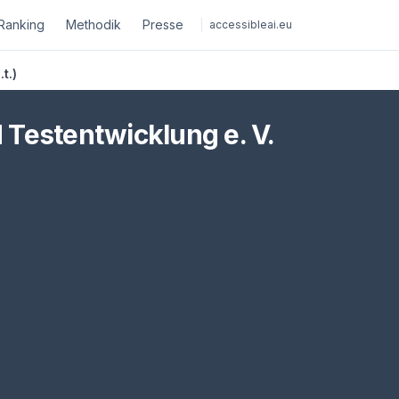
Ranking
Methodik
Presse
accessibleai.eu
t.)
 Testentwicklung e. V.