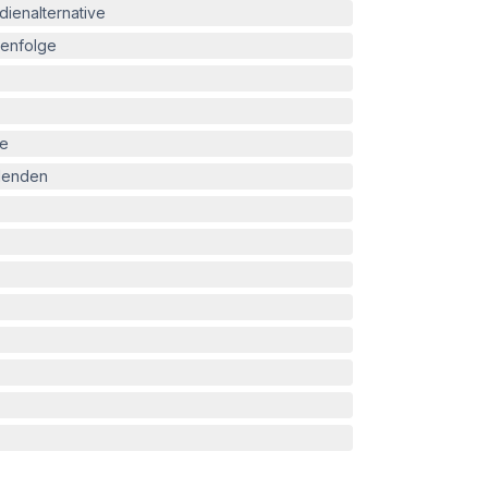
ienalternative
enfolge
le
blenden