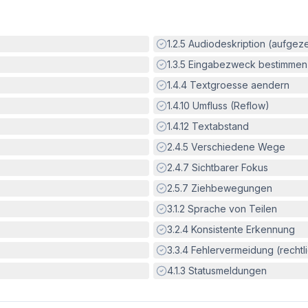
Erfüllt:
1.2.5
Audiodeskription (aufgez
Erfüllt:
1.3.5
Eingabezweck bestimmen
Erfüllt:
1.4.4
Textgroesse aendern
Erfüllt:
1.4.10
Umfluss (Reflow)
Erfüllt:
1.4.12
Textabstand
Erfüllt:
2.4.5
Verschiedene Wege
Erfüllt:
2.4.7
Sichtbarer Fokus
Erfüllt:
2.5.7
Ziehbewegungen
Erfüllt:
3.1.2
Sprache von Teilen
Erfüllt:
3.2.4
Konsistente Erkennung
Erfüllt:
3.3.4
Fehlervermeidung (rechtlic
Erfüllt:
4.1.3
Statusmeldungen