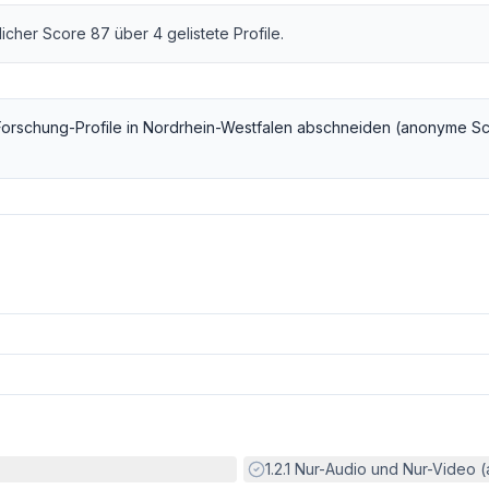
tlicher Score
87
über
4
gelistete Profile.
Forschung
-Profile in
Nordrhein-Westfalen
abschneiden (anonyme Sc
Erfüllt:
1.2.1
Nur-Audio und Nur-Video 