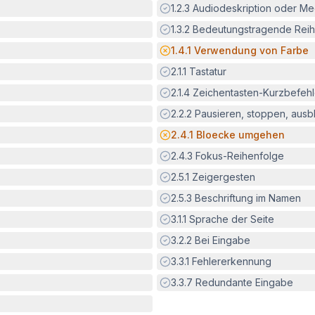
Erfüllt:
1.2.3
Audiodeskription oder Med
Erfüllt:
1.3.2
Bedeutungstragende Reih
Potenzielle Barriere:
1.4.1
Verwendung von Farbe
Erfüllt:
2.1.1
Tastatur
Erfüllt:
2.1.4
Zeichentasten-Kurzbefeh
Erfüllt:
2.2.2
Pausieren, stoppen, aus
Potenzielle Barriere:
2.4.1
Bloecke umgehen
Erfüllt:
2.4.3
Fokus-Reihenfolge
Erfüllt:
2.5.1
Zeigergesten
Erfüllt:
2.5.3
Beschriftung im Namen
Erfüllt:
3.1.1
Sprache der Seite
Erfüllt:
3.2.2
Bei Eingabe
Erfüllt:
3.3.1
Fehlererkennung
Erfüllt:
3.3.7
Redundante Eingabe