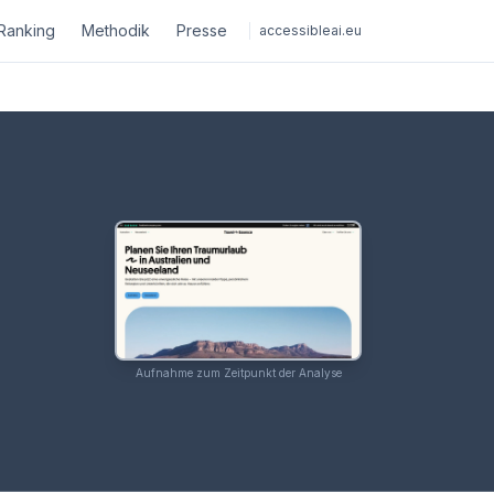
Ranking
Methodik
Presse
accessibleai.eu
Aufnahme zum Zeitpunkt der Analyse