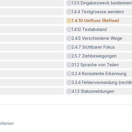
Erfüllt:
1.3.5
Eingabezweck bestimmen
Erfüllt:
1.4.4
Textgroesse aendern
Potenzielle Barriere:
1.4.10
Umfluss (Reflow)
Erfüllt:
1.4.12
Textabstand
Erfüllt:
2.4.5
Verschiedene Wege
Erfüllt:
2.4.7
Sichtbarer Fokus
Erfüllt:
2.5.7
Ziehbewegungen
Erfüllt:
3.1.2
Sprache von Teilen
Erfüllt:
3.2.4
Konsistente Erkennung
Erfüllt:
3.3.4
Fehlervermeidung (rechtlic
Erfüllt:
4.1.3
Statusmeldungen
riterien