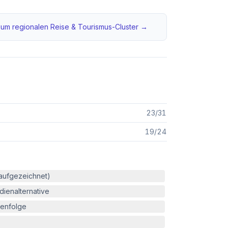
um regionalen
Reise & Tourismus
-Cluster →
23
/
31
19
/
24
(aufgezeichnet)
ienalternative
enfolge