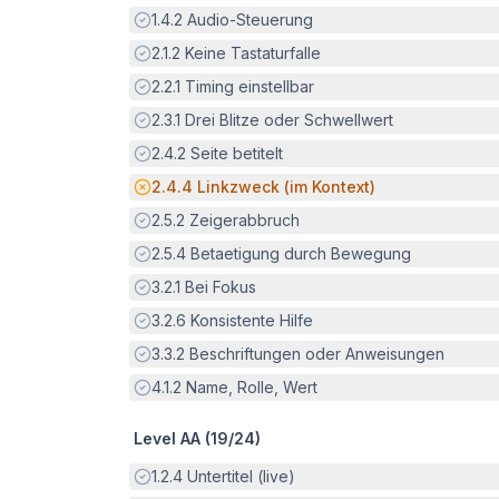
Erfüllt:
1.4.2
Audio-Steuerung
Erfüllt:
2.1.2
Keine Tastaturfalle
Erfüllt:
2.2.1
Timing einstellbar
Erfüllt:
2.3.1
Drei Blitze oder Schwellwert
Erfüllt:
2.4.2
Seite betitelt
Potenzielle Barriere:
2.4.4
Linkzweck (im Kontext)
Erfüllt:
2.5.2
Zeigerabbruch
Erfüllt:
2.5.4
Betaetigung durch Bewegung
Erfüllt:
3.2.1
Bei Fokus
Erfüllt:
3.2.6
Konsistente Hilfe
Erfüllt:
3.3.2
Beschriftungen oder Anweisungen
Erfüllt:
4.1.2
Name, Rolle, Wert
Level AA (
19
/
24
)
Erfüllt:
1.2.4
Untertitel (live)