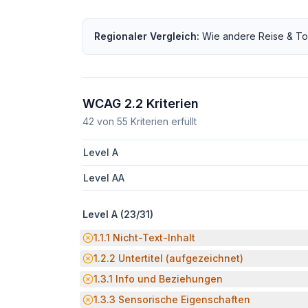
Regionaler Vergleich:
Wie andere
Reise & To
WCAG 2.2 Kriterien
42
von
55
Kriterien erfüllt
Level A
Level AA
Level A (
23
/
31
)
Potenzielle Barriere:
1.1.1
Nicht-Text-Inhalt
Potenzielle Barriere:
1.2.2
Untertitel (aufgezeichnet)
Potenzielle Barriere:
1.3.1
Info und Beziehungen
Potenzielle Barriere:
1.3.3
Sensorische Eigenschaften