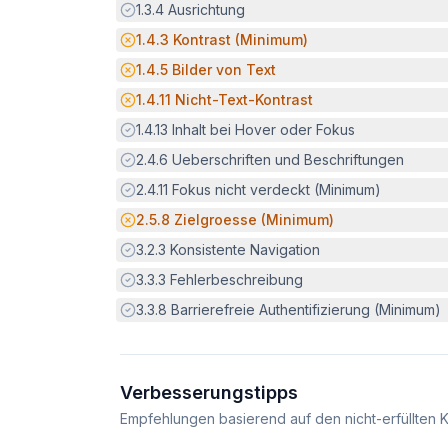
Erfüllt:
1.3.4
Ausrichtung
Potenzielle Barriere:
1.4.3
Kontrast (Minimum)
Potenzielle Barriere:
1.4.5
Bilder von Text
Potenzielle Barriere:
1.4.11
Nicht-Text-Kontrast
Erfüllt:
1.4.13
Inhalt bei Hover oder Fokus
Erfüllt:
2.4.6
Ueberschriften und Beschriftungen
Erfüllt:
2.4.11
Fokus nicht verdeckt (Minimum)
Potenzielle Barriere:
2.5.8
Zielgroesse (Minimum)
Erfüllt:
3.2.3
Konsistente Navigation
Erfüllt:
3.3.3
Fehlerbeschreibung
Erfüllt:
3.3.8
Barrierefreie Authentifizierung (Minimum)
Verbesserungstipps
Empfehlungen basierend auf den nicht-erfüllten K