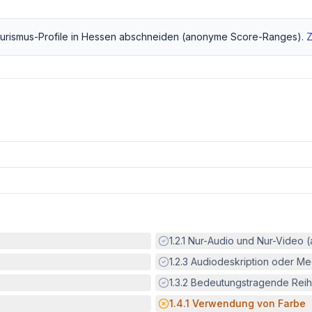
urismus
-Profile in
Hessen
abschneiden (anonyme Score-Ranges).
Z
Erfüllt:
1.2.1
Nur-Audio und Nur-Video 
Erfüllt:
1.2.3
Audiodeskription oder Med
Erfüllt:
1.3.2
Bedeutungstragende Reih
Potenzielle Barriere:
1.4.1
Verwendung von Farbe