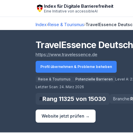
Zum Hauptinhalt springen
Index für Digitale Barrierefreiheit
Eine Initiative von
accessibleAI
Index
›
Reise & Tourismus
›
TravelEssence Deutsc
TravelEssence Deutsch
(öffnet in neuem
https://www.travelessence.de
Profil übernehmen & Probleme beheben
Reise & Tourismus
Potenzielle Barrieren
Level A:
2
Score lädt
Letzter Scan:
24. März 2026
Rang
11325
von
15030
#
Branche:
Website jetzt prüfen →