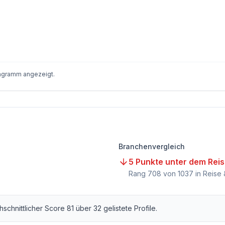
iagramm angezeigt.
Branchenvergleich
5 Punkte unter dem Rei
Rang
708
von
1037
in Reise 
chschnittlicher Score
81
über
32
gelistete Profile.