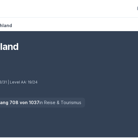
hland
land
 Tab)
3/31
| Level AA:
19/24
Rang
708
von
1037
in
Reise & Tourismus