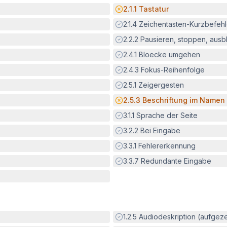
Potenzielle Barriere:
2.1.1
Tastatur
Erfüllt:
2.1.4
Zeichentasten-Kurzbefeh
Erfüllt:
2.2.2
Pausieren, stoppen, aus
Erfüllt:
2.4.1
Bloecke umgehen
Erfüllt:
2.4.3
Fokus-Reihenfolge
Erfüllt:
2.5.1
Zeigergesten
Potenzielle Barriere:
2.5.3
Beschriftung im Namen
Erfüllt:
3.1.1
Sprache der Seite
Erfüllt:
3.2.2
Bei Eingabe
Erfüllt:
3.3.1
Fehlererkennung
Erfüllt:
3.3.7
Redundante Eingabe
Erfüllt:
1.2.5
Audiodeskription (aufgez